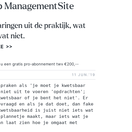
op ManagementSite
aringen uit de praktijk, wat
at niet.
EE >>
ngt u een gratis pro-abonnement twv €200,--
11 JUN.‘19
spraken als 'je moet je kwetsbaar
 niet uit te voeren 'opdrachten';
kwetsbaar of je bent het niet'. Er
evraagd en als je dat doet, dan fake
kwetsbaarheid is juist niet iets wat
 plannetje maakt, maar iets wat je
an laat zien hoe je omgaat met