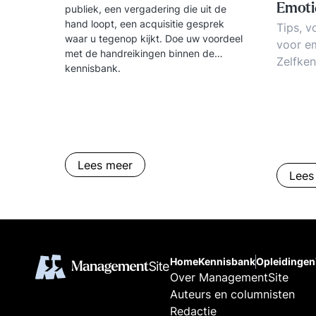
Emot
publiek, een vergadering die uit de
hand loopt, een acquisitie gesprek
Tips, v
waar u tegenop kijkt. Doe uw voordeel
voor e
met de handreikingen binnen de
Zelfken
kennisbank.
emotie
Machts
manipul
tussen 
Discipl
als ont
Lees meer
Lees
gevoel
leiding
Home
Kennisbank
Opleidingen
Over ManagementSite
Auteurs en columnisten
Redactie