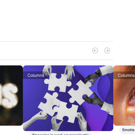
Columns
Columns
Emoti