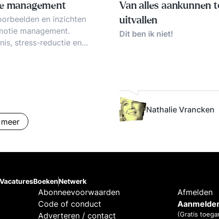
ie management
Van alles aankunnen t
oorbeelden en inzichten
uitvallen
motie management.
Dit ben ik niet!
nis, stress-reductie en
management.
overwicht door emotionele
aties. Evenwicht vinden
gevoel en zakelijkheid.
inering, en informalisering
Nathalie Vrancken
wikkelingen van de
 meer
s-huishouding. Ontspannen
geven.
Vacatures
Boeken
Netwerk
Abonneevoorwaarden
Afmelden
Code of conduct
Aanmelden
(Gratis toega
Adverteren / contact