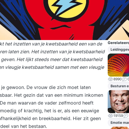
Gerelateerd
jkt het inzetten van je kwetsbaarheid een van de
Leidingge
ren laten zien. Het inzetten van je kwetsbaarheid
geven. Het lijkt steeds meer dat kwetsbaarheid
 Een vleugje kwetsbaarheid samen met een vleugje
8990
Besturen e
n je gewoon. De vrouw die zich moet laten
tsbaar. Het gezin dat van een minimum inkomen
. De man waarvan de vader zelfmoord heeft
moedig of krachtig, het is er, als een eeuwige
19159
fhankelijkheid en breekbaarheid. Hier zit geen
Emotie ma
rdeel van het bestaan.