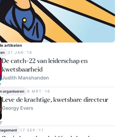
e artikelen
ven
31 JAN.‘18
De catch-22 van leiderschap en
kwetsbaarheid
Judith Manshanden
0
n organiseren
8 MRT.‘16
Leve de krachtige, kwetsbare directeur
Georgy Evers
7
nagement
17 SEP.‘11