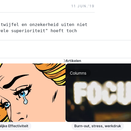
11 JUN.‘19
 twijfel en onzekerheid uiten niet
rele superioriteit" hoeft toch
Artikelen
Columns
ijke Effectiviteit
Burn-out, stress, werkdruk