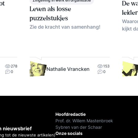
Zingeving in werk en organisatie
ot
De wa
Leven als losse
leide
puzzelstukjes
Waarom
Zie de kracht van samenhang!
kijkt d
278
153
Nathalie Vrancken
0
0
Hoofdredactie
Prof. dr. Willem Mastenbroek
Sybren van der Schaar
 nieuwsbrief
Onze socials
ng tot de nieuwste artikelen)