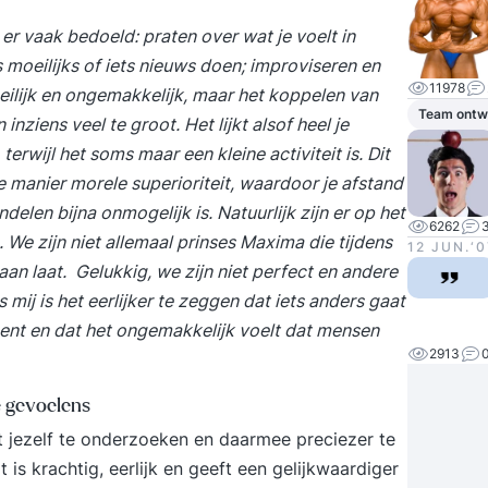
r vaak bedoeld: praten over wat je voelt in
ts moeilijks of iets nieuws doen; improviseren en
11978
eilijk en ongemakkelijk, maar het koppelen van
Team ontw
nziens veel te groot. Het lijkt alsof heel je
rwijl het soms maar een kleine activiteit is. Dit
 manier morele superioriteit, waardoor je afstand
elen bijna onmogelijk is. Natuurlijk zijn er op het
6262
 We zijn niet allemaal prinses Maxima die tijdens
12 JUN.‘0
an laat. Gelukkig, we zijn niet perfect en andere
 mij is het eerlijker te zeggen dat iets anders gaat
bent en dat het ongemakkelijk voelt dat mensen
2913
e gevoelens
t jezelf te onderzoeken en daarmee preciezer te
 is krachtig, eerlijk en geeft een gelijkwaardiger