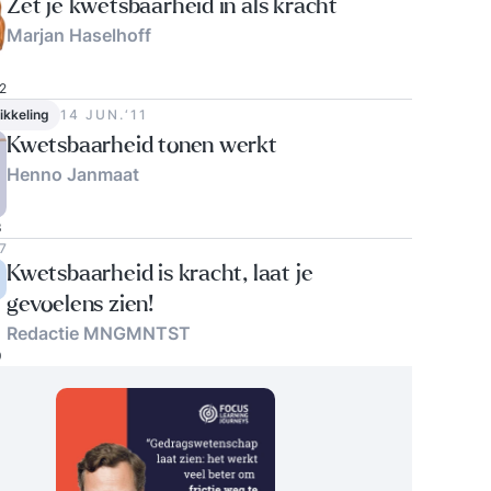
Zet je kwetsbaarheid in als kracht
Marjan Haselhoff
2
ikkeling
14 JUN.‘11
Kwetsbaarheid tonen werkt
Henno Janmaat
3
7
Kwetsbaarheid is kracht, laat je
gevoelens zien!
Redactie MNGMNTST
0