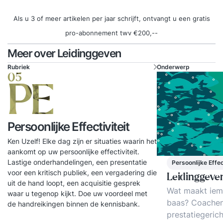
intakegesprek krijg je binnen enkele dagen jouw
Als u 3 of meer artikelen per jaar schrijft, ontvangt u een gratis
persoonlijke brochure. Daarin kan je het
pro-abonnement twv €200,--
inhoudelijk programma vinden samen met
informatie over ons, onze werkwijze en
Meer over Leidinggeven
referenties. TrainingKorte sessies die praktisch
Rubriek
Onderwerp
ingesteld zijn. Bij jou op locatie of bij ons, wat jij
05
PE
het prettigst vindt. Van het drielandenpunt tot
Terschelling. SupportNa de training blijft
Supertrainer voor je klaarstaan. Je krijgt een
Persoonlijke Effectiviteit
hand-out en persoonlijk actieplan. Daarnaast mag
Ken Uzelf! Elke dag zijn er situaties waarin het
je gebruik blijven maken van ons, we
aankomt op uw persoonlijke effectiviteit.
beantwoorden elke vraag voor je en je mag ons
Lastige onderhandelingen, een presentatie
Persoonlijke Effec
altijd bellen. Ook bellen wij jou zo nu en dan eens
voor een kritisch publiek, een vergadering die
Leidinggeve
op om te vragen hoe het gaat. We willen namelijk
uit de hand loopt, een acquisitie gesprek
Wat maakt iem
waar u tegenop kijkt. Doe uw voordeel met
dat je blijvend tevreden bent met de training.
baas? Coachen
de handreikingen binnen de kennisbank.
Vragen aan Supertrainer?Heb je een vraag die
prestatiegerich