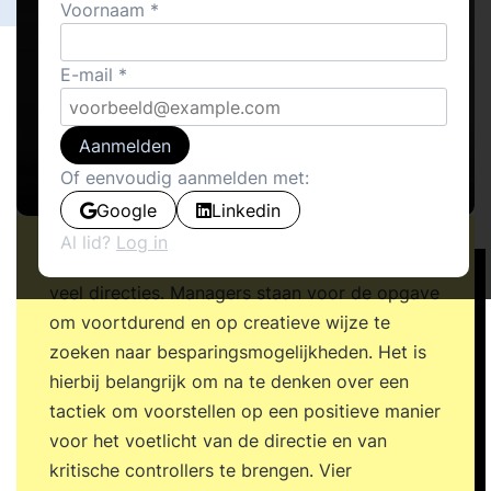
Voornaam
E-mail
Aanmelden
Of eenvoudig aanmelden met:
Google
Linkedin
Al lid?
Log in
Kostenbesparing staat hoog op de agenda van
veel directies. Managers staan voor de opgave
om voortdurend en op creatieve wijze te
zoeken naar besparingsmogelijkheden. Het is
hierbij belangrijk om na te denken over een
tactiek om voorstellen op een positieve manier
voor het voetlicht van de directie en van
kritische controllers te brengen. Vier