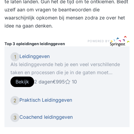
te laten landen. Gun het de tijd om te ontkiemen. Biedt
uzelf aan om vragen te beantwoorden die
waarschijnlijk opkomen bij mensen zodra ze over het
idee na gaan denken.
POWERED BY
Top 3 opleidingen
leidinggeven
Leidinggeven
1
Als leidinggevende heb je een veel verschillende
taken en processen die je in de gaten moet
hebben. Dit kan gaan van het motiveren van het
Bekijk
2 dagen
€995
10
team tot aan iedereen op één lijn krijgen in het
team en conflicten oplossen. Je vaardigheden als
Praktisch Leidinggeven
2
leidinggevende zijn zo breed dat er bijna altijd
wel een onderdeel is waar je tegenaan loopt of
Coachend leidinggeven
3
iets meer van wilt weten. Iemand die functie van
leidinggevende goed beheerst heeft een team