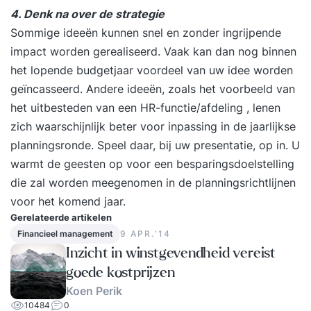
met meer cohesie waarin het werk allemaal wat
4. Denk na over de strategie
soepeler verloopt, dat scheelt een boel stress op
Sommige ideeën kunnen snel en zonder ingrijpende
de werkvloer. Deze training is afgestemd op jouw
impact worden gerealiseerd. Vaak kan dan nog binnen
behoeften en wordt individueel gegeven. We
het lopende budgetjaar voordeel van uw idee worden
bekijken jouw situatie en niveau en passen ons
geïncasseerd. Andere ideeën, zoals het voorbeeld van
programma op jou aan. Jij bent uniek en hebt
het uitbesteden van een HR-functie/afdeling , lenen
waarschijnlijk nét iets anders nodig dan een
zich waarschijnlijk beter voor inpassing in de jaarlijkse
ander. Vraagstukken die we in de training
planningsronde. Speel daar, bij uw presentatie, op in. U
beantwoorden zijn bijvoorbeeld: Hoe zorg ik
warmt de geesten op voor een besparingsdoelstelling
voor onderlinge verbondenheid binnen mijn
die zal worden meegenomen in de planningsrichtlijnen
team? Hoe ga ik om met weerstand en conflicten
voor het komend jaar.
binnen het team? Hoe zorg ik voor een gevoel
Gerelateerde artikelen
van controle en rust bij mezelf? En hoe zorg ik
Financieel management
9 APR.‘14
ervoor dat we met zijn allen op één lijn blijven
Inzicht in winstgevendheid vereist
zitten? In het vrijblijvende intakegesprek vragen
goede kostprijzen
we naar de specifieke vragen die jij hebt. Deze
Koen Perik
nemen we mee in het programma. De training is
10484
0