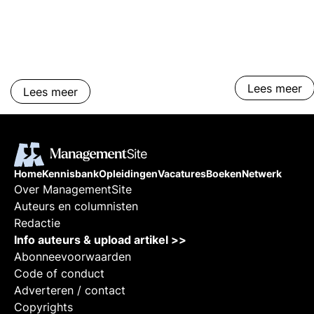
nog niet is beantwoord? Vraag dan de gratis
Slaag- en faal
brochure aan. Zo kunnen we contact met je
operationele m
opnemen en je verder helpen. Hopelijk tot snel!
trends, tips, tr
Lees meer
Lees meer
Home
Kennisbank
Opleidingen
Vacatures
Boeken
Netwerk
Over ManagementSite
Auteurs en columnisten
Redactie
Info auteurs & upload artikel >>
Abonneevoorwaarden
Code of conduct
Adverteren / contact
Copyrights