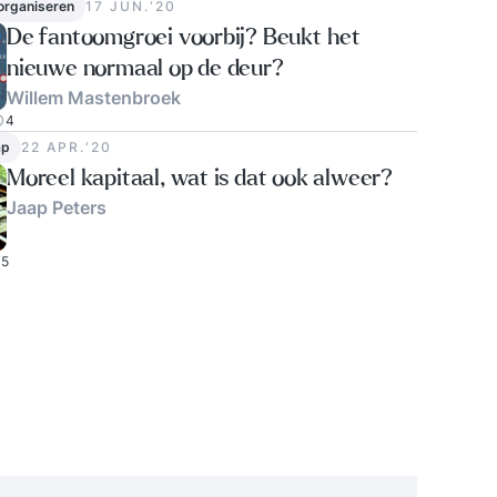
 organiseren
17 JUN.‘20
De fantoomgroei voorbij? Beukt het
nieuwe normaal op de deur?
Willem Mastenbroek
4
ap
22 APR.‘20
Moreel kapitaal, wat is dat ook alweer?
Jaap Peters
5