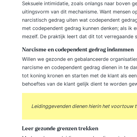
Seksuele intimidatie, zoals onlangs naar boven g
uitingsvorm van dit mechanisme. Want mensen op
narcistisch gedrag uiten wat codependent gedrag u
met codependent gedrag kunnen denken; als ik er
mezelf. De praktijk leert dat dit tot verregaande
Narcisme en codependent gedrag indammen
Willen we gezonde en gebalanceerde organisaties
narcisme en codependent gedrag dienen in te da
tot koning kronen en starten met de klant als ee
behoeftes van de klant gelijk dient te worden g
Leidinggevenden dienen hierin het voortouw t
Leer gezonde grenzen trekken