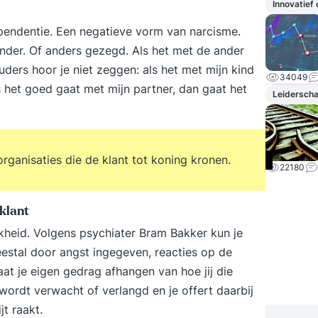
Innovatief
ependentie. Een negatieve vorm van narcisme.
ander. Of anders gezegd. Als het met de ander
ders hoor je niet zeggen: als het met mijn kind
34049
 het goed gaat met mijn partner, dan gaat het
Leidersch
ganisaties die de klant tot koning kronen.
22180
klant
kheid. Volgens psychiater Bram Bakker kun je
estal door angst ingegeven, reacties op de
aat je eigen gedrag afhangen van hoe jij die
 wordt verwacht of verlangd en je offert daarbij
jt raakt.