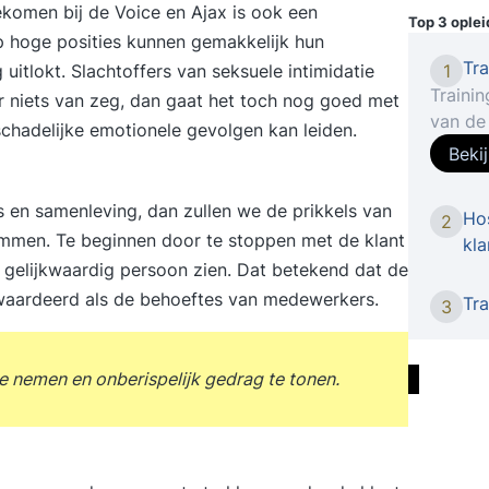
ekomen bij de Voice en Ajax is ook een
Top 3 ople
 hoge posities kunnen gemakkelijk hun
Tra
1
itlokt. Slachtoffers van seksuele intimidatie
Trainin
 niets van zeg, dan gaat het toch nog goed met
van de 
 schadelijke emotionele gevolgen kan leiden.
veel kl
Beki
indruk 
commun
 en samenleving, dan zullen we de prikkels van
Hos
2
wensen 
mmen. Te beginnen door te stoppen met de klant
kla
tussen 
n gelijkwaardig persoon zien. Dat betekend dat de
werkt a
ewaardeerd als de behoeftes van medewerkers.
Tra
communi
3
De tra
person
e nemen en onberispelijk gedrag te tonen.
zijn of
een hog
verwach
handva
deze pr