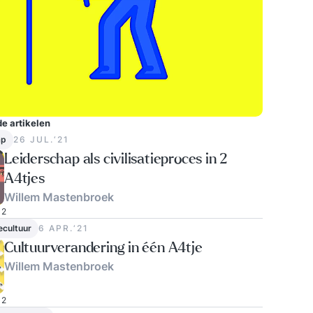
e artikelen
ap
26 JUL.‘21
Leiderschap als civilisatieproces in 2
A4tjes
Willem Mastenbroek
2
ecultuur
6 APR.‘21
Cultuurverandering in één A4tje
Willem Mastenbroek
2