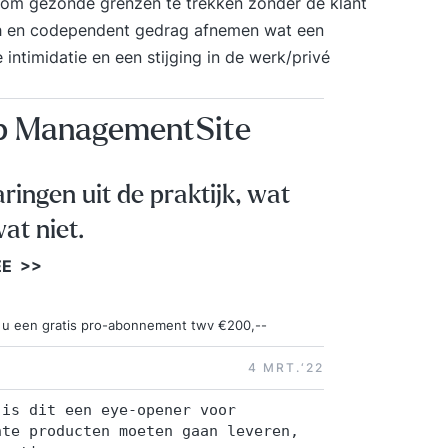
 om gezonde grenzen te trekken zonder de klant
klantg
isch en codependent gedrag afnemen wat een
leveren
 intimidatie en een stijging in de werk/privé
onderd
trainin
versch
op ManagementSite
altijd 
organis
een tr
aringen uit de praktijk, wat
iedere 
at niet.
niveau
aan bod 
EE >>
van kl
verschi
ngt u een gratis pro-abonnement twv €200,--
en kla
Houdin
4 MRT.‘22
met je
persoo
 is dit een eye-opener voor
weerstand
hte producten moeten gaan leveren,