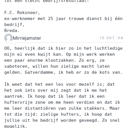
tot een slecht bedrijfsresultaat!
F.C. Roksnoer,
ex-werknemer met 25 jaar trouwe dienst bij één
bedrijf,
Breda.
Mirriejamster
10 OKT.‘08
OO, heerlijk dat ik hier zo in het luchtledige
mijn ei even kwijt kan. Op mijn werk werken
een paar enorme klootzakken. Zo erg, ze
saboteren, willen hun zielige macht laten
gelden. Gatverdamme, ik heb er zo de kots van.
Ik weet dat het een les voor mezelf is; dat
het ook iets over mij zegt dat ik me het
aantrek. Ik hoop dat ik leer dat ik een
huftervrije zone om me heen verdien en dat ik
me leer distantiëren van zulke stakkers. Maar
tot die tijd: zielige hufters, ik hoop dat
jullie uit he bedrijf worden geveegd. Zo snel
mogelijk.