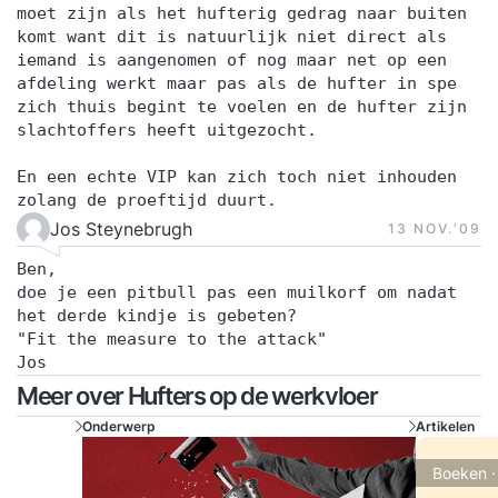
moet zijn als het hufterig gedrag naar buiten
komt want dit is natuurlijk niet direct als
iemand is aangenomen of nog maar net op een
afdeling werkt maar pas als de hufter in spe
zich thuis begint te voelen en de hufter zijn
slachtoffers heeft uitgezocht.
En een echte VIP kan zich toch niet inhouden
zolang de proeftijd duurt.
Jos Steynebrugh
13 NOV.‘09
Ben,
doe je een pitbull pas een muilkorf om nadat
het derde kindje is gebeten?
"Fit the measure to the attack"
Jos
Meer over Hufters op de werkvloer
Onderwerp
Artikelen
Boeken ·