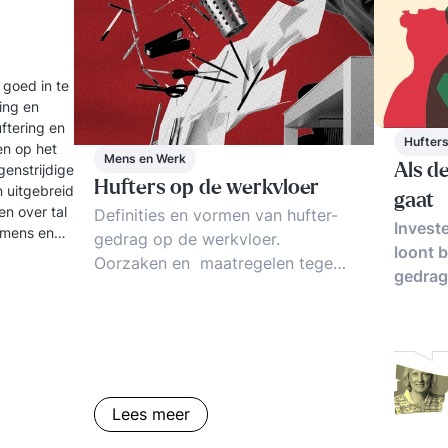
 goed in te
ling en
uftering en
Hufters
en op het
Mens en Werk
genstrijdige
Als d
Hufters op de werkvloer
 uitgebreid
gaat
en over tal
Definities en vormen van hufter-
Investe
 mens en
gedrag op de werkvloer.
loont 
Oorzaken en maatregelen tegen
gedrag
verhuftering. Hoe omgaan met
hufters? Trends, tips en
voorbeelden.
Lees meer