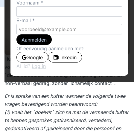
Voornaam
E-mail
Aanmelden
Of eenvoudig aanmelden met:
Google
Linkedin
Hufters op de
werkvloer
vormen een serieus obstakel
Al lid?
Log in
voor succes. Hufterigheid kan worden gedefinieerd als
`de aanhoudende vertoning van vijandig verbaal en
non-verbaal gedrag, zonder lichamelijk contact`.
Er is sprake van een hufter wanneer de volgende twee
vragen bevestigend worden beantwoord:
(1) voelt het `doelwit` zich na met de vermeende hufter
te hebben gesproken getiranniseerd, vernederd,
gedemotiveerd of gekleineerd door die persoon? en