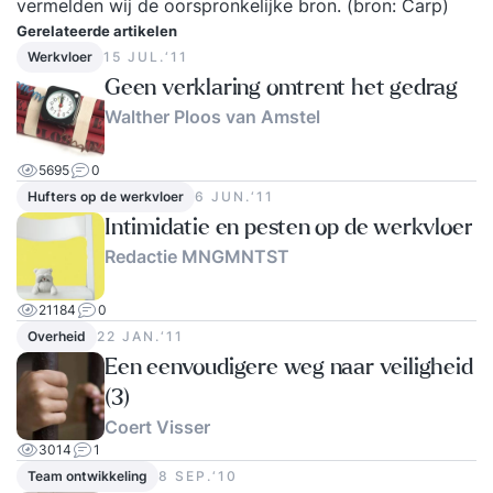
vermelden wij de oorspronkelijke bron. (bron:
Carp
)
Gerelateerde artikelen
Werkvloer
15 JUL.‘11
Geen verklaring omtrent het gedrag
Walther Ploos van Amstel
5695
0
Hufters op de werkvloer
6 JUN.‘11
Intimidatie en pesten op de werkvloer
Redactie MNGMNTST
21184
0
Overheid
22 JAN.‘11
Een eenvoudigere weg naar veiligheid
(3)
Coert Visser
3014
1
Team ontwikkeling
8 SEP.‘10