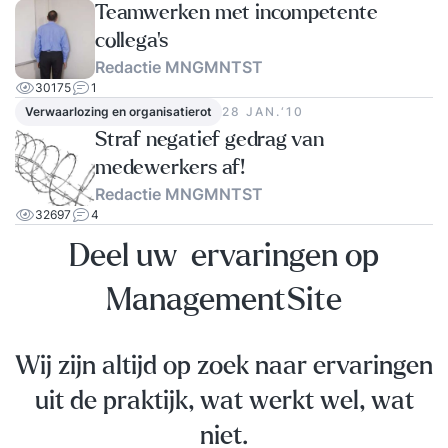
Teamwerken met incompetente
collega’s
Redactie MNGMNTST
30175
1
Verwaarlozing en organisatierot
28 JAN.‘10
Straf negatief gedrag van
medewerkers af!
Redactie MNGMNTST
32697
4
Deel uw ervaringen op
ManagementSite
Wij zijn altijd op zoek naar ervaringen
uit de praktijk, wat werkt wel, wat
niet.