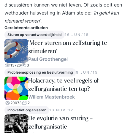
discussiëren kunnen we niet leven. Of zoals ooit een
wethouder huisvesting in A’dam stelde:
‘In gelul kan
niemand wonen’
.
Gerelateerde artikelen
Sturen op verantwoordelijkheid
16 JUN.‘15
‘Meer sturen om zelfsturing te
stimuleren’
Paul Groothengel
13726
3
Probleemoplossing en besluitvorming
9 JUN.‘15
Holacracy, te veel regels of
zelforganisatie ten top?
Willem Mastenbroek
20073
2
Innovatief organiseren
13 NOV.‘12
De evolutie van sturing -
zelforganisatie