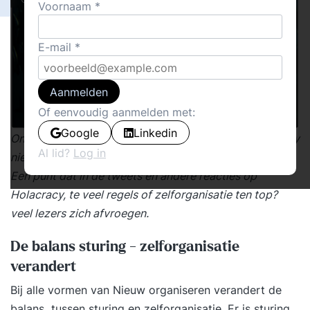
Voornaam
E-mail
Aanmelden
Of eenvoudig aanmelden met:
Google
Linkedin
Ondermijnen alle regels en handleidingen van Holacracy
Al lid?
Log in
niet de zelfsturing en de eigen verantwoordelijkheid?
Een punt dat in de tweets en andere reacties
op
Holacracy, te veel regels of zelforganisatie ten top?
veel lezers zich afvroegen.
De balans sturing - zelforganisatie
verandert
Bij alle vormen van
Nieuw organiseren
verandert de
balans tussen sturing en zelforganisatie. Er is sturing