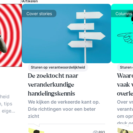
Artikelen
Cover stories
Columns
Sturen op verantwoordelijkheid
Sturen 
De zoektocht naar
Waar
veranderkundige
vaak 
handelingskennis
overl
kheid
We kijken de verkeerde kant op.
Over vr
, tips
Drie richtingen voor een beter
verant
, eigen
zicht
om opn
druk o
n.
893