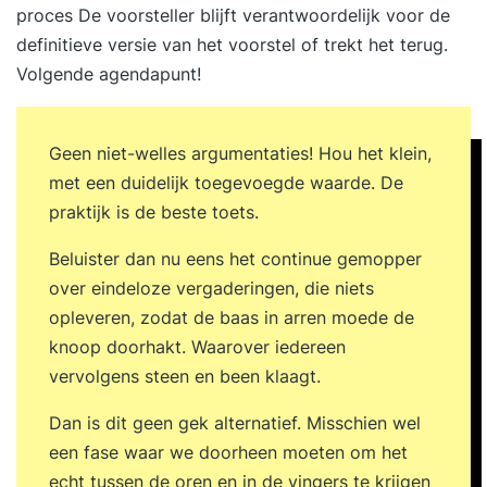
proces De voorsteller blijft verantwoordelijk voor de
verantwoordelijkheid in de organisatie te maken
definitieve versie van het voorstel of trekt het terug.
heeft met de totstandkoming van stuurinformatie,
Volgende agendapunt!
in projectvorm of in een bestaande organisatie
(beheer). U kunt hierbij denken aan analisten die
Business Intelligence- en Data Warehouse-
Geen niet-welles argumentaties! Hou het klein,
oplossingen ontwerpen, architecten die met
met een duidelijk toegevoegde waarde. De
Business Intelligence- en Data
praktijk is de beste toets.
Beluister dan nu eens het continue gemopper
over eindeloze vergaderingen, die niets
opleveren, zodat de baas in arren moede de
knoop doorhakt. Waarover iedereen
vervolgens steen en been klaagt.
Dan is dit geen gek alternatief. Misschien wel
een fase waar we doorheen moeten om het
echt tussen de oren en in de vingers te krijgen