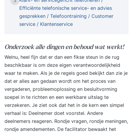
3
om BI-initiatieven in uw organisatie beter te
Efficiënte telefonische service- en advies
begrijpen en eventueel beter te sturen. U krijgt
gesprekken / Telefoontraining / Customer
inzicht in geldende theorieën en opvattingen.
service / Klantenservice
Daarnaast leert u de theorie toepassen met
behulp van een case. Tijdens de cursus werkt u
aan oefeningen op basis van een case. Door het
Onderzoek alle dingen en behoud wat werkt!
maken en bespreken van de oefeningen kunt u
Welnu, heel fijn dat er dan een fikse steun in de rug
voor uzelf bepalen of u de theorie goed begrijpt.
beschikbaar is om deze eigen verantwoordelijkheid
Deze cursus is onderdeel van de cursus Business
waar te maken. Als je de regels goed bekijkt dan zie je
Intelligence & Data Warehouse Concepten. Bent u
dat er alles aan gedaan wordt om het proces van
geïnteresseerd in de wijze waarop u ontwerpen
vergaderen, probleemoplossing en besluitvorming
moet maken van Data Warehouses
soepel in te richten en een werkbare uitslag te
(stermodelleren) en welke technieken u ter
verzekeren. Je ziet ook dat het in de kern een simpel
beschikking staan? Schrijf u dan in voor de
verhaal is: Deelnemer doet voorstel. Andere
cursus Business Intelligence & Data Warehouse
deelnemers reageren. Rondje vragen, rondje meningen,
Concepten. DoelgroepDeze cursus is bedoeld
rondje amendementen. De facilitator bewaakt het
voor iedereen die vanuit zijn of haar rol en