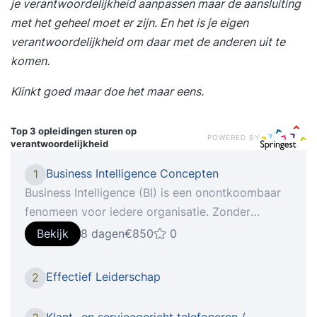
je verantwoordelijkheid aanpassen maar de aansluiting
met het geheel moet er zijn. En het is je eigen
verantwoordelijkheid om daar met de anderen uit te
komen.
Klinkt goed maar doe het maar eens.
Top 3 opleidingen
sturen op
POWERED BY
verantwoordelijkheid
Business Intelligence Concepten
1
Business Intelligence (BI) is een onontkoombaar
fenomeen voor iedere organisatie. Zonder
Business Intelligence bent u niet in staat om de
Bekijk
8 dagen
€850
0
concurrentie aan te gaan. Is dit nu echt zo, of is
er sprake v Tijdens de cursus Business
Effectief Leiderschap
2
Intelligence Concepten leert u een aantal
belangrijke zaken rondom BI, die u kunnen helpen
Klant- en servicegericht telefoneren /