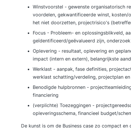
Winstvoorstel - gewenste organisatorisch res
voordelen, gekwantificeerde winst, kosten/op
het niet doorzetten, projectrisico's (betreff
Focus - Probleem- en oplossingsblikveld, aa
geïdentificeerd/geëvalueerd zijn, onderzoek
Oplevering - resultaat, oplevering en gepl
impact (intern en extern), belangrijkste aan
Werklast - aanpak, fase definities, projectact
werklast schatting/verdeling, projectplan en
Benodigde hulpbronnen - projectteamleiding
financiering
(verplichte) Toezeggingen - projectgereed
opleveringsschema, financieel budget/sche
De kunst is om de Business case zo compact en du