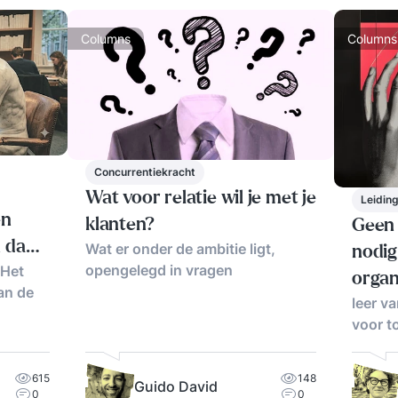
Columns
Columns
Concurrentiekracht
Wat voor relatie wil je met je
Leidin
en
klanten?
Geen
n dan
Wat er onder de ambitie ligt,
nodig
opengelegd in vragen
 Het
organ
aan de
leer va
voor t
615
148
Guido David
0
0