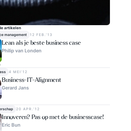
e artikelen
ce management
12 FEB.‘13
Lean als je beste business case
Philip van Londen
0
ness
4 MEI‘12
Business-IT-Alignment
Gerard Jans
erschap
20 APR.‘12
Innoveren? Pas op met de businesscase!
Eric Bun