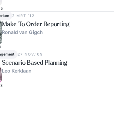
5
erken
2 MRT.‘12
Make To Order Reporting
Ronald van Gigch
0
agement
27 NOV.‘09
Scenario Based Planning
Leo Kerklaan
3