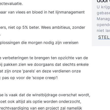
door
ectevaluatie.
U krij
aar van vlees en bloed in het lijnmanagement
gebase
Manage
opende
rs, niet op 5% beter. Wees ambitieus, zonder
niet l
.
STEL
plossingen die morgen nodig zijn vereisen
ele verbeteringen te brengen ten opzichte van de
rbij pakken zien we doorgaans dat slechts enkele
t zijn onze ‘parels’ en deze verdienen onze
 pas op voor de ‘scope creep’!
se is vaak dat de winstbijdrage overschat wordt,
oet ook altijd als optie worden onderzocht,
e rechtvaardiging van een project zal namelijk