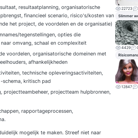
ultaat, resultaatplanning, organisatorische
22723
brengst, financieel scenario, risico's/kosten van
Slimmer w
ende het project, de voordelen en de organisatie)
nnames/tegenstellingen, opties die
 naar omvang, schaal en complexiteit
4429
ande voordelen, organisatorische domeinen met
Risicoman
deelhouders, afhankelijkheden
iviteiten, technische opleveringsactiviteiten,
 -schema, kritisch pad
12847
, projectteambeheer, projectteam hulpbronnen,
schappen, rapportageprocessen,
ma.
idelijk mogelijk te maken. Streef niet naar