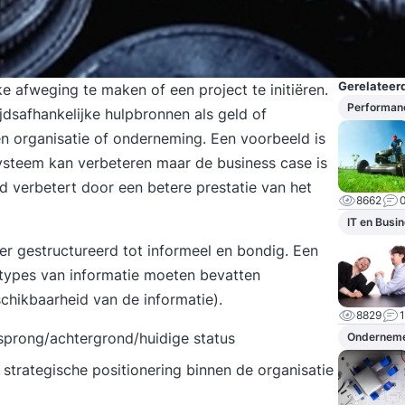
Gerelateerd
e afweging te maken of een project te initiëren.
Performan
jdsafhankelijke hulpbronnen als geld of
n organisatie of onderneming. Een voorbeeld is
ysteem kan verbeteren maar de business case is
d verbetert door een betere prestatie van het
8662
IT en Busi
r gestructureerd tot informeel en bondig. Een
 types van informatie moeten bevatten
schikbaarheid van de informatie).
8829
1
rsprong/achtergrond/huidige status
Ondernem
 strategische positionering binnen de organisatie