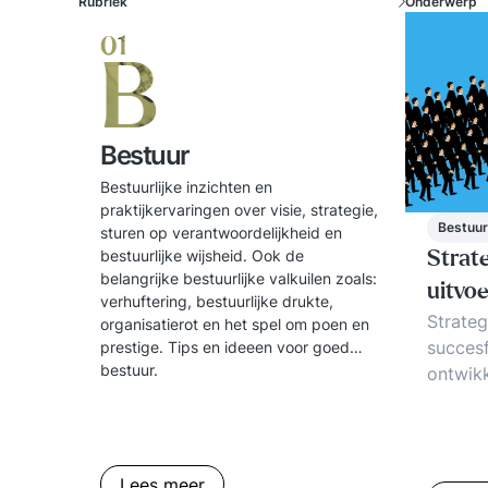
Rubriek
Onderwerp
01
B
Bestuur
Bestuurlijke inzichten en
praktijkervaringen over visie, strategie,
Bestuur
sturen op verantwoordelijkheid en
bestuurlijke wijsheid. Ook de
Strat
belangrijke bestuurlijke valkuilen zoals:
uitvoe
verhuftering, bestuurlijke drukte,
Strateg
organisatierot en het spel om poen en
succesf
prestige. Tips en ideeen voor goed
bestuur.
ontwikk
hoe st
Strateg
voorbe
Lees meer