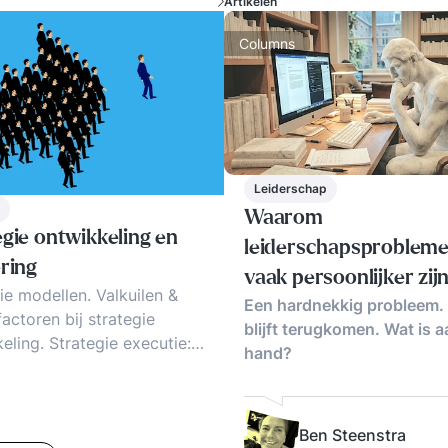
Artikelen
Columns
Leiderschap
Waarom
egie ontwikkeling en
leiderschapsproblem
ring
vaak persoonlijker zij
ie modellen. Valkuilen &
Een hardnekkig probleem.
ze lijken
actoren bij strategie
blijft terugkomen. Wat is 
eling. Strategie executie:
hand?
rategie implementeren?
ie nieuwe stijl: principes en
elden
Ben Steenstra