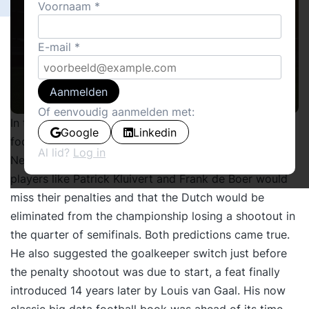
Voornaam
E-mail
Aanmelden
Of eenvoudig aanmelden met:
In the year 2000, George Vergouw published his
Google
Linkedin
football-book
De Strafschop
(The Penalty) in the
Al lid?
Log in
Netherlands. Based on his analysis, he predicted that
players like Patrick Kluivert and Frank de Boer would
miss their penalties and that the Dutch would be
eliminated from the championship losing a shootout in
the quarter of semifinals. Both predictions came true.
He also suggested the goalkeeper switch just before
the penalty shootout was due to start, a feat finally
introduced 14 years later by Louis van Gaal. His now
classic big data football book was ahead of its time,