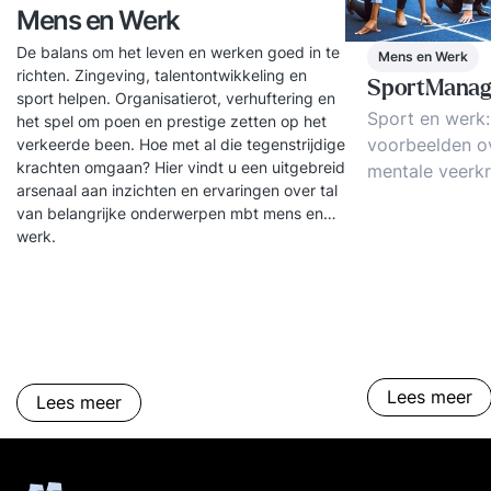
invloed uitoefent op het versterken of veranderen
Mens en Werk
van de organisatiecultuur. Management in de
De balans om het leven en werken goed in te
Mens en Werk
sport In deze lessen leer je het belang van HRM
richten. Zingeving, talentontwikkeling en
SportMana
binnen een sportorganisatie en weet je wat
sport helpen. Organisatierot, verhuftering en
Sport en werk:
het spel om poen en prestige zetten op het
operationeel management in de sportwereld
voorbeelden ov
verkeerde been. Hoe met al die tegenstrijdige
inhoudt. Daarnaast leer je het belang van
krachten omgaan? Hier vindt u een uitgebreid
mentale veerkr
financieel management binnen sportorganisaties
arsenaal aan inzichten en ervaringen over tal
stressreductie
en ontdek je de verschillen tussen marketing van
van belangrijke onderwerpen mbt mens en
prestatieverbe
werk.
sport en marketing via sport.
coachen? Topsp
winnen!
Lees meer
Lees meer