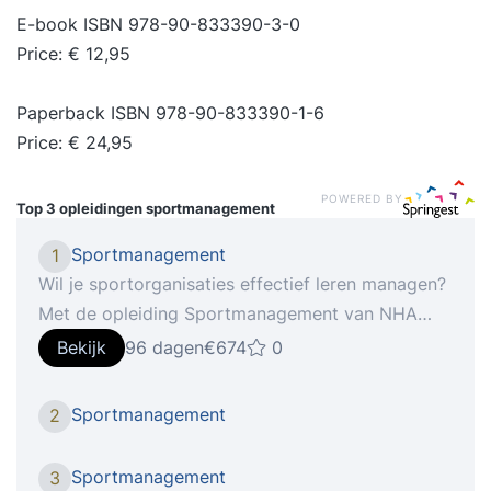
E-book ISBN 978-90-833390-3-0
Price: € 12,95
Paperback ISBN 978-90-833390-1-6
Price: € 24,95
POWERED BY
Top 3 opleidingen
sportmanagement
Sportmanagement
1
Wil je sportorganisaties effectief leren managen?
Met de opleiding Sportmanagement van NHA
ontwikkel je vaardigheden in organisatorisc...
Bekijk
96 dagen
€674
0
Verdiep je in management binnen de sport in de
opleiding Sportmanagement Ben jij bestuurslid bij
Sportmanagement
2
de lokale sportvereniging of werk je bij een
sportorganisatie en wil jij jouw
Sportmanagement
3
managementkennis vergroten of opfrissen? Dan