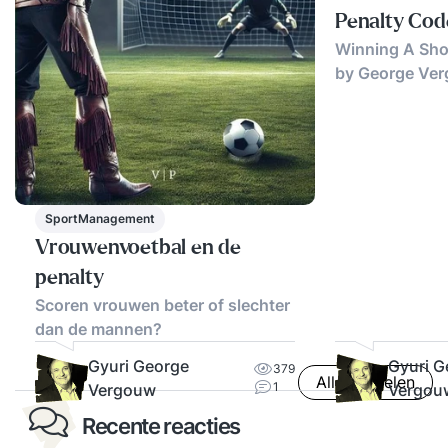
Penalty Cod
Winning A Shoo
by George Ve
SportManagement
Vrouwenvoetbal en de
penalty
Scoren vrouwen beter of slechter
dan de mannen?
Gyuri George
Gyuri G
379
Alle artikelen
1
Vergouw
Vergou
Recente reacties