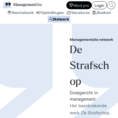
Word pro
Login
Kennisbank
Opleidingen
Vacatures
Boeken
Netwerk
Managementsite netwerk
De
Strafsch
op
Doelgericht in
management
Het baanbrekende
werk
De Strafschop,