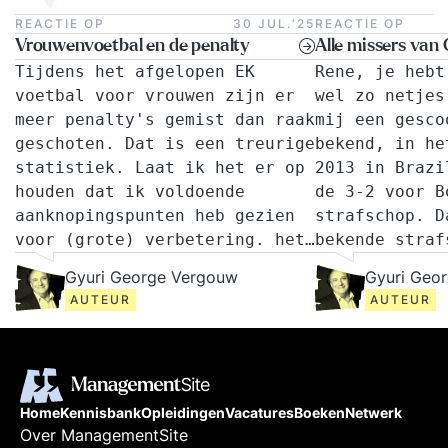
REACTIE OP
30 JUL.‘25
REACTIE OP
Vrouwenvoetbal en de penalty
Alle missers van
Tijdens het afgelopen EK
Rene, je hebt
voetbal voor vrouwen zijn er
wel zo netjes ge
meer penalty's gemist dan raak
mij een gesco
geschoten. Dat is een treurige
bekend, in he
statistiek. Laat ik het er op
2013 in Brazi
houden dat ik voldoende
de 3-2 voor B
aanknopingspunten heb gezien
strafschop. Dat is de mij enig
voor (grote) verbetering. het
bekende straf
is nu aan de vrouwen om te
heeft gescoor
Gyuri George Vergouw
Gyuri Geo
bepalen of ze net zo star zijn
AUTEUR
AUTEUR
in hun denken als de mannen of
dat ze toch kiezen voor groei.
Ik schat dat met enkele
trainingssessies al minimaal
20% hogere scores te behalen
Home
Kennisbank
Opleidingen
Vacatures
Boeken
Netwerk
zijn met de teams. Je wint er
Over ManagementSite