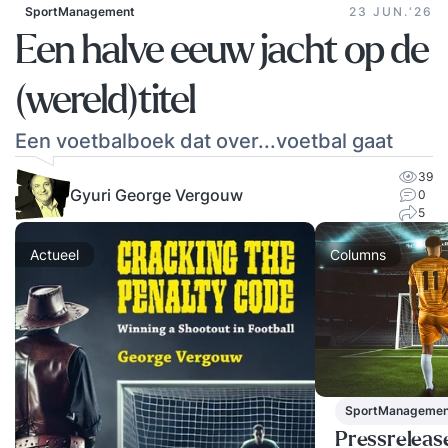
SportManagement
23 JUN.‘26
Een halve eeuw jacht op de
(wereld)titel
Een voetbalboek dat over...voetbal gaat
39
Gyuri George Vergouw
0
5
Actueel
Columns
SportManagemen
Pressreleas