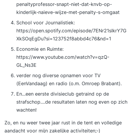
penaltyprofessor-snapt-niet-dat-knvb-op-
kinderlijk-naieve-wijze-met-penalty-s-omgaat
School voor Journalistiek:
https://open.spotify.com/episode/7ENr21sIkrY7G
XkSOqEgDu?si=123752f8abbd4c76&nd=1
Economie en Ruimte:
https://www.youtube.com/watch?v=qzQ-
GL_Ns3E
verder nog diverse opnamen voor TV
(EenVandaag) en radio (o.m. Omroep Brabant).
En...een eerste divisieclub getraind op de
strafschop....de resultaten laten nog even op zich
wachten!
Zo, en nu weer twee jaar rust in de tent en volledige
aandacht voor mijn zakelijke activiteiten;-)