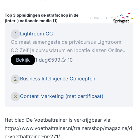
Top 3 opleidingen
de strafschop in de
POWERED BY
(inter-) nationale media (1)
Lightroom CC
1
Op maat samengestelde privécursus Lightroom
CC Zelf je cursusdatum en locatie kiezen Online
verder leren met StudyFlix De nieuwste telg van
Bekijk
1 dag
€599
10
Creative Cloud gooit in een flitsend jasje het roer
om qua interface en gebruikerservaring. in onze
Business Intelligence Concepten
2
cursus Lightroom CC ga je aan de slag om, indien
gewenst met je eigen materiaal, foto’s om te
Content Marketing (met certificaat)
3
toveren naar beeld waar je echt trots op kan zijn!
Hoe het werkt 1: Intake Na je inschrijving voor de
cursus Lightroom CC vindt er een telefonische
Het blad De Voetbaltrainer is verkrijgbaar via:
intake plaats, waarin we je huidige niveau en
https://www.voetbaltrainer.nl/trainersshop/magazine/d
leerbehoefte bepalen. 2: Voorbereiding Wij gaan
e-voetbaltrainer-nr-271/