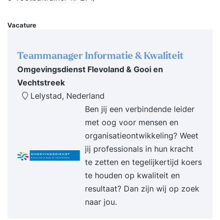
aan de slag om een persoonlijk cursusprogramma
voor je samen te stellen op basis van je huidige
Vacature
niveau en interesses. 3: Cursusdatum Op je zelf
gekozen cursusdatum ga je één op één aan de
Teammanager Informatie & Kwaliteit
slag met onze trainer, die je alle aspecten van de
Omgevingsdienst Flevoland & Gooi en
software laat zien in praktijkgerichte oefeningen.
Vechtstreek
Wij stellen een computer met de software tot je
Lelystad, Nederland
beschikking. 4: StudyFlix Na de cursus Lightroom
Ben jij een verbindende leider
CC krijg je toegang tot ons online
met oog voor mensen en
cursusplatform, waar je terug kan blikken op de
organisatieontwikkeling? Weet
cursus of aan de slag kunt gaan met gevorderde
jij professionals in hun kracht
stof, certificaten kan verdienen & meer
te zetten en tegelijkertijd koers
te houden op kwaliteit en
resultaat? Dan zijn wij op zoek
naar jou.