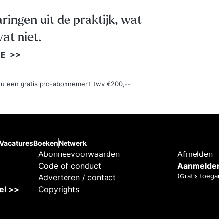
aringen uit de praktijk, wat
at niet.
EE >>
ngt u een gratis pro-abonnement twv €200,--
Vacatures
Boeken
Netwerk
Abonneevoorwaarden
Afmelden
Code of conduct
Aanmelden
(Gratis toega
Adverteren / contact
kel >>
Copyrights