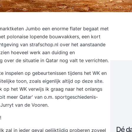
marktketen Jumbo een enorme flater begaat met
met polonaise lopende bouwvakkers, een kort
chtgeving van strafschop.nl over het aanstaande
 zien hoeveel werk aan duiding en
g over de situatie in Qatar nog valt te verrichten.
te inspelen op gebeurtenissen tijdens het WK en
telijke toon, zoals eigenlijk altijd op deze site.
ik op het WK verwijs ik graag naar het onlangs
it meer Qatar' van o.m.
sportgeschiedenis-
 Jurryt van de Vooren
.
!
Dé d
 Ik zal in ieder geval gelijktijdig proberen zoveel