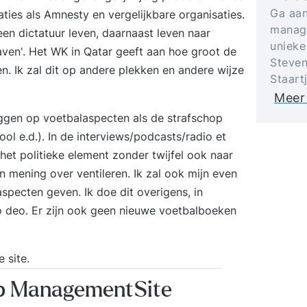
Ga aan
aties als Amnesty en vergelijkbare organisaties.
manage
een dictatuur leven, daarnaast leven naar
unieke
aven'. Het WK in Qatar geeft aan hoe groot de
Steven
. Ik zal dit op andere plekken en andere wijze
Staart
Meer
leggen op voetbalaspecten als de strafschop
ool e.d.). In de interviews/podcasts/radio et
et politieke element zonder twijfel ook naar
en mening over ventileren. Ik zal ook mijn even
pecten geven. Ik doe dit overigens, in
ro deo. Er zijn ook geen nieuwe voetbalboeken
 site.
op ManagementSite