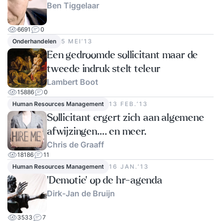
Ben Tiggelaar
leeromgeving Daarom IK! (boek) Arrangement De
prijs voor het gebruik van de accommodatie,
6691
0
koffie/thee en een gevarieerde lunch is in totaal €
Onderhandelen
5 MEI‘13
160,00 (excl. btw). Je betaalt uiteraard geen
Een gedroomde sollicitant maar de
arrangementskosten als je kiest voor de online
tweede indruk stelt teleur
variant in de ‘virtual class’.
Lambert Boot
15886
0
Human Resources Management
13 FEB.‘13
Sollicitant ergert zich aan algemene
afwijzingen…. en meer.
Chris de Graaff
18186
11
Human Resources Management
16 JAN.‘13
'Demotie’ op de hr-agenda
Dirk-Jan de Bruijn
3533
7