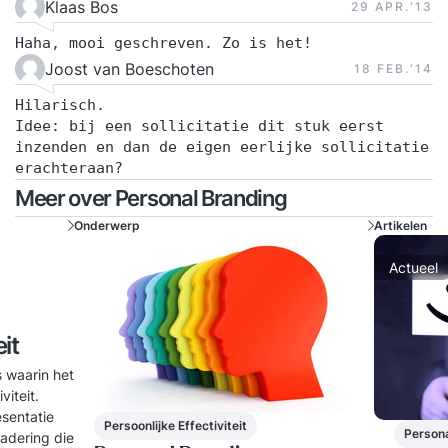
Klaas Bos
29 APR.‘13
Haha, mooi geschreven. Zo is het!
Joost van Boeschoten
18 FEB.‘14
Hilarisch.
Idee: bij een sollicitatie dit stuk eerst
inzenden en dan de eigen eerlijke sollicitatie
erachteraan?
Meer over Personal Branding
Onderwerp
Artikelen
Actueel
it
s waarin het
viteit.
sentatie
Persoonlijke Effectiviteit
Person
gadering die