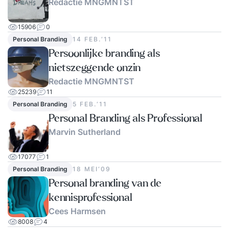
Redactie MNGMNTST
15906
0
Personal Branding
14 FEB.‘11
Persoonlijke branding als
nietszeggende onzin
Redactie MNGMNTST
25239
11
Personal Branding
5 FEB.‘11
Personal Branding als Professional
Marvin Sutherland
17077
1
Personal Branding
18 MEI‘09
Personal branding van de
kennisprofessional
Cees Harmsen
8008
4