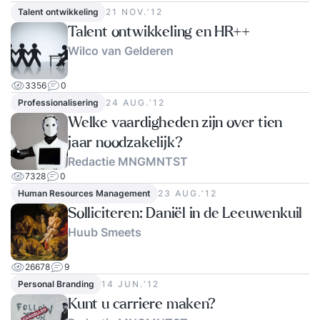
Talent ontwikkeling
21 NOV.‘12
Talent ontwikkeling en HR++
Wilco van Gelderen
3356
0
Professionalisering
24 AUG.‘12
Welke vaardigheden zijn over tien
jaar noodzakelijk?
Redactie MNGMNTST
7328
0
Human Resources Management
23 AUG.‘12
Solliciteren: Daniël in de Leeuwenkuil
Huub Smeets
26678
9
Personal Branding
14 JUN.‘12
Kunt u carriere maken?