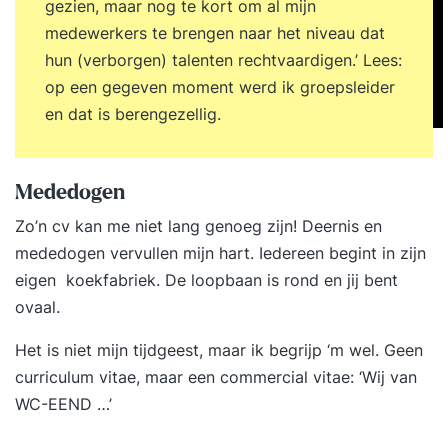
gezien, maar nog te kort om al mijn
offline een onvergetelijke indruk maakt! De
medewerkers te brengen naar het niveau dat
volgende onderwerpen komen aan bod: Imago en
hun (verborgen) talenten rechtvaardigen.’ Lees:
identiteit: welke indruk laat jij achter? Personal
op een gegeven moment werd ik groepsleider
Branding: het merk ‘ik’ Functionele, - emotionele
en dat is berengezellig.
en expressieve merkwaarden Vertaal jouw kennis,
competenties, waarden en ambitie naar een
personal brand Stel netwerkdoelen en
Mededogen
onderneem actie Voer netwerkgesprekken met
Zo’n cv kan me niet lang genoeg zijn! Deernis en
impact Hoe ziet de training eruit? Jouw
mededogen vervullen mijn hart. Iedereen begint in zijn
leertraject is opgebouwd uit een
eigen koekfabriek. De loopbaan is rond en jij bent
uitgebalanceerde mix van leeractiviteiten die je
ovaal.
doet tijdens de twee bijeenkomsten, in de online
leeromgeving, op je werk en thuis. Op de online
Het is niet mijn tijdgeest, maar ik begrijp ‘m wel. Geen
leeromgeving staan opdrachten voor je klaar die
curriculum vitae, maar een commercial vitae: ‘Wij van
jou voorafgaand, tijdens en na afloop van het
WC-EEND …’
traject helpen je kennis en kunde te vergroten en