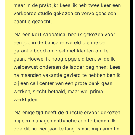
‘virtual class’ garanderen we dezelfde kwaliteit en
maar in de praktijk.’ Lees: ik heb twee keer een
resultaten. Je leest het op
verkeerde studie gekozen en vervolgens een
www.sn.nl/informatie/virtual-classroom. Inhoud
baantje gezocht.
Wat maakt jou uniek ten opzichte van anderen?
‘Na een kort sabbatical heb ik gekozen voor
Ontdek hoe je jouw talenten, eigenschappen en
een job in de bancaire wereld die me de
ambities kunt versterken in de Netwerken en
garantie bood om veel met klanten om te
personal branding training. Datgene wat jij te
gaan. Hoewel ik hoog opgeleid ben, wilde ik
bieden hebt dus. Je brengt je netwerk in kaart en
welbewust onderaan de ladder beginnen.’ Lees:
leert hoe je communiceert over jezelf. Je stelt
na maanden vakantie gevierd te hebben ben ik
heldere doelen en bouwt aan een netwerk van
bij een call center van een grote bank gaan
hoge kwaliteit . Zo vergroot je jouw impact. Je
werken, slecht betaald, maar wel prima
oefent in het voeren van netwerkgesprekken, je
werktijden.
wordt bewuster van hoe je overkomt en bouwt
aan je persoonlijke ontwikkeling. De training
‘Na enige tijd heeft de directie ervoor gekozen
Netwerken en personal branding focust niet op
mij een managementfunctie aan te bieden. Ik
het verbeteren van je digitale aanwezigheid via
doe dit nu vier jaar, te lang vanuit mijn ambitie
social media of een website. Je leert juist hoe je