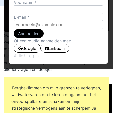
Voornaam
E-mail
Aanmelden
Geloof het of niet, maar het stond er. Ik werkte me
Of eenvoudig aanmelden met:
weer eens door een stapel sollicitatiebrieven voor een
Google
Linkedin
managementfunctie. Niks spectaculairs, gewoon een
beetje leiding geven en verder je eigen werk doen en
Al lid?
Log in
vooral niet de hele tijd medewerkers lastig vallen met
allerlei vragen en ideetjes.
‘Bergbeklimmen om mijn grenzen te verleggen,
wildwatervaren om te leren omgaan met het
onvoorspelbare en schaken om mijn
strategische vermogens aan te scherpen’. Ja