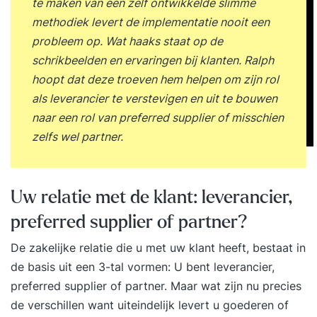
te maken van een zelf ontwikkelde slimme
vraagt om een andere manier van trainen. Op
methodiek levert de implementatie nooit een
basis van de input die wij vergaren tijdens het
probleem op. Wat haaks staat op de
kennismakingsgesprek wordt een training
schrikbeelden en ervaringen bij klanten. Ralph
samengesteld en gekeken wat daarvan de kosten
hoopt dat deze troeven hem helpen om zijn rol
zijn. Omdat de duur en de inhoud worden
als leverancier te verstevigen en uit te bouwen
aangepast op de organisatie, kunnen de kosten
naar een rol van preferred supplier of misschien
verschillen. We schetsen daarom een
zelfs wel partner.
kostenplaatje tijdens het adviesvoorstel. Wil je
hier meer over weten? We staan je graag
telefonisch te woord om onze werkwijze
Uw relatie met de klant: leverancier,
verder toe te lichten.
preferred supplier of partner?
De zakelijke relatie die u met uw klant heeft, bestaat in
de basis uit een 3-tal vormen: U bent leverancier,
preferred supplier of partner. Maar wat zijn nu precies
de verschillen want uiteindelijk levert u goederen of