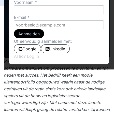
Voornaam
E-mail
Aanmelden
Of eenvoudig aanmelden met:
Google
Linkedin
Al lid?
Log in
Ralph is 6 jaar geleden gestart met een IT-bedrijf dat
software ontwikkelt om processen te monitoren en tot
heden met succes. Het bedrijf heeft een mooie
klantenportfolio opgebouwd waarin naast de nodige
bedrijven uit de regio sinds kort ook enkele landelijke
spelers uit de bouw en logistieke sector
vertegenwoordigd zijn. Met name met deze laatste
klanten wil Ralph graag de relatie versterken. Zij kunnen