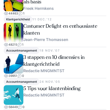
als basis
Freek Hermkens
44463
1
Klantgerichtheid
11 DEC.‘12
Customer Delight en enthousiaste
klanten
Jean-Pierre Thomassen
48215
1
Accountmanagement
18 NOV.‘07
3 stappen en 10 dimensies in
klantgerichtheid
Redactie MNGMNTST
39951
0
Accountmanagement
24 NOV.‘05
5 Tips voor klantenbinding
Redactie MNGMNTST
58449
0