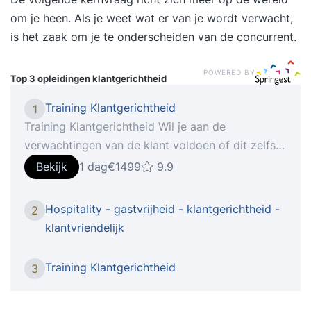
om je heen. Als je weet wat er van je wordt verwacht,
is het zaak om je te onderscheiden van de concurrent.
POWERED BY
Top 3 opleidingen
klantgerichtheid
Training Klantgerichtheid
1
Training Klantgerichtheid Wil je aan de
verwachtingen van de klant voldoen of dit zelfs
overtreffen? Heb je veel klantcontact en vind je
Bekijk
1 dag
€1499
9.9
het belangrijk een goede indruk achter te laten?
Wil je weten wat klantgericht communiceren
Hospitality - gastvrijheid - klantgerichtheid -
2
precies is? In deze training staan de wensen van
klantvriendelijk
de klant centraal. Je leert het verschil tussen
klantvriendelijkheid en klantgerichtheid en werkt
Training Klantgerichtheid
3
aan een klantgerichte houding, uitstraling en
communicatie. Inleiding Training Klantgerichtheid