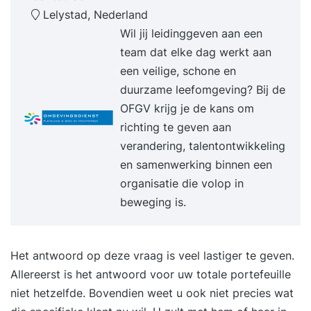
Lelystad, Nederland
inzichten te geven in de wensen en behoeften
Wil jij leidinggeven aan een
van je klanten en op welke wijze je hier optimaal
team dat elke dag werkt aan
mee om kunt gaan. Daarbij is het belangrijk dat je
een veilige, schone en
je de aspecten van klantgerichtheid en
duurzame leefomgeving? Bij de
klantvriendelijkheid eigen maakt. Het vertalen
OFGV krijg je de kans om
van klantgerichtheid naar je dagelijkse
richting te geven aan
werkzaamheden wordt daarmee voor jou een
verandering, talentontwikkeling
stuk eenvoudiger na het volgen van een training
en samenwerking binnen een
klantgericht communiceren. Ben je bang dat je
organisatie die volop in
goede relatie met de klant geen stand houdt?
beweging is.
Geen zorgen. Wij gaan uit van het principe van
positieve benadering. Hoe wij te werk gaan Bij
BTR Trainingen staan de deelnemers centraal.
Het antwoord op deze vraag is veel lastiger te geven.
Jullie leerdoelen en-behoeftes zijn de basis van
Allereerst is het antwoord voor uw totale portefeuille
iedere training die wij verzorgen. We starten met
niet hetzelfde. Bovendien weet u ook niet precies wat
een persoonlijke intake om meer informatie te