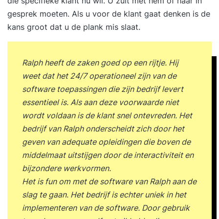
die specifieke klant nu wil. U zult met hem of haar in
verzamelen over de precieze leervraag. Op
gesprek moeten. Als u voor de klant gaat denken is de
basis daarvan kiezen we één van onze ervaren
kans groot dat u de plank mis slaat.
trainers die expert is op dit vakgebied.
Vervolgens vindt er een kennismaking plaats
tussen de trainer en de deelnemer om de inhoud
Ralph heeft de zaken goed op een rijtje. Hij
te bespreken. Daarnaast vinden we het belangrijk
weet dat het 24/7 operationeel zijn van de
dat er een klik is tussen de trainer en de
software toepassingen die zijn bedrijf levert
deelnemers. Op basis hiervan schrijven wij een
essentieel is. Als aan deze voorwaarde niet
adviesvoorstel en gaan we data kiezen waarop
wordt voldaan is de klant snel ontevreden. Het
de training plaats kan vinden. In hetzelfde
bedrijf van Ralph onderscheidt zich door het
adviesvoorstel maak je ook kennis met onze
geven van adequate opleidingen die boven de
praktisch ingestelde trainers. Wat kost een
middelmaat uitstijgen door de interactiviteit en
training klantgerichtheid? Dit is een vraag die wij
bijzondere werkvormen.
vaak gesteld krijgen van klanten. Het is echter
Het is fun om met de software van Ralph aan de
onmogelijk om de kosten te kunnen bepalen,
slag te gaan. Het bedrijf is echter uniek in het
aangezien we niet bekend zijn met jouw
implementeren van de software. Door gebruik
vraagstuk. Ieder vraagstuk en iedere organisatie