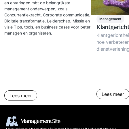
en ervaringen mbt de belangrijkste
management onderwerpen, zoals
Concurrentiekracht, Corporate communicatie,
Management
Digitale transformatie, Leiderschap, Missie en
Klantgerich
visie Tips, tools, en business cases voor beter
managen en organiseren.
Klantgerichthei
hoe verbeteren
dienstverlening
klanttevredenh
organisaties c
komt ervan te
met interne kl
letten? Wat zi
ter versterkin
Lees meer
Lees meer
klantgerichthe
tips.