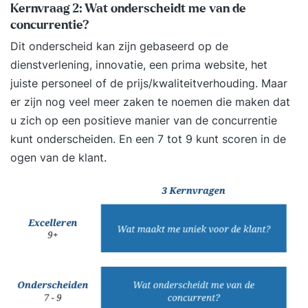
De training klantgericht communiceren is gericht
Kernvraag 2: Wat onderscheidt me van de
op personen die direct contact hebben met
concurrentie?
klanten en zijn of haar klantgerichtheid
Dit onderscheid kan zijn gebaseerd op de
wil verbeteren en naar een hoger niveau wil
dienstverlening, innovatie, een prima website, het
brengen. Je leert de verwachtingen van de
juiste personeel of de prijs/kwaliteitverhouding. Maar
klant te overtreffen en je krijgt handvatten voor
er zijn nog veel meer zaken te noemen die maken dat
het omgaan met lastige klanten. In deze
u zich op een positieve manier van de concurrentie
praktische training leer je daadwerkelijk
kunt onderscheiden. En een 7 tot 9 kunt scoren in de
klantgericht communiceren en zo een bijdrage te
ogen van de klant.
leveren aan de organisatiedoelstellingen. Uit
welke onderdelen bestaat de training? De
training klantgericht communiceren kan uit
verschillende onderwerpen bestaan,
altijd toegespitst op jouw persoonlijke situatie of
de organisatiebehoefte. Vanuit die behoefte
stellen wij een training op maat samen. Hierdoor
is het voor iedere deelnemer interessant op zijn