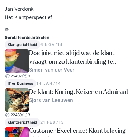
Jan Verdonk
Het Klantperspectief
￼
Gerelateerde artikelen
Klantgerichtheid
6 NOV.‘14
Doe juist niet altijd wat de klant
vraagt om zo klantenbinding te
Simon van der Veer
creëren
25492
0
IT en Business
14 JAN.‘14
De klant: Koning, Keizer en Admiraal
Sjors van Leeuwen
22489
3
Klantgerichtheid
21 FEB.‘13
Customer Excellence: Klantbeleving