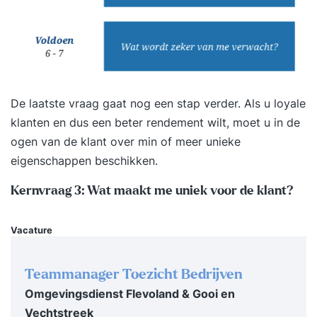
of haar eigen niveau en leerbehoefte.
Onderwerpen die mogelijk aan bod komen tijdens
de training zijn: Kenmerken van
klantgericht communiceren Omgaan met
verschillende klanttypen Verschil
De laatste vraag gaat nog een stap verder. Als u loyale
klantvriendelijkheid en klantgerichtheid
klanten en dus een beter rendement wilt, moet u in de
Klantwensen en klantbehoeften Houding en
ogen van de klant over min of meer unieke
uitstraling naar je klanten Communicatie met je
eigenschappen beschikken.
klanten Klantverwachtingen overtreffen Je
persoonlijke klantgerichtheid Omgaan met
Kernvraag 3: Wat maakt me uniek voor de klant?
weerstanden, emoties en conflicten Staat er niet
precies tussen wat je zoekt? Vul eens een
Vacature
persoonlijke intake in om te achterhalen wat je
zoekt en we brengen graag vrijblijvend advies uit!
Teammanager Toezicht Bedrijven
Wat leer ik tijdens de training? De training is erop
Omgevingsdienst Flevoland & Gooi en
gericht om jouw klantgerichtheid naar een hoger
Vechtstreek
niveau te tillen. Dat doen we te doen door je