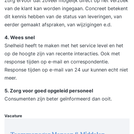
Zorg ervoor dat zoveel mogelijk direct op het verzoek
draagkracht creëert en klantrelaties verdiept tot
van de klant kan worden ingegaan. Concreet betekent
volwaardige partnerships. Deze tweedaagse
dit kennis hebben van de status van leveringen, van
training is compact, intensief en direct
eerder gemaakt afspraken, van wijzigingen e.d.
toepasbaar in de praktijk. Iets voor jou De
training ‘Strategisch Accountmanagement’ is
4. Wees snel
bedoeld voor senior accountmanagers, key
Snelheid heeft te maken met het service level en het
accountmanagers en strategische
op de hoogte zijn van recente interacties. Ook met
accountmanagers die hun klanten op een hoger
response tijden op e-mail en correspondentie.
strategisch niveau willen bedienen. Wat deze
Response tijden op e-mail van 24 uur kunnen echt niet
tweedaagse training uniek maakt De training
meer.
‘Strategisch Accountmanagement’ biedt
verdieping voor ervaren accountmanagers die
5. Zorg voor goed opgeleid personeel
willen doorgroeien naar strategisch niveau. De
Consumenten zijn beter geïnformeerd dan ooit.
focus ligt op inzicht, invloed en het bouwen van
partnerschappen met blijvende meerwaarde.
Vacature
Voordelen van deze tweedaagse opzet: Voor
ervaren accountmanagers die willen doorgroeien