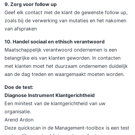
wederzijds waardevolle samenwerking.
9. Zorg voor follow up
Complexe klantvragen vertalen naar
Geef elk contact met de klant de gewenste follow up,
onderscheidende oplossingen met aantoonbare
zoals bij de verwerking van mutaties en het nakomen
impact. Het ontwikkelen van een overtuigend en
van afspraken
winnend voorstel dat aansluit bij de strategische
10. Handel sociaal en ethisch verantwoord
agenda van je klant. Relatieontwikkeling: van
Maatschappelijk verantwoord ondernemen is een
leverancier naar trusted partner. Regie houden op
belangrijke eis van klanten geworden. In contacten
het besluitvormingsproces en sturen naar
met klanten moet het
duurzaam
ondernemen duidelijk
concrete resultaten. Evaluatie van de training en
aan de dag treden en waargemaakt moeten worden.
opstellen van een persoonlijk praktijkgericht
actieplan voor de verdere ontwikkeling van je
Doe de test:
strategische accounts. 17:00 uur Einde training Je
Diagnose Instrument Klantgerichtheid
training in 3 stappen Stap 1. Je start met een
Een minitest van de klantgerichtheid van uw
persoonlijke intake Voorafgaand aan de training
organisatie.
vul je een online intake in. Wil je liever je
Arend Ardon
persoonlijke leerdoelen toelichten? Dan plannen
Deze quickscan in de Management-toolbox is een test
we graag een telefonisch intakegesprek met je in.