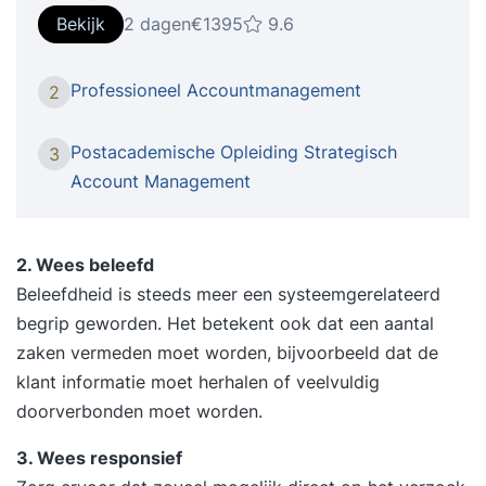
klantrelaties, gaat strategisch
Bekijk
2 dagen
€1395
9.6
accountmanagement een stap verder. Het draait
om het bouwen van duurzame partnerships
Professioneel Accountmanagement
2
waarin lange termijnbelangen, gezamenlijke groei
en strategisch meedenken centraal staan. In een
Postacademische Opleiding Strategisch
3
markt waarin producten, diensten en aanbieders
Account Management
steeds meer op elkaar lijken, onderscheidt de
strategische accountmanager zich door visie,
invloed en samenwerking. Een strategische
2. Wees beleefd
accountmanager begrijpt de business van de
Beleefdheid is steeds meer een systeemgerelateerd
klant, denkt mee over strategische keuzes en
begrip geworden. Het betekent ook dat een aantal
weet interne en externe belangen te verbinden. In
zaken vermeden moet worden, bijvoorbeeld dat de
de training ‘Strategisch Accountmanagement’
klant informatie moet herhalen of veelvuldig
ontwikkel je de kennis, vaardigheden en mindset
doorverbonden moet worden.
om op directieniveau te opereren. Je leert hoe je
3. Wees responsief
strategische klantplannen opstelt, interne