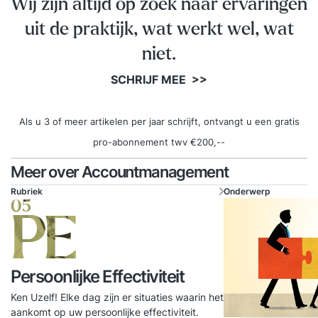
een persoonlijke eindevaluatie en een concreet
Wij zijn altijd op zoek naar ervaringen
actieplan voor de periode daarna. Stap 3. Een
uit de praktijk, wat werkt wel, wat
jaar lang toegang tot het Online Learning
niet.
Platform Vanaf de eerste trainingsdag krijg je
toegang tot het YEARTH Online Learning
SCHRIJF MEE >>
Platform. Hier vind je verdiepende artikelen,
opdrachten en tools om het geleerde direct toe
Als u 3 of meer artikelen per jaar schrijft, ontvangt u een gratis
te passen. Je leert waar en wanneer het jou
pro-abonnement twv €200,--
uitkomt via de YEARTH app, je tablet of
Meer over Accountmanagement
computer. Zo haal je het maximale resultaat uit je
Rubriek
Onderwerp
training en pas je het geleerde duurzaam toe in je
05
dagelijkse praktijk. Over je trainer De training
PE
wordt verzorgd door een ervaren trainer met
ruime praktijkervaring. Onze trainers combineren
kennis, analytisch vermogen en een scherp
Persoonlijke Effectiviteit
observatievermogen met een persoonlijke en
Ken Uzelf! Elke dag zijn er situaties waarin het
positieve aanpak. Ze confronteren op een
aankomt op uw persoonlijke effectiviteit.