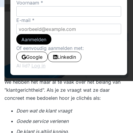
Voornaam
Actueel
E-mail
Aanmelden
Of eenvoudig aanmelden met:
Google
Linkedin
Al lid?
Log in
We hebben het maar al te vaak over het belang van
"klantgerichtheid". Als je ze vraagt wat ze daar
concreet mee bedoelen hoor je clichés als:
Doen wat de klant vraagt
Goede service verlenen
De klant is altijd koning.