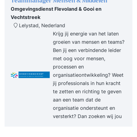
Teammanager Mensen & Middelen
naar strategisch niveau. Voor directe toepassing
Omgevingsdienst Flevoland & Gooi en
van strategische inzichten in klantrelaties. Voor
Vechtstreek
meer invloed, commitment en rendement bij key
Lelystad, Nederland
accounts. Resultaat Na deze training beschik je
Krijg jij energie van het laten
over strategische, persoonlijke en analytische
groeien van mensen en teams?
vaardigheden om belangrijke klanten effectief te
Ben jij een verbindende leider
beheren en te laten groeien. Je kunt
met oog voor mensen,
klantbehoeften analyseren, accountplannen
processen en
ontwikkelen en complexe vraagstukken vertalen
organisatieontwikkeling? Weet
naar concrete oplossingen. Daarnaast weet je op
jij professionals in hun kracht
directieniveau te communiceren, interne
te zetten en richting te geven
commitment te creëren en effectief om te gaan
aan een team dat de
met weerstand en onderhandelingsdynamiek.
organisatie ondersteunt en
Programma Dag 1 09:30 uur Start training De
versterkt? Dan zoeken wij jou
essentie van strategisch accountmanagement en
jouw invloed op organisatieresultaten. Van
accountmanager naar strategische