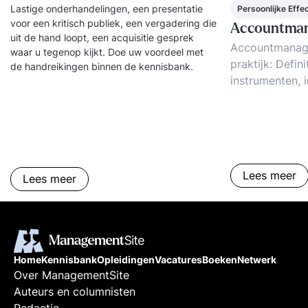
Lastige onderhandelingen, een presentatie
respectvolle manier, dagen je uit en helpen je om
Persoonlijke Effec
voor een kritisch publiek, een vergadering die
het maximale uit jezelf te halen.
Accountma
uit de hand loopt, een acquisitie gesprek
Accountmanag
waar u tegenop kijkt. Doe uw voordeel met
praktijk: Defin
de handreikingen binnen de kennisbank.
instrumenten, 
modellen. De r
accountmanage
relatiemanage
klantenbinding
Lees meer
Lees meer
Home
Kennisbank
Opleidingen
Vacatures
Boeken
Netwerk
Over ManagementSite
Auteurs en columnisten
Redactie