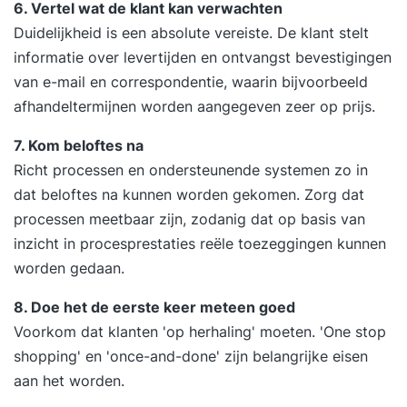
6. Vertel wat de klant kan verwachten
businesspartner. Analyse van je huidige accounts:
Duidelijkheid is een absolute vereiste. De klant stelt
kansen, risico’s en groeipotentieel.
informatie over levertijden en ontvangst bevestigingen
Marktontwikkelingen vertalen naar een
van e-mail en correspondentie, waarin bijvoorbeeld
onderscheidende accountstrategie. Het
afhandeltermijnen worden aangegeven zeer op prijs.
identificeren van beslissers, beïnvloeders en
machtsstructuren bij je klant. Ontwerpen van een
7. Kom beloftes na
gerichte stakeholderstrategie voor maximale
Richt processen en ondersteunende systemen zo in
invloed en draagvlak. Het formuleren van een
dat beloftes na kunnen worden gekomen. Zorg dat
scherpe waardepropositie per strategisch
processen meetbaar zijn, zodanig dat op basis van
account. Formuleren van persoonlijke leerdoelen
inzicht in procesprestaties reële toezeggingen kunnen
en actiepunten voor de komende periode. 17:00
worden gedaan.
uur Einde training Dag 2 09:30 uur Start training
8. Doe het de eerste keer meteen goed
Terugkoppeling op de tussenliggende periode en
Voorkom dat klanten 'op herhaling' moeten. 'One stop
behaalde resultaten. Het voeren van strategische
shopping' en 'once-and-done' zijn belangrijke eisen
klantgesprekken op beslissingsniveau. Het
aan het worden.
creëren van commitment voor een duurzame en