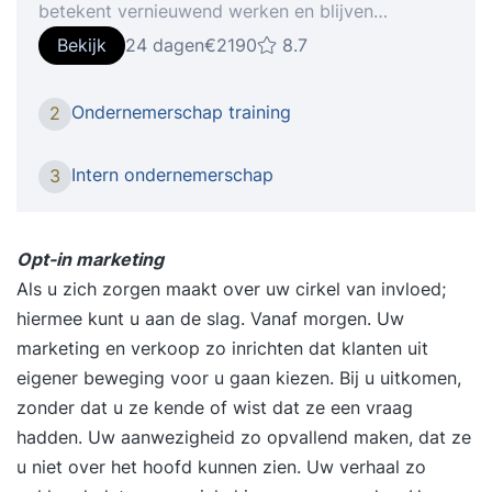
betekent vernieuwend werken en blijven
investeren in jezelf. Iedereen levert toegevoegde
Bekijk
24 dagen
€2190
8.7
waarde met zijn of haar specifieke kwaliteiten.
Toegevoegde waarde die gekoppeld is aan de
Ondernemerschap training
2
fase waarin de organisatie zich op dat moment
bevindt. Hoe je kansen kunt zien, benutten en op
Intern ondernemerschap
3
een proactieve manier waarde kunt creëren voor
jouw bedrijf en (toekomstige) werk- en
opdrachtgevers, leer je tijdens de
Opt-in marketing
training Proactief en ondernemend gedrag.
Als u zich zorgen maakt over uw cirkel van invloed;
Onderwerpen Tijdens de training komen onder
hiermee kunt u aan de slag. Vanaf morgen. Uw
meer de volgende onderwerpen aan bod,
marketing en verkoop zo inrichten dat klanten uit
waardoor je ondernemerschap en initiatiefrijke
eigener beweging voor u gaan kiezen. Bij u uitkomen,
handelen wordt vergroot: Welke vorm van
zonder dat u ze kende of wist dat ze een vraag
ondernemerschap past het beste bij jouw
hadden. Uw aanwezigheid zo opvallend maken, dat ze
waarden en drijfveren? Wat is jouw gedragsstijl
u niet over het hoofd kunnen zien. Uw verhaal zo
en hoe kun je binnen die gedragsstijl proactief en