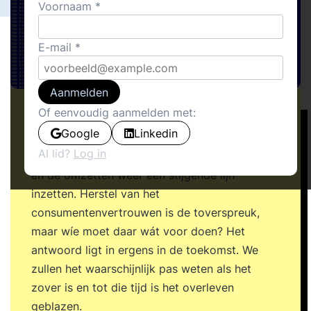
Voornaam
E-mail
Aanmelden
Of eenvoudig aanmelden met:
Het is een taaie tijd voor veel organisaties.
Google
Linkedin
Iedereen beseft, dat er iets groots moet
Al lid?
Log in
veranderen, voordat markten weer aantrekken
en de omzetten weer een stijgende lijn
inzetten. Herstel van het
consumentenvertrouwen is de toverspreuk,
maar wíe moet daar wát voor doen? Het
antwoord ligt in ergens in de toekomst. We
zullen het waarschijnlijk pas weten als het
zover is en tot die tijd is het overleven
geblazen.