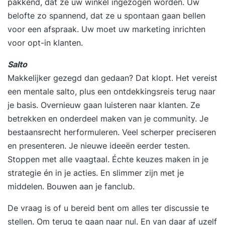
pakkend, dat ze uw winkel ingezogen worden. Uw
ondernemend handelen? Op welke momenten
belofte zo spannend, dat ze u spontaan gaan bellen
en/of in welke contexten wil je meer initiatief en
voor een afspraak. Uw moet uw marketing inrichten
ondernemend gedrag vertonen? Wat zijn jouw
voor opt-in klanten.
resultaat-, activiteiten- en gedragsdoelstellingen
Salto
in die situaties? Hoe ziet jouw gedrag als
Makkelijker gezegd dan gedaan? Dat klopt. Het vereist
succesfactor eruit? Passion - love. Waar hou ik
een mentale salto, plus een ontdekkingsreis terug naar
van? (drijfveren) Vision - create. Wat wil ik
je basis. Overnieuw gaan luisteren naar klanten. Ze
creëren in de wereld? Mission - contribute. Wat
betrekken en onderdeel maken van je community. Je
wil ik bijdragen? Ambition - achieve. Wat wil ik
bestaansrecht herformuleren. Veel scherper preciseren
bereiken? Role - become. Wat wil ik worden?
en presenteren. Je nieuwe ideeën eerder testen.
Welk gedrag wil je meer inzetten, welk gedrag
Stoppen met alle vaagtaal. Échte keuzes maken in je
minder, wat voor nieuw gedrag wil je tonen en
strategie én in je acties. En slimmer zijn met je
van welk gedrag wil je afscheid nemen om zo
middelen. Bouwen aan je fanclub.
meer kansen te zien, te benutten en waarde te
creëren? Welke personal branding vloeit voort uit
De vraag is of u bereid bent om alles ter discussie te
het voorgaande die aansluit bij jouw specifieke
stellen. Om terug te gaan naar nul. En van daar af uzelf