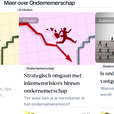
Meer over Ondernemerschap
Artikelen
Actueel
Columns
Ondern
Ondernemerschap
Is on
Strategisch omgaan met
vastg
inkomensrisico's binnen
Wannee
n, tips
ondernemerschap
wordt
n.
Tot waar kan je je verzekeren in
het ondernemersrisico?
ieve