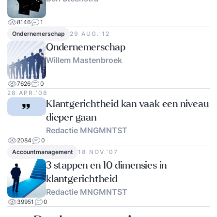
afloop van de training ontvang je een bericht met
de meest belangrijke inzichten over het
8146
1
onderwerp Proactief en ondernemend
Ondernemerschap
29 AUG.‘12
gedrag. Daarnaast verto
Ondernemerschap
Willem Mastenbroek
7626
0
28 APR.‘08
Klantgerichtheid kan vaak een niveau
dieper gaan
Redactie MNGMNTST
2084
0
Accountmanagement
18 NOV.‘07
3 stappen en 10 dimensies in
klantgerichtheid
Redactie MNGMNTST
39951
0