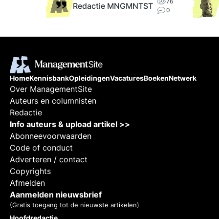
76
Redactie MNGMNTST
0
Home
Kennisbank
Opleidingen
Vacatures
Boeken
Netwerk
Over ManagementSite
Auteurs en columnisten
Redactie
Info auteurs & upload artikel >>
Abonneevoorwaarden
Code of conduct
Adverteren / contact
Copyrights
Afmelden
Aanmelden nieuwsbrief
(Gratis toegang tot de nieuwste artikelen)
Hoofdredactie