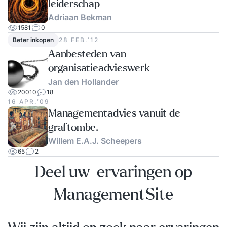
leiderschap
Adriaan Bekman
1581
0
Beter inkopen
28 FEB.‘12
Aanbesteden van
organisatieadvieswerk
Jan den Hollander
20010
18
16 APR.‘09
Managementadvies vanuit de
graftombe.
Willem E.A.J. Scheepers
65
2
Deel uw ervaringen op
ManagementSite