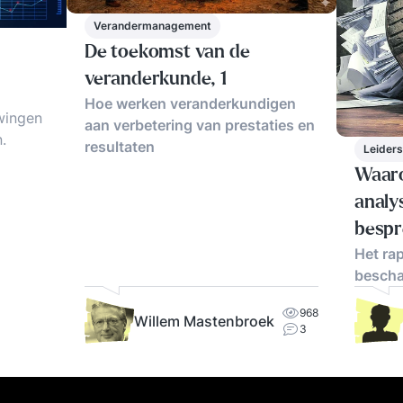
Verandermanagement
De toekomst van de
veranderkunde, 1
Hoe werken veranderkundigen
wingen
aan verbetering van prestaties en
.
resultaten
Leider
Waaro
kritiek
analy
kijkers
bespr
Het rap
besch
968
Willem Mastenbroek
3