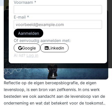
0
Voornaam
Adriaan Bekman
0
E-mail
Cover stories
Aanmelden
Of eenvoudig aanmelden met:
Google
Linkedin
Al lid?
Log in
Reflectie op de eigen beroepsbiografie, de eigen
levensloop, is een bron van zelfkennis. In ons werk
besteden we ook aandacht aan de levensloop van de
onderneming en wat dat betekent voor de toekomst..