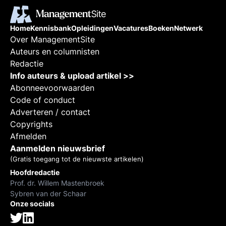
Home
Kennisbank
Opleidingen
Vacatures
Boeken
Netwerk
Over ManagementSite
Auteurs en columnisten
Redactie
Info auteurs & upload artikel >>
Abonneevoorwaarden
Code of conduct
Adverteren / contact
Copyrights
Afmelden
Aanmelden nieuwsbrief
(Gratis toegang tot de nieuwste artikelen)
Hoofdredactie
Prof. dr. Willem Mastenbroek
Sybren van der Schaar
Onze socials