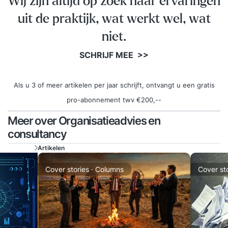
Wij zijn altijd op zoek naar ervaringen
uit de praktijk, wat werkt wel, wat
niet.
SCHRIJF MEE >>
Als u 3 of meer artikelen per jaar schrijft, ontvangt u een gratis
pro-abonnement twv €200,--
Meer over Organisatieadvies en
consultancy
Artikelen
Cover stories · Columns
Cover st