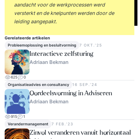
aandacht voor de werkprocessen werd
versterkt en de knelpunten werden door de
leiding aangepakt.
Gerelateerde artikelen
Probleemoplossing en besluitvorming
7 OKT.‘25
Interactieve zelfsturing
Adriaan Bekman
625
0
Organisatieadvies en consultancy
16 SEP.‘24
Oordeelsvorming in Adviseren
Adriaan Bekman
915
1
Verandermanagement
7 FEB.‘23
Zinvol veranderen vanuit horizontaal