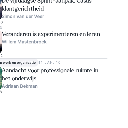
De vijfdaagse Sprint-aanpak. Casus
klantgerichtheid
Simon van der Veer
0
13
Veranderen is experimenteren en leren
Willem Mastenbroek
2
in werk en organisatie
11 JAN.‘10
Aandacht voor professionele ruimte in
het onderwijs
Adriaan Bekman
8