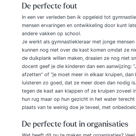
De perfecte fout
In een ver verleden ben ik opgeleid tot gymnastie
mensen ervaringen en ontwikkeling door kunt lat
andere vakken op school.
Je werkt als gymnastiekleraar met jonge mensen di
kunnen nog niet over de kast komen omdat ze nie
de duikplank willen maken, draaien ze nog niet sn
docent geef je die kinderen dan een aanwijzing: “
afzetten” of “je moet meer in elkaar kruipen, dan
luisteren zo goed, dat ze meer doen dan nodig is
tegen de kast aan klappen of ze kruipen zoveel in
hun rug maar op hun gezicht in het water terech
plaats van te weinig doe je teveel, met onbedoel
De perfecte fout in organisaties
Wat heeft dit nu te maken met organisaties? Vee