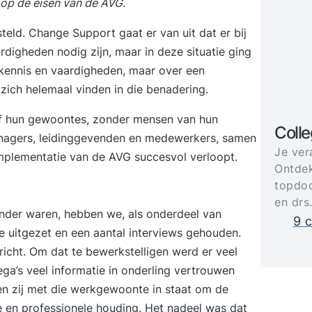
op de eisen van de AVG.
ld. Change Support gaat er van uit dat er bij
digheden nodig zijn, maar in deze situatie ging
n kennis en vaardigheden, maar over een
ich helemaal vinden in die benadering.
lf hun gewoontes, zonder mensen van hun
Coll
nagers, leidinggevenden en medewerkers, samen
Je ver
mplementatie van de AVG succesvol verloopt.
Ontdek
topdoc
en drs
der waren, hebben we, als onderdeel van
9 c
uitgezet en een aantal interviews gehouden.
icht. Om dat te bewerkstelligen werd er veel
ga’s veel informatie in onderling vertrouwen
en zij met die werkgewoonte in staat om de
e en professionele houding. Het nadeel was dat