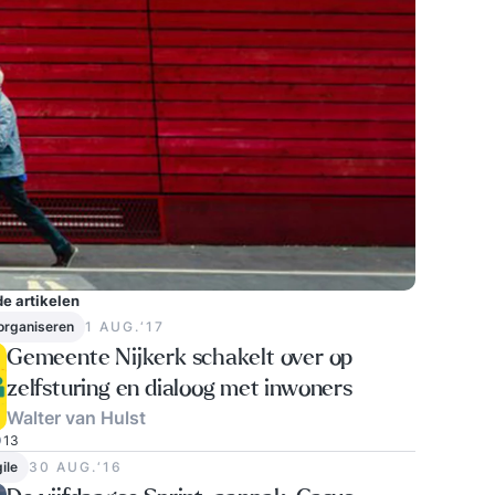
e artikelen
 organiseren
1 AUG.‘17
Gemeente Nijkerk schakelt over op
zelfsturing en dialoog met inwoners
Walter van Hulst
13
ile
30 AUG.‘16