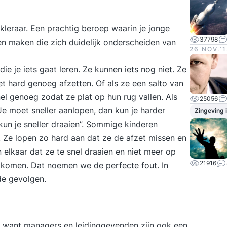
kleraar. Een prachtig beroep waarin je jonge
37798
en maken die zich duidelijk onderscheiden van
26 NOV.‘
e je iets gaat leren. Ze kunnen iets nog niet. Ze
t hard genoeg afzetten. Of als ze een salto van
el genoeg zodat ze plat op hun rug vallen. Als
25056
Je moet sneller aanlopen, dan kun je harder
Zingeving 
 kun je sneller draaien”. Sommige kinderen
. Ze lopen zo hard aan dat ze de afzet missen en
 elkaar dat ze te snel draaien en niet meer op
21916
t komen. Dat noemen we de perfecte fout. In
de gevolgen.
l, want managers en leidinggevenden zijn ook een