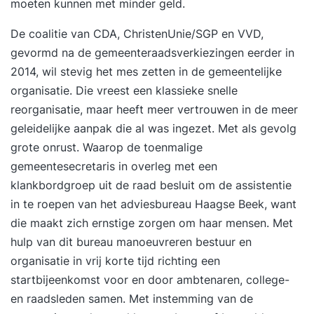
moeten kunnen met minder geld.
zelforganisatie en zelfsturing zelf mogen ervaren;
Beschik je over onmisbare kennis van de
De coalitie van CDA, ChristenUnie/SGP en VVD,
randvoorwaarden die nodig zijn om
gevormd na de gemeenteraadsverkiezingen eerder in
zelforganisatie en zelfsturing te laten slagen; Kun
2014, wil stevig het mes zetten in de gemeentelijke
je binnen teams heldere rollen definiëren; Ben je
organisatie. Die vreest een klassieke snelle
van meerwaarde doordat je nieuwe manieren van
reorganisatie, maar heeft meer vertrouwen in de meer
overleggen, samenwerken en besluitvorming
geleidelijke aanpak die al was ingezet. Met als gevolg
kent; Heb je zicht op de veranderende rol van het
grote onrust. Waarop de toenmalige
management; Ga je geïnspireerd naar huis met
gemeentesecretaris in overleg met een
een doorvertaling van de theorie naar jouw
klankbordgroep uit de raad besluit om de assistentie
werksituatie; Ben je in staat anderen mee te
in te roepen van het adviesbureau Haagse Beek, want
nemen in deze nieuwe manier van denken en
die maakt zich ernstige zorgen om haar mensen. Met
werken; Ben je op de hoogte van vernieuwende
hulp van dit bureau manoeuvreren bestuur en
organisatiestructuren. Inhoud Training Dag
organisatie in vrij korte tijd richting een
1Zelforganisatie en zelfsturing als concept: Hoe
startbijeenkomst voor en door ambtenaren, college-
hebben organisaties zich de laatste decennia
en raadsleden samen. Met instemming van de
ontwikkeld? Hoe draagt zelforganisatie en