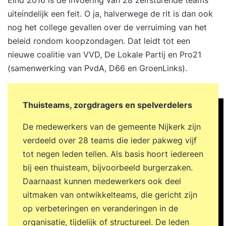
Eind 2016 is de invoering van 28 zelfsturende teams
zelforganisatie en zelfsturing. Een
uiteindelijk een feit. O ja, halverwege de rit is dan ook
heldere purpose houdt teams bij elkaar en geeft
nog het college gevallen over de verruiming van het
richting aan alles wat er in een organisatie
beleid rondom koopzondagen. Dat leidt tot een
gebeurt. Je leert kaders stellen en teams met
nieuwe coalitie van VVD, De Lokale Partij en Pro21
elkaar verbinden (alignment). Wat
(samenwerking van PvdA, D66 en GroenLinks).
zijn organisatiestructuren voor zelforganisatie en
zelfsturing? Denk aan zelforganiserende en
Thuisteams, zorgdragers en spelverdelers
zelforganiserende cirkels met rollen, Holacracy,
of Scrum at Scale. Waarom de Zelforganisatie
De medewerkers van de gemeente Nijkerk zijn
Fabriek? De Zelforganisatie Fabriek helpt teams
verdeeld over 28 teams die ieder pakweg vijf
met professioneel & gelijkwaardig samenwerken.
tot negen leden tellen. Als basis hoort iedereen
We hebben honderden teams succesvol begeleid
bij een thuisteam, bijvoorbeeld burgerzaken.
om zelfstandiger tot betere resultaten te komen.
Daarnaast kunnen medewerkers ook deel
uitmaken van ontwikkelteams, die gericht zijn
op verbeteringen en veranderingen in de
organisatie, tijdelijk of structureel. De leden