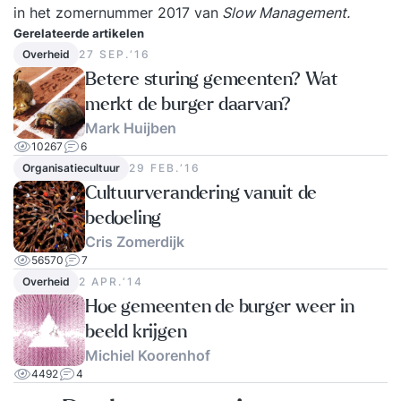
in het zomernummer 2017
van
Slow Management
.
Gerelateerde artikelen
Overheid
27 SEP.‘16
Betere sturing gemeenten? Wat
merkt de burger daarvan?
Mark Huijben
10267
6
Organisatiecultuur
29 FEB.‘16
Cultuurverandering vanuit de
bedoeling
Cris Zomerdijk
56570
7
Overheid
2 APR.‘14
Hoe gemeenten de burger weer in
beeld krijgen
Michiel Koorenhof
4492
4