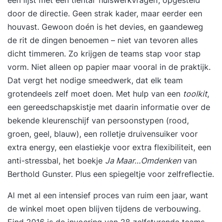
een lijst met een tiental ‘huiswerkvragen’, opgesteld
omgaan met conflicten of disfunctioneren in een
door de directie. Geen strak kader, maar eerder een
team. Zelforganiserende en zelfsturende teams
houvast. Gewoon doén is het devies, en gaandeweg
dienen in staat te zijn om zelf de voortgang van
de rit de dingen benoemen – niet van tevoren alles
het werk te inspecteren. Je leert hoe teams
dicht timmeren. Zo krijgen de teams stap voor stap
effectief overleggen en elkaar verantwoordelijk
vorm. Niet alleen op papier maar vooral in de praktijk.
houden. Besluitvorming binnen zelforganiserende
Dat vergt het nodige smeedwerk, dat elk team
teams. Dag 2Mensgerichte gebruiken die horen
grotendeels zelf moet doen. Met hulp van een
toolkit
,
bij zelforganisatie en zelfsturing: Je leert teams
een gereedschapskistje met daarin informatie over de
organiseren van functies naar flexibele
bekende kleurenschijf van persoonstypen (rood,
rollen. Hierdoor zijn teams in staat wendbaar te
groen, geel, blauw), een rolletje druivensuiker voor
organiseren, heldere verantwoordelijkheden te
extra energy, een elastiekje voor extra flexibiliteit, een
definiëren en talenten te benutten. Hoe ga je om
anti-stressbal, het boekje
Ja Maar…Omdenken
van
met feedback en performance binnen
Berthold Gunster. Plus een spiegeltje voor zelfreflectie.
zelforganisatie? We staan stil bij verschillende
feedback en performance processen.
Al met al een intensief proces van ruim een jaar, want
Zelforganisatie of zelfsturing inrichten: Je leert
de winkel moet open blijven tijdens de verbouwing.
de randvoorwaarden en succesfactoren voor