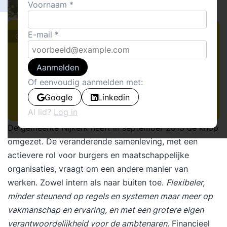
13
Voornaam
Walter van Hulst
3
E-mail
Cover stories · Cases
Aanmelden
Of eenvoudig aanmelden met:
Google
Linkedin
Al lid?
Log in
De gemeente Nijkerk heeft in september 2015 de knop
omgezet. De veranderende samenleving, met een
actievere rol voor burgers en maatschappelijke
organisaties, vraagt om een andere manier van
werken. Zowel intern als naar buiten toe.
Flexibeler,
minder steunend op regels en systemen maar meer op
vakmanschap en ervaring, en met een grotere eigen
verantwoordelijkheid voor de ambtenaren.
Financieel