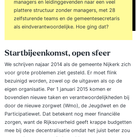
organisaties nieuwe manieren van werken. Met
managers en leidinggevenden naar een veel
nieuwe manieren van werken komen organisaties
plattere structuur zonder managers, met 28
makkelijker tot goede resultaten voor klanten.
zelfsturende teams en de gemeentesecretaris
Daarnaast zijn verfrissende werkwijzen vaak
als eindverantwoordelijke. Hoe ging dat?
motiverender voor medewerkers. Een groeiend
aantal organisaties gaat om deze reden in
zelfsturende of zelforganiserende teams werken.
Startbijeenkomst, open sfeer
Wanneer je zelforganisatie of zelfsturing goed
We schrijven najaar 2014 als de gemeente Nijkerk zich
toepast leidt dit tot beter en sneller resultaat. En
voor grote problemen ziet gesteld. Er moet flink
bovendien leveren blijere medewerkers dat
bezuinigd worden, zowel op de uitgaven als op de
betere resultaat. Resultaten na de tweedaagse
eigen organisatie. Per 1 januari 2015 komen er
Zelforganisatie & Zelfsturing Training Na twee
bovendien nieuwe taken en verantwoordelijkheden bij
dagen in de Zelforganisatie & Zelfsturing
door de nieuwe zorgwet (Wmo), de Jeugdwet en de
Training... Voel je je zeker om aan de slag te gaan
Participatiewet. Dat betekent nog meer financiële
met zelforganisatie en zelfsturing; Weet je welke
zorgen, want de Rijksoverheid geeft krappe budgetten
vorm van organiseren het beste bij jouw
mee bij deze decentralisatie omdat het juist beter zou
organisatie past; Heb je de voordelen van