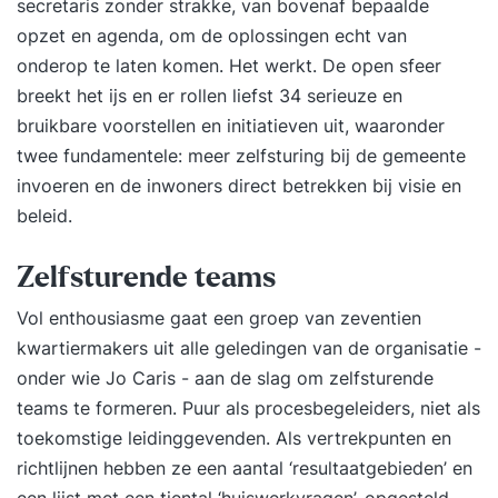
secretaris zonder strakke, van bovenaf bepaalde
zelfsturing bij aan de hedendaagse uitdagingen
opzet en agenda, om de oplossingen echt van
waar individuen en organisaties voor staan? De
onderop te laten komen. Het werkt. De open sfeer
termen zelforganisatie en zelfsturing worden
breekt het ijs en er rollen liefst 34 serieuze en
vaak door elkaar gebruikt. In de opleiding leer je
bruikbare voorstellen en initiatieven uit, waaronder
de belangrijkste verschillen en
twee fundamentele: meer zelfsturing bij de gemeente
toepassingsmogelijkheden. Zelforganisatie en
invoeren en de inwoners direct betrekken bij visie en
zelfsturing slaagt alleen door de onderliggende
beleid.
waarden te begrijpen en voorbeeldgedrag te
vertonen. Dagelijkse gebruiken die horen bij
Zelfsturende teams
zelforganisatie en zelfsturing:
Vol enthousiasme gaat een groep van zeventien
Teamvolwassenheid is een belangrijke indicator
kwartiermakers uit alle geledingen van de organisatie -
voor het slagen van zelforganisatie en
onder wie Jo Caris - aan de slag om zelfsturende
zelfsturing. Vertrouwen is de basis voor een
teams te formeren. Puur als procesbegeleiders, niet als
goede samenwerking. Je leert hoe teams zich
toekomstige leidinggevenden. Als vertrekpunten en
ontwikkelen en welke effectieve interventies je
richtlijnen hebben ze een aantal ‘resultaatgebieden’ en
kunt doen bij het vergroten van vertrouwen,