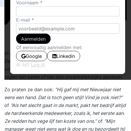
Voornaam
E-mail
Aanmelden
Of eenvoudig aanmelden met:
In mijn praktijk kom ik vaak onmachtige mensen tegen.
Google
Linkedin
De situaties waarin zij verkeren, lijken onoplosbaar
Al lid?
Log in
omdat hun collega, hun manager of het hele bedrijf zich
tegen hen keren of hen iets onverkwikkelijks aandoen.
Zo praten ze dan ook:
“Hij gaf mij met Nieuwjaar niet
eens een hand. Dat is toch geen stijl! Vind je ook niet?”
of
“Als het slecht gaat in de markt, pakt het bedrijf altijd
de hardwerkende medewerker, zoals ik, het eerste aan.
Ze redden hun vege lijf ten koste van ons.”
of
“Mijn
manager weet niet eens wat ik doe en nu beoordeelt hij