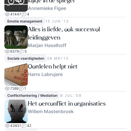
kijkje in de spiegel
Annemieke Figee
41447
4
Emotie management
15 JUN.‘13
Alles is liefde, ook succesvol
leidinggeven
Marjan Haselhoff
6379
5
Sociale vaardigheden
26 MEI‘13
Oordelen helpt niet
Harro Labrujere
7269
1
Conflicthantering / Mediation
8 JUL.‘08
Het oerconflict in organisaties
Willem Mastenbroek
43831
42