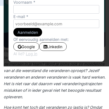
Voornaam
E-mail
Aanmelden
Of eenvoudig aanmelden met:
Google
Linkedin
Heb je wel eens het idee dat veranderen ongelofelijk
Al lid?
Log in
lastig is? Niet alleen je eigen gedrag, maar ook dat van
de mensen in je team? Word je soms ook zo moedeloos
van al die weerstand die veranderen oproept? Jezelf
veranderen en anderen veranderen is vaak hard werken.
Het is niet raar dat daarom veel veranderingstrajecten
mislukken of in ieder geval niet het beoogde resultaat
opleveren.
Hoe komt het toch dat veranderen zo lastig is? Omdat