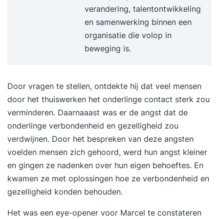
verandering, talentontwikkeling
GRAS trainingsmaterialen als werkopdrachten,
en samenwerking binnen een
PPT’s, hand-outs via website en/of fysiek
organisatie die volop in
(telefonisch) overleg over bijstellen van
beweging is.
programma planning en organisatie trainer
voorbereiding evaluatierapport BTW over acteurs
(6%) reiskosten trainers en acteurs (€ 0,35/km)
Door vragen te stellen, ontdekte hij dat veel mensen
Kosten zijn exclusief trainingsaccommodatie
door het thuiswerken het onderlinge contact sterk zou
(eigen accommodatie) beamer (n.v.t.) koffie /
verminderen. Daarnaaast was er de angst dat de
thee en lunch tijdens trainingen GRAS training en
onderlinge verbondenheid en gezelligheid zou
coaching is als opleidingsbureau ingeschreven in
verdwijnen. Door het bespreken van deze angsten
het CRKBO register. Wij bieden training en
voelden mensen zich gehoord, werd hun angst kleiner
opleiding daarom BTW vrij aan.
en gingen ze nadenken over hun eigen behoeftes. En
kwamen ze met oplossingen hoe ze verbondenheid en
gezelligheid konden behouden.
Het was een eye-opener voor Marcel te constateren