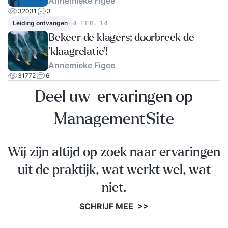
Annemieke Figee
32031
3
Leiding ontvangen
4 FEB.‘14
Bekeer de klagers: doorbreek de
'klaagrelatie'!
Annemieke Figee
31772
6
Deel uw ervaringen op
ManagementSite
Wij zijn altijd op zoek naar ervaringen
uit de praktijk, wat werkt wel, wat
niet.
SCHRIJF MEE >>