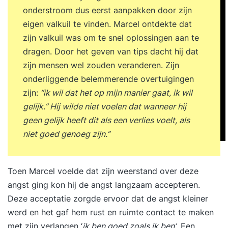
gedrag van de ander te beïnvloeden; de spanning
onderstroom dus eerst aanpakken door zijn
in het contact laten afnemen kan agressie
eigen valkuil te vinden. Marcel ontdekte dat
voorkomen reduceren of begrenzen in
zijn valkuil was om te snel oplossingen aan te
teamverband emotioneel en agressief gedrag
dragen. Door het geven van tips dacht hij dat
bespreekbaar maken. De deelnemer voelt zich na
zijn mensen wel zouden veranderen. Zijn
de training beter opgewassen tegen ronduit
onderliggende belemmerende overtuigingen
lastige situaties. En gaat met een aantal
zijn:
“ik wil dat het op mijn manier gaat, ik wil
praktische tools terug naar de praktijksituatie,
gelijk.” Hij wilde niet voelen dat wanneer hij
om deze verder uit te proberen en eigen te
geen gelijk heeft dit als een verlies voelt, als
maken. Opbouw en werkwijze Deelnemers
niet goed genoeg zijn.”
vullen voor aanvang een intakeformulier in,
waardoor zij zichzelf al voorbereiden op wat ze
willen leren, oefenen en eigen willen maken. Het
Toen Marcel voelde dat zijn weerstand over deze
blijkt dat de deelnemers die de intake van te
angst ging kon hij de angst langzaam accepteren.
voren al invullen gefocust aan de training
Deze acceptatie zorgde ervoor dat de angst kleiner
beginnen en daardoor veel uit de training halen.
werd en het gaf hem rust en ruimte contact te maken
De trainers en acteurs gebruiken de informatie uit
met zijn verlangen ‘
ik ben goed zoals ik ben’
. Een