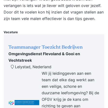
de ingevulde formulieren om de training optimaal
verlangen is iets wat je liever wilt geloven over jezelf.
aan te laten sluiten op de groep deelnemers.
Door dit te voelen kon hij inzien dat vragen stellen aan
Teamsamenwerking De training is geschikt als
zijn team vele malen effectiever is dan tips geven.
open inschrijving binnen uw organisatie. Wanneer
een heel team deel neemt aan de training levert
Vacature
dat extra winst op. Er wordt dan een krachtige
impuls gegeven aan het beter leren kennen van
Teammanager Toezicht Bedrijven
en het in gesprek blijven met elkaar over lastige
Omgevingsdienst Flevoland & Gooi en
situaties die zich tijdens het werk voordoen.
Vechtstreek
Blijvend leren van en met elkaar maken dat de
Lelystad, Nederland
effecten van de training beter in de praktijk
Wil jij leidinggeven aan een
doorwerken. Zakelijk De training wordt in
team dat elke dag werkt aan
company gegeven en kost totaal € 2200,-. Bij de
een veilige, schone en
prijs van € 183,-/persoon is uitgegaan van een
duurzame leefomgeving? Bij de
minimaal aantal deelnemers van 12. Kosten zijn
OFGV krijg je de kans om
inclusief gebruik maken van de
richting te geven aan
leerpleinomgeving en testen via website van