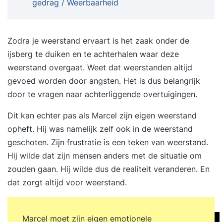
gedrag / Weerbaarheid
reacties eigen reacties op stress General
Adaption Systeem spanningsbewustzijn en
spanningscontrole vechten en vluchten of
Zodra je weerstand ervaart is het zaak onder de
professioneel handelen bewaren van overzicht en
ijsberg te duiken en te achterhalen waar deze
herkennen van gedrag van de ander, wat is
weerstand overgaat. Weet dat weerstanden altijd
emotie, wat is agressie, A-, B-, C- en D gedrag
gevoed worden door angsten. Het is dus belangrijk
beïnvloeden van gedrag van de ander waardoor
door te vragen naar achterliggende overtuigingen.
spanning in het contact afneemt; meeveren en
Dit kan echter pas als Marcel zijn eigen weerstand
grenzen aangeven intercollegiale
opheft. Hij was namelijk zelf ook in de weerstand
ondersteuning tijdens en na een incident
geschoten. Zijn frustratie is een teken van weerstand.
huisregels en protocol Niveau: op aanvraag
Hij wilde dat zijn mensen anders met de situatie om
MBO/HBO Doelstelling/resultaat; Deelnemer is
zouden gaan. Hij wilde dus de realiteit veranderen. En
zich bewust van eigen spanning en weet deze zo
dat zorgt altijd voor weerstand.
te beinvloeden dat helder nadenken mogelijk
blijft weet overzicht te houden en het gedrag van
de ander te herkennen kan tools inzetten om het
Marcel moet zijn eigen emotionele