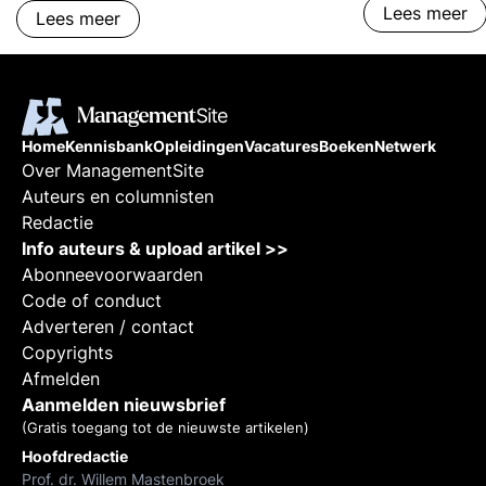
Lees meer
Lees meer
gevoels-huish
leidinggeven.
Home
Kennisbank
Opleidingen
Vacatures
Boeken
Netwerk
Over ManagementSite
Auteurs en columnisten
Redactie
Info auteurs & upload artikel >>
Abonneevoorwaarden
Code of conduct
Adverteren / contact
Copyrights
Afmelden
Aanmelden nieuwsbrief
(Gratis toegang tot de nieuwste artikelen)
Hoofdredactie
Prof. dr. Willem Mastenbroek