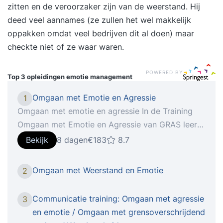
zitten en de veroorzaker zijn van de weerstand. Hij
deed veel aannames (ze zullen het wel makkelijk
oppakken omdat veel bedrijven dit al doen) maar
checkte niet of ze waar waren.
POWERED BY
Top 3 opleidingen
emotie management
Omgaan met Emotie en Agressie
1
Omgaan met emotie en agressie In de Training
Omgaan met Emotie en Agressie van GRAS leert
de deelnemer om te gaan met situaties waar
Bekijk
8 dagen
€183
8.7
emoties hoog oplopen en over kunnen gaan in
agressief gedrag van de klant. De deelnemer
Omgaan met Weerstand en Emotie
2
leert om te gaan met de eigen spanning en
emoties en leert vervolgens verschillende vormen
Communicatie training: Omgaan met agressie
3
van agressief gedrag bij de klant te herkennen en
en emotie / Omgaan met grensoverschrijdend
te reduceren of om te buigen. Inhoud: stress en