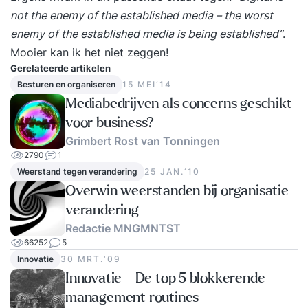
not the enemy of the established media – the worst
enemy of the established media is being established”
.
Mooier kan ik het niet zeggen!
Gerelateerde artikelen
Besturen en organiseren
15 MEI‘14
Mediabedrijven als concerns geschikt
voor business?
Grimbert Rost van Tonningen
2790
1
Weerstand tegen verandering
25 JAN.‘10
Overwin weerstanden bij organisatie
verandering
Redactie MNGMNTST
66252
5
Innovatie
30 MRT.‘09
Innovatie - De top 5 blokkerende
management routines