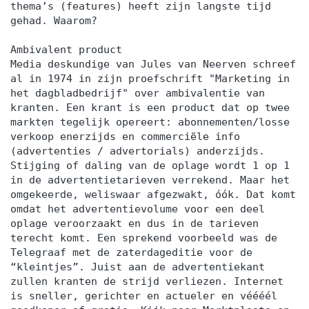
thema’s (features) heeft zijn langste tijd
gehad. Waarom?
Ambivalent product
Media deskundige van Jules van Neerven schreef
al in 1974 in zijn proefschrift "Marketing in
het dagbladbedrijf" over ambivalentie van
kranten. Een krant is een product dat op twee
markten tegelijk opereert: abonnementen/losse
verkoop enerzijds en commerciële info
(advertenties / advertorials) anderzijds.
Stijging of daling van de oplage wordt 1 op 1
in de advertentietarieven verrekend. Maar het
omgekeerde, weliswaar afgezwakt, óók. Dat komt
omdat het advertentievolume voor een deel
oplage veroorzaakt en dus in de tarieven
terecht komt. Een sprekend voorbeeld was de
Telegraaf met de zaterdageditie voor de
“kleintjes”. Juist aan de advertentiekant
zullen kranten de strijd verliezen. Internet
is sneller, gerichter en actueler en véééél