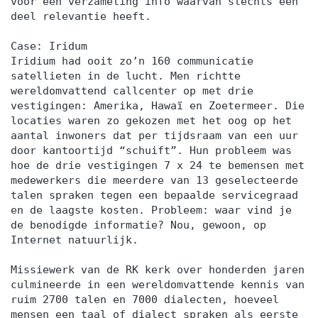
voor een verzameling info waarvan slechts een
deel relevantie heeft.
Case: Iridum
Iridium had ooit zo’n 160 communicatie
satellieten in de lucht. Men richtte
wereldomvattend callcenter op met drie
vestigingen: Amerika, Hawaï en Zoetermeer. Die
locaties waren zo gekozen met het oog op het
aantal inwoners dat per tijdsraam van een uur
door kantoortijd “schuift”. Hun probleem was
hoe de drie vestigingen 7 x 24 te bemensen met
medewerkers die meerdere van 13 geselecteerde
talen spraken tegen een bepaalde servicegraad
en de laagste kosten. Probleem: waar vind je
de benodigde informatie? Nou, gewoon, op
Internet natuurlijk.
Missiewerk van de RK kerk over honderden jaren
culmineerde in een wereldomvattende kennis van
ruim 2700 talen en 7000 dialecten, hoeveel
mensen een taal of dialect spraken als eerste