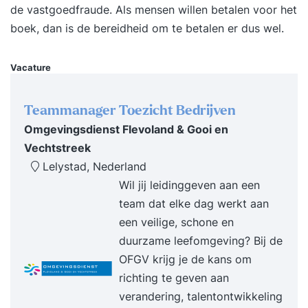
klant * Officieel het Scrum.org of IIABC.org
de vastgoedfraude. Als mensen willen betalen voor het
certificaat halen Waarom Agile Scrum Group? *
boek, dan is de bereidheid om te betalen er dus wel.
Voor IT & non-IT teams * Onze trainers zijn ook
coaches in de praktijk * We maken theorie
Vacature
praktisch * We werken in kleine groepen
Programma * Scrum theorie leren in interactieve
Teammanager Toezicht Bedrijven
werkvormen (rollen / meetings / artifacten) *
Omgevingsdienst Flevoland & Gooi en
Scrum ervaren in een uitgebreide simulatie * De
Vechtstreek
rol van de Scrum Master uitdiepen (coachen /
Lelystad, Nederland
faciliteren / opleiden / impediments)
Wil jij leidinggeven aan een
Kwaliteitsgarantie * Meer dan 10.000 deelnemers
team dat elke dag werkt aan
getraind * 1.000 recensies met een 8.6 gemiddeld
een veilige, schone en
op Springest * Niet goed geld terug Enthousiast?
duurzame leefomgeving? Bij de
Schrijf je in, download de brochure of neem
OFGV krijg je de kans om
contact met ons op!
richting te geven aan
verandering, talentontwikkeling