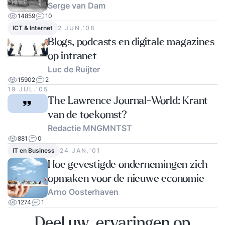
Serge van Dam
14859
10
ICT & Internet
2 JUN.‘08
Blogs, podcasts en digitale magazines
op intranet
Luc de Ruijter
15902
2
19 JUL.‘05
The Lawrence Journal-World: Krant
van de toekomst?
Redactie MNGMNTST
881
0
IT en Business
24 JAN.‘01
Hoe gevestigde ondernemingen zich
opmaken voor de nieuwe economie
Arno Oosterhaven
1274
1
Deel uw ervaringen op