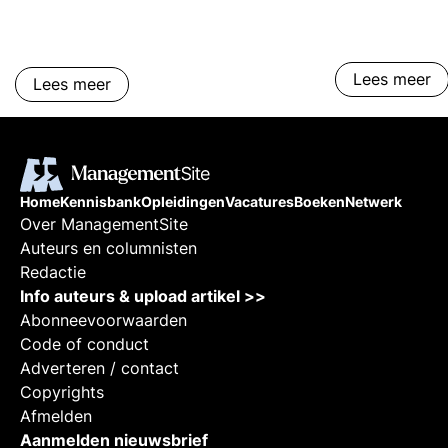
beheer, ICT ser
Tips voor cont
Lees meer
Lees meer
Home
Kennisbank
Opleidingen
Vacatures
Boeken
Netwerk
Over ManagementSite
Auteurs en columnisten
Redactie
Info auteurs & upload artikel >>
Abonneevoorwaarden
Code of conduct
Adverteren / contact
Copyrights
Afmelden
Aanmelden nieuwsbrief