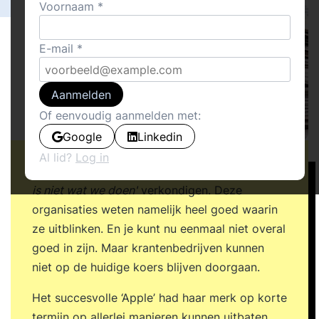
Voornaam
E-mail
Aanmelden
Of eenvoudig aanmelden met:
Google
Linkedin
Al lid?
Log in
Succesvolle organisaties hoor je heel vaak '
dat
is niet wat we doen'
verkondigen. Deze
organisaties weten namelijk heel goed waarin
ze uitblinken. En je kunt nu eenmaal niet overal
goed in zijn. Maar krantenbedrijven kunnen
niet op de huidige koers blijven doorgaan.
Het succesvolle ‘Apple’ had haar merk op korte
termijn op allerlei manieren kunnen uitbaten,