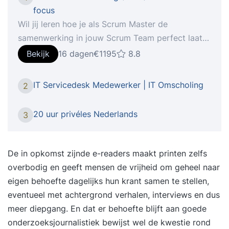
focus
Wil jij leren hoe je als Scrum Master de
samenwerking in jouw Scrum Team perfect laat
lopen? In deze 2-daagse gecertificeerde Scrum
Bekijk
16 dagen
€1195
8.8
Master training (PSMI) leer je alles wat je nodig
hebt. Wil jij leren hoe je als Scrum Master de
IT Servicedesk Medewerker | IT Omscholing
2
samenwerking in jouw team perfect laat lopen? In
deze 2-daagse gecertificeerde Scrum Master
20 uur privéles Nederlands
3
training (PSMI) leer je alles wat je nodig hebt.
Waarom deze training? * Van projecten niet halen
naar projecten afronden * Van miscommunicatie
De in opkomst zijnde e-readers maakt printen zelfs
naar elkaar verstaan * Van eindeloze meetings
overbodig en geeft mensen de vrijheid om geheel naar
naar efficiënte overleggen * Van onduidelijk wie
eigen behoefte dagelijks hun krant samen te stellen,
waar wanneer aan werkt naar transparantie * Van
eventueel met achtergrond verhalen, interviews en dus
voortdurende verstoringen naar focus * Van
meer diepgang. En dat er behoefte blijft aan goede
klanten op afstand naar co-creatie met jouw
onderzoeksjournalistiek bewijst wel de kwestie rond