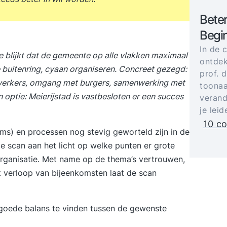
Bete
Begin
In de 
 blijkt dat de gemeente op alle vlakken maximaal
ontdek
de buitenring, cyaan organiseren. Concreet gezegd:
prof. 
ewerkers, omgang met burgers, samenwerking met
toonaa
 optie: Meierijstad is vastbesloten er een succes
verand
je lei
10 co
eams) en processen nog stevig geworteld zijn in de
e scan aan het licht op welke punten er grote
forganisatie. Met name op de thema’s vertrouwen,
t verloop van bijeenkomsten laat de scan
n goede balans te vinden tussen de gewenste