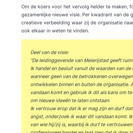
Om de koers voor het vervolg helder te maken, f
gezamenlijke nieuwe visie. Per kwadrant van de gr
creatieve verbeelding waar zij de organisatie naar
ook elkaar in weten te vinden.
Deel van de visie:
“De leidinggevende van Meierijstad geeft ruimte
Ik handel en besluit vanuit de waarden van de
wanneer geen van de betrokkenen overwegend 
ontwikkelen binnen en buiten de organisatie. Al
vandaan komt en gebruik ik dit als kans om te 
om nieuwe ideeën te laten ontstaan.
Ik vertrouw erop dat ik er mag zijn en durf da
angst, onderzoek ik waar dit vandaan komt. I
van wie hij/zij is, waarbij ik durf te vertrouwen
professioneel handel en laat zien dat ik daar st