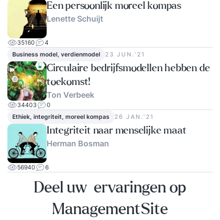
Een persoonlijk moreel kompas
Lenette Schuijt
35160
4
Business model, verdienmodel
23 JUN.‘21
Circulaire bedrijfsmodellen hebben de
toekomst!
Ton Verbeek
34403
0
Ethiek, integriteit, moreel kompas
26 JAN.‘21
Integriteit naar menselijke maat
Herman Bosman
56940
6
Deel uw ervaringen op
ManagementSite