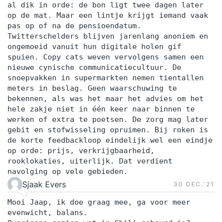
al dik in orde: de bon ligt twee dagen later
op de mat. Maar een lintje krijgt iemand vaak
pas op of na de pensioendatum.
Twitterschelders blijven jarenlang anoniem en
ongemoeid vanuit hun digitale holen gif
spuien. Copy cats weven vervolgens samen een
nieuwe cynische communicatiecultuur. De
snoepvakken in supermarkten nemen tientallen
meters in beslag. Geen waarschuwing te
bekennen, als was het maar het advies om het
hele zakje niet in één keer naar binnen te
werken of extra te poetsen. De zorg mag later
gebit en stofwisseling opruimen. Bij roken is
de korte feedbackloop eindelijk wel een eindje
op orde: prijs, verkrijgbaarheid,
rooklokaties, uiterlijk. Dat verdient
navolging op vele gebieden.
Sjaak Evers
30 DEC.‘21
Mooi Jaap, ik doe graag mee, ga voor meer
evenwicht, balans.