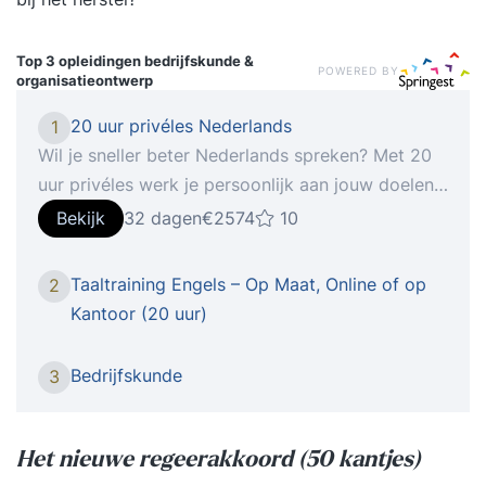
Top 3 opleidingen
bedrijfskunde &
POWERED BY
organisatieontwerp
20 uur privéles Nederlands
1
Wil je sneller beter Nederlands spreken? Met 20
uur privéles werk je persoonlijk aan jouw doelen.
Je oefent veel en krijgt directe feedback. Zo
Bekijk
32 dagen
€2574
10
merk je snel vooruitgang. Maak een duidelijke
stap vooruit in je Nederlands. Je werkt aan
Taaltraining Engels – Op Maat, Online of op
2
grammatica, woordenschat en spreekvaardigheid
Kantoor (20 uur)
en groeit naar meer zelfstandigheid.Met deze
lessen voer je langere en meer samenhangende
Bedrijfskunde
3
gesprekken; gebruik je grammatica correcter en
bewuster; begrijp je langere teksten en kun je ze
navertellen; ontwikkel je een bredere en actievere
Het nieuwe regeerakkoord (50 kantjes)
woordenschat.