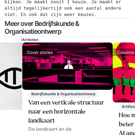
kijken. Je maakt nooit 1 keuze. Je maakt er
altijd tegelijkertijd ook een aantal andere
niet. En ook dat zijn weer keuzes.
Meer over Bedrijfskunde &
Organisatieontwerp
Artikelen
Cover stories
Columns
Bedrijfskunde & Organisatieontwerp
Van een verticale structuur
Artifici
naar een horizontale
Hoe m
landkaart
beter
De landkaart en de
AI ag