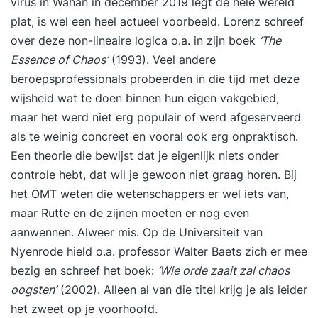
virus in Wahan in december 2019 legt de hele wereld
plat, is wel een heel actueel voorbeeld. Lorenz schreef
over deze non-lineaire logica o.a. in zijn boek
‘The
Essence of Chaos’
(1993). Veel andere
beroepsprofessionals probeerden in die tijd met deze
wijsheid wat te doen binnen hun eigen vakgebied,
maar het werd niet erg populair of werd afgeserveerd
als te weinig concreet en vooral ook erg onpraktisch.
Een theorie die bewijst dat je eigenlijk niets onder
controle hebt, dat wil je gewoon niet graag horen. Bij
het OMT weten die wetenschappers er wel iets van,
maar Rutte en de zijnen moeten er nog even
aanwennen. Alweer mis. Op de Universiteit van
Nyenrode hield o.a. professor Walter Baets zich er mee
bezig en schreef het boek:
‘Wie orde zaait zal chaos
oogsten’
(2002). Alleen al van die titel krijg je als leider
het zweet op je voorhoofd
.