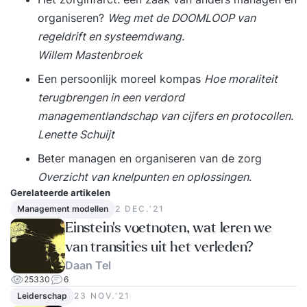
organiseren?
Weg met de DOOMLOOP van
regeldrift en systeemdwang.
Willem Mastenbroek
Een persoonlijk moreel kompas
Hoe moraliteit
terugbrengen in een verdord
managementlandschap van cijfers en protocollen.
Lenette Schuijt
Beter managen en organiseren van de zorg
Overzicht van knelpunten en oplossi
ng
en
.
Gerelateerde artikelen
Management modellen
2 DEC.‘21
Einstein's voetnoten, wat leren we
van transities uit het verleden?
Daan Tel
25330
6
Leiderschap
23 NOV.‘21