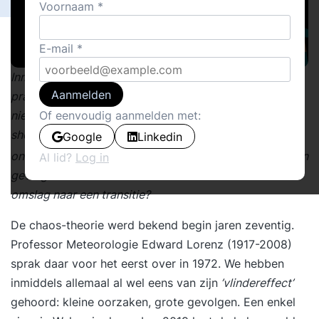
Voornaam
E-mail
Inmiddels zitten we met zijn allen wereldwijd in de
Aanmelden
praktijkcursus ‘Chaos & Complexiteitstheorie’. We leren
niet heel erg hard. We gaan gewoon massaal in België
Of eenvoudig aanmelden met:
shoppen en de oorzaak daarvan is dat we in NL
Google
Linkedin
e
ondertussen de 3
harde lockdown hebben. Oorzaak en
Al lid?
Log in
gevolg raken verdraaid. Chaos dus. Naderen we de
omslag naar een transitie?
De chaos-theorie werd bekend begin jaren zeventig.
Professor Meteorologie Edward Lorenz (1917-2008)
sprak daar voor het eerst over in 1972. We hebben
inmiddels allemaal al wel eens van zijn
’vlindereffect’
gehoord: kleine oorzaken, grote gevolgen. Een enkel