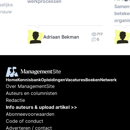
werkprocessen
elijke
Samenw
n nauw
beteke
organi
aan de
p over
717
Adriaan Bekman
cht,
0
n
, 'het
e
Home
Kennisbank
Opleidingen
Vacatures
Boeken
Netwerk
Over ManagementSite
Auteurs en columnisten
Redactie
Info auteurs & upload artikel >>
Abonneevoorwaarden
Code of conduct
Adverteren / contact