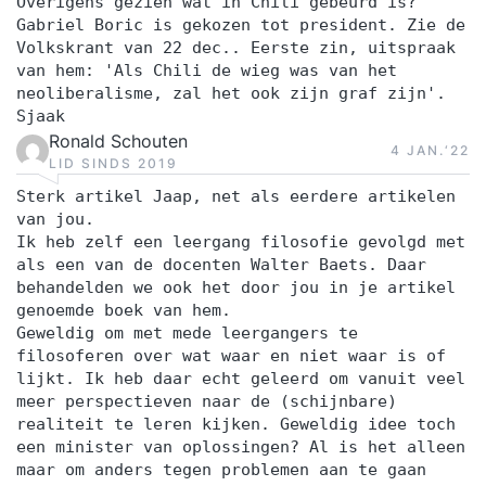
Overigens gezien wat in Chili gebeurd is?
Gabriel Boric is gekozen tot president. Zie de
Volkskrant van 22 dec.. Eerste zin, uitspraak
van hem: 'Als Chili de wieg was van het
neoliberalisme, zal het ook zijn graf zijn'.
Sjaak
Ronald Schouten
4 JAN.‘22
LID SINDS 2019
Sterk artikel Jaap, net als eerdere artikelen
van jou.
Ik heb zelf een leergang filosofie gevolgd met
als een van de docenten Walter Baets. Daar
behandelden we ook het door jou in je artikel
genoemde boek van hem.
Geweldig om met mede leergangers te
filosoferen over wat waar en niet waar is of
lijkt. Ik heb daar echt geleerd om vanuit veel
meer perspectieven naar de (schijnbare)
realiteit te leren kijken. Geweldig idee toch
een minister van oplossingen? Al is het alleen
maar om anders tegen problemen aan te gaan