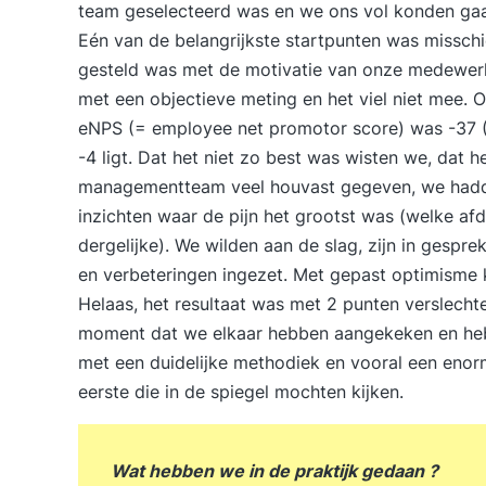
team geselecteerd was en we ons vol konden gaan
Eén van de belangrijkste startpunten was misschie
gesteld was met de motivatie van onze medewerk
met een objectieve meting en het viel niet mee.
eNPS (= employee net promotor score) was -37 (!
-4 ligt. Dat het niet zo best was wisten we, dat h
managementteam veel houvast gegeven, we hadden
inzichten waar de pijn het grootst was (welke afd
dergelijke). We wilden aan de slag, zijn in gesp
en verbeteringen ingezet. Met gepast optimisme 
Helaas, het resultaat was met 2 punten verslecht
moment dat we elkaar hebben aangekeken en hebb
met een duidelijke methodiek en vooral een eno
eerste die in de spiegel mochten kijken.
Wat hebben we in de praktijk gedaan ?