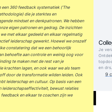
 een 360 feedback systematiek (‘The
thodologie) die je sterktes en
iggende mindset en denkpatronen. We hebben
 onze eigen patronen en gedrag. De inzichten
 we met elkaar gedeeld en elkaar regelmatig
ectief leiderschap gewerkt. Hoewel we onszelf
Coll
jke constatering dat we een behoorlijk
Je ver
an behoefte aan controle en weinig oog voor
Ontdek
binding te maken met de rest van je
topdoc
en drs
le krachten lagen, en ook waar we als team
9 c
f door de transformatie wilden leiden. Ook
bt leiderschap en cultuur. Op basis van een
 leiderschapseffectiviteit, bewust relaties
, feedback en elkaar te coachen zijn we