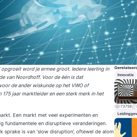
Gerelateerd
 opgroeit word je ermee groot. Iedere leerling in
Innovatie
ode van Noordhoff. Voor de één is dat
, voor de ander wiskunde op het VWO of
 175 jaar marktleider en een sterk merk in het
73759
Leidingge
markt. Een markt met veel experimenten en
inig fundamentele en disruptieve veranderingen.
jk sprake is van ‘slow disruption’, oftewel de alom