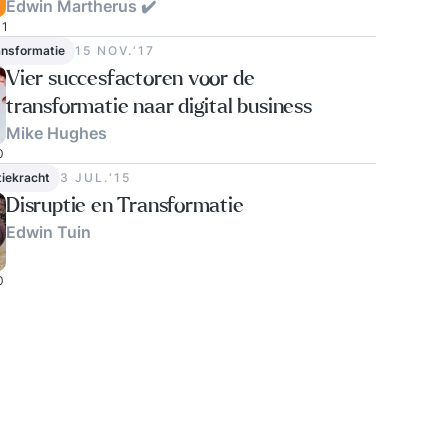
Edwin Martherus ✔️
1
ransformatie
15 NOV.‘17
Vier succesfactoren voor de
transformatie naar digital business
Mike Hughes
0
iekracht
3 JUL.‘15
Disruptie en Transformatie
Edwin Tuin
0