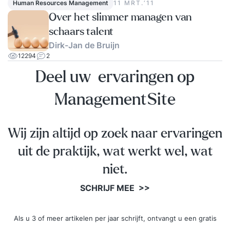
voorbeelden In deze praktische Basisopleiding
Human Resources Management
11 MRT.‘11
Personeelszaken worden de belangrijkste
Over het slimmer managen van
onderwerpen op het gebied van personeel en
schaars talent
organisatie behandeld. Hierbij wordt een
Dirk-Jan de Bruijn
duidelijke vertaalslag naar de eigen
12294
2
praktijksituatie gemaakt aan de hand van
Deel uw ervaringen op
aansprekende voorbeelden. Een veelheid aan
ManagementSite
praktische oefeningen en opdrachten levert je
waardevolle informatie om je functie met succes
te vervullen. Ook leer je veel van je
Wij zijn altijd op zoek naar ervaringen
medecursisten die werkzaam zijn bij andere
uit de praktijk, wat werkt wel, wat
organisaties. De opleiding wordt verzorgd door
een deskundige met brede ervaring op het
niet.
gebied van personeel en organisatie.
SCHRIJF MEE >>
Als u 3 of meer artikelen per jaar schrijft, ontvangt u een gratis