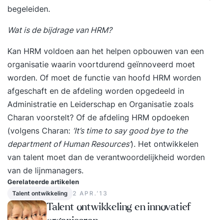
carrièreswitch zonder HR vooropleiding •
begeleiden.
Versterk je cv met een gedegen basisopleiding •
Wat is de bijdrage van HRM?
Begeleiding door een deskundige met brede P&O
ervaring De Basisopleiding Personeelszaken is
Kan HRM voldoen aan het helpen opbouwen van een
geschikt voor diegenen die kennis willen maken
organisatie waarin voortdurend geïnnoveerd moet
met alle facetten op het gebied van personeel en
worden. Of moet de functie van hoofd HRM worden
organisatie. Je bent reeds werkzaam binnen dit
afgeschaft en de afdeling worden opgedeeld in
vakgebied, voert deeltaken uit of je wil in de
Administratie en Leiderschap en Organisatie zoals
toekomst een personeelsfunctie vervullen. - Je
Charan voorstelt? Of de afdeling HRM opdoeken
brengt je kennis van en inzicht in
(volgens Charan:
’It’s time to say good bye to the
personeelszaken naar een hoger niveau - Je leert
department of Human Resources’
). Het ontwikkelen
alle essentiële onderdelen van personeel en
van talent moet dan de verantwoordelijkheid worden
organisatie - Je begrijpt de positie en functie van
van de lijnmanagers.
de P&O-afdeling binnen de organisatie - Je leert
Gerelateerde artikelen
de verschillende personeelsinstrumenten kennen
Talent ontwikkeling
2 APR.‘13
en toepassen - Je heb inzicht in je rol in relatie
Talent ontwikkeling en innovatief
tot de overige organisatiedisciplines zoals