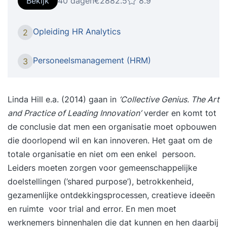
Bekijk
40 dagen
€2882.5
8.9
verder ontwikkelt in je carrière. Het succes van
organisaties wordt bepaald door de mensen die
Opleiding HR Analytics
2
er werken. Daar speelt de afdeling HRM,
Personeelszaken of P&O een cruciale rol in. Naast
Personeelsmanagement (HRM)
3
administratieve processen houdt deze afdeling
zich bezig met het werven, ontwikkelen en
begeleiden van medewerkers. Wil je de daarvoor
Linda Hill e.a. (2014) gaan in
’Collective Genius. The Art
benodigde basiskennis opdoen en de praktische
and Practice of Leading Innovation’
verder en komt tot
en uitvoerende werkzaamheden die hierbij komen
de conclusie dat men een organisatie moet opbouwen
kijken je eigen maken? In deze praktijkgerichte
die doorlopend wil en kan innoveren. Het gaat om de
opleiding leer je over de belangrijkste facetten
totale organisatie en niet om een enkel persoon.
van personeelszaken. Door de vele oefeningen,
Leiders moeten zorgen voor gemeenschappelijke
de ruimte voor discussie en de terugkoppeling
doelstellingen (’shared purpose’), betrokkenheid,
naar jouw eigen werkomgeving kom je steviger in
gezamenlijke ontdekkingsprocessen, creatieve ideeën
je schoenen te staan en ontwikkel je je verder in
en ruimte voor trial and error. En men moet
je carrière. Unieke resultaten • Maak een
werknemers binnenhalen die dat kunnen en hen daarbij