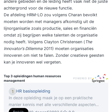
andere gebieden en de leiding heeft vaak niet de juiste
achtergrond voor de nieuwe functie.
De afdeling HRM-LO zou volgens Charan bevolkt
moeten worden met managers afkomstig uit de
lijnorganisatie zoals productie, sales en financiën
omdat zij begrijpen welke talenten de organisatie
nodig heeft. Volgens Clayton Christensen (
The
Innovator’s Dillemma
2011) moeten organisaties
innoveren om niet te falen. Zonder creatieve geesten
kan je innoveren wel vergeten.
Top 3 opleidingen
human resources
POWERED BY
management
HR basisopleiding
1
In deze opleiding maak je op een praktische
manier kennis met alle verschillende aspecten
van personeel en organisatie, waardoor je je