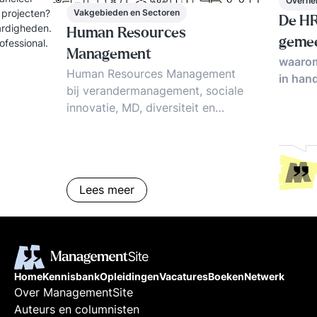
Overhe
Vakgebieden en Sectoren
 projecten?
De HR
ardigheden.
Human Resources
geme
ofessional.
Management
waaro
Human Resources Management
in han
bij verandermanagement, sociale
innovatie, MD, diversiteit en
duurzaamheid. Strategisch HRM,
definitie, betekenis, voorbeelden.
Lees meer
Home
Kennisbank
Opleidingen
Vacatures
Boeken
Netwerk
Over ManagementSite
Auteurs en columnisten