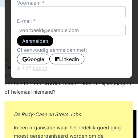
Voornaam
E-mail
Aanmelden
Of eenvoudig aanmelden met:
Google
Linkedin
Talentontwikkeling en innoveren: wie ontdekt de
Al lid?
Log in
creatieve geesten in uw organisatie? Wie zorgt ervoor
dat hun talenten worden benut? HRM, de lijnmanagers
of helemaal niemand?
De Rudy-Case en Steve Jobs
In een organisatie waar het redelijk goed ging
moest gereorganiseerd worden om de