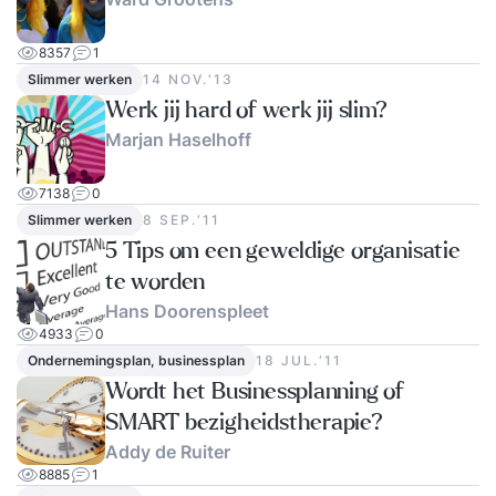
een Linux gebaseerde infrastructuur is een pré.
Onderwerpen : - Netwerktheorie: de TCP/IP
8357
1
stack, protocollen en opbouw - Linux
Slimmer werken
14 NOV.‘13
netwerkconfiguratie - Tools voor het testen van
Werk jij hard of werk jij slim?
het netwerk en netwerkservices - Packet capture
Marjan Haselhoff
met `tcpdump` en analyse met Wireshark -
Firewall - Logfiles
7138
0
Slimmer werken
8 SEP.‘11
5 Tips om een geweldige organisatie
te worden
Hans Doorenspleet
4933
0
Ondernemingsplan, businessplan
18 JUL.‘11
Wordt het Businessplanning of
SMART bezigheidstherapie?
Addy de Ruiter
8885
1