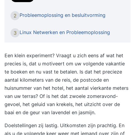
netwerkverkeer. Netwerkverbindingen worden in
tijden van virtualisatie, containers, cloud en
Probleemoplossing en besluitvorming
2
Internet of Things niet bepaald eenvoudiger. En
wat doe je wanneer het netwerk niet werkt zoals
Linux Netwerken en Probleemoplossing
3
verwacht? Tijd om te onderzoeken waar het
netwerkverkeer naartoe wil, waar het
daadwerkelijk heen gaat, of waar het tegenaan
Een klein experiment? Vraagt u zich eens af wat het
loopt. In deze cursus bespreken we hoe een IP-
precies is, dat u motiveert om uw volgende vakantie
netwerk in elkaar zit, hoe applicaties verbinding
te boeken en nu vast te betalen. Is dat het precieze
maken en hoe je op Linux de configuratie en
aantal kilometers van de reis, de postcode en
diagnose uitvoert. We gaan problemen met het
huisnummer van het hotel, het aantal vierkante meters
opzetten van verbindingen hands-on aanpakken
van uw terras? Of is het dat zwoele zomeravond-
door systematisch de route van het
gevoel, het geluid van krekels, het uitzicht over de
netwerkverkeer te volgen. Je leert
baai en de geur van lavendel en jasmijn.
netwerkverkeer op te vangen, te filteren en te
Doelstellingen zij lastig. Uitkomsten zijn prachtig. En
analyseren waar het vandaan komt en waar het
als u de volgende keer weer met iemand over zijn of
naartoe gaat. Dit verkeer kun je vervolgens