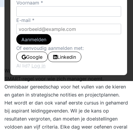
Voornaam
E-mail
Aanmelden
Of eenvoudig aanmelden met:
Google
Linkedin
Al lid?
Log in
Wat de siliconenspuit is voor de loodgieter, is de
SMART-regel voor wie zich manager noemt.
Onmisbaar gereedschap voor het vullen van de kieren
en gaten in strategische notities en projectplannen.
Het wordt er dan ook vanaf eerste cursus in gehamerd
bij aspirant leidinggevenden. Wil je de kans op
resultaten vergroten, dan moeten je doelstellingen
voldoen aan vijf criteria. Elke dag weer oefenen overal