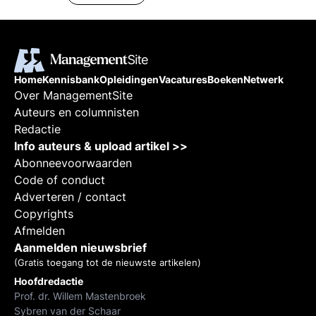
zijn de trends en welke nieuwe
modellen ontstaan er.
Home
Kennisbank
Opleidingen
Vacatures
Boeken
Netwerk
Over ManagementSite
Auteurs en columnisten
Redactie
Info auteurs & upload artikel >>
Abonneevoorwaarden
Code of conduct
Adverteren / contact
Copyrights
Afmelden
Aanmelden nieuwsbrief
(Gratis toegang tot de nieuwste artikelen)
Hoofdredactie
Prof. dr. Willem Mastenbroek
Sybren van der Schaar