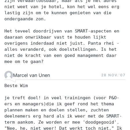
zijn verwaarloosbaar, maar als je het adres
niet weet van je hotel, kon het wel eens erg
lastig zijn om te kunnen genieten van die
ondergaande zon.
Het teveel doordrijven van SMART-aspecten en
daaraan onwrikbaar vast te houden lijkt
overigens inderdaad niet juist. Panta rhei -
alles veranderd, ook doelstellingen. Is het
niet de kracht van een goed management daar
mee om te gaan?
Marcel van Unen
28 NOV.‘07
Beste Wim
je treft doel! in veel trainingen (voor P&O-
ers en managers)die ik geef rond het thema
plannen maken en doelen stellen, zuchten
deelnemers erg hard als ik weer met de SMART-
term aankom. Ze worden er mee 'doodgegooid'.
"Nee, he, niet weer! Dat werkt toch niet." Ik