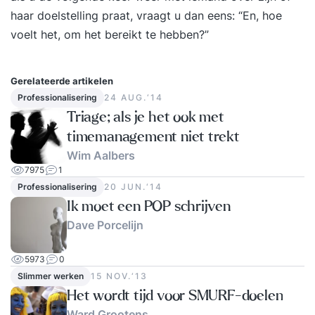
haar doelstelling praat, vraagt u dan eens: “En, hoe
opslaan in een capture-bestand om later met
voelt het, om het bereikt te hebben?”
gespecialiseerde tools te analyseren. Zo krijg je
dieper inzicht in wat er precies in een
netwerkdatapakket gebeurt en wat er onderweg
Gerelateerde artikelen
mis kan gaan. Doel : Na deze cursus: #Is je kennis
Professionalisering
24 AUG.‘14
van IP-netwerken en Linux-netwerkconfiguratie
Triage; als je het ook met
opgefrist. #Heb je ervaring opgedaan met
timemanagement niet trekt
veelgebruikte tools om netwerkproblemen
Wim Aalbers
inzichtelijk te maken. #Ben je in staat om
7975
1
netwerkproblemen gericht en systematisch op te
Professionalisering
20 JUN.‘14
lossen. Doelgroep : DevOps engineers,
Ik moet een POP schrijven
netwerkbeheerders en systeembeheerders die
Dave Porcelijn
gericht netwerkproblemen willen analyseren en
5973
0
oplossen in/met hun Linux-gebaseerde
Slimmer werken
15 NOV.‘13
infrastructuur. Voorkennis : Linux Infrastructure of
Het wordt tijd voor SMURF-doelen
vergelijkbare kennis is vereist. Werkervaring met
Ward Grootens