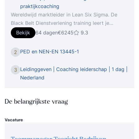
praktijkcoaching
Wereldwijd marktleider in Lean Six Sigma. De
Black Belt Dienstverlening training leert je
complexe processen verbeteren met persoonlijke
Bekijk
64 dagen
€6245
9.3
begeleiding en praktijkgerichte, ISO-
gecertificeerde aanpak. De Black Belt
PED en NEN-EN 13445-1
2
Dienstverlening training is er voor professionals
die processen willen verbeteren binnen sectoren
Leidinggeven | Coaching leiderschap | 1 dag |
3
zoals de zorg, overheid, financiële of zakelijke
Nederland
dienstverlening. Tijdens de training voer je een
verbeterproject uit binnen je eigen organisatie.
Met behulp van de DMAIC-structuur (Define,
De belangrijkste vraag
Measure, Analyze, Improve, Control) leer je
complexe vraagstukken gestructureerd en data-
Vacature
gedreven aanpakken. Onze opleiding voldoet
aan de internationale ISO18404 en ISO13053