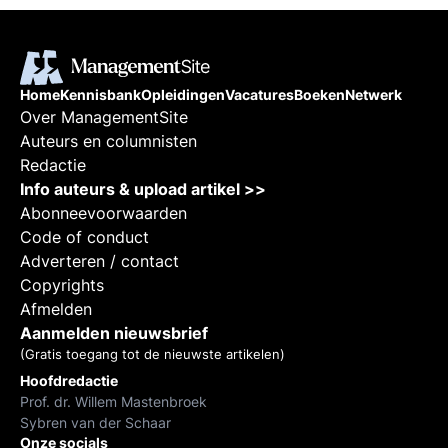
Home
Kennisbank
Opleidingen
Vacatures
Boeken
Netwerk
Over ManagementSite
Auteurs en columnisten
Redactie
Info auteurs & upload artikel >>
Abonneevoorwaarden
Code of conduct
Adverteren / contact
Copyrights
Afmelden
Aanmelden nieuwsbrief
(Gratis toegang tot de nieuwste artikelen)
Hoofdredactie
Prof. dr. Willem Mastenbroek
Sybren van der Schaar
Onze socials