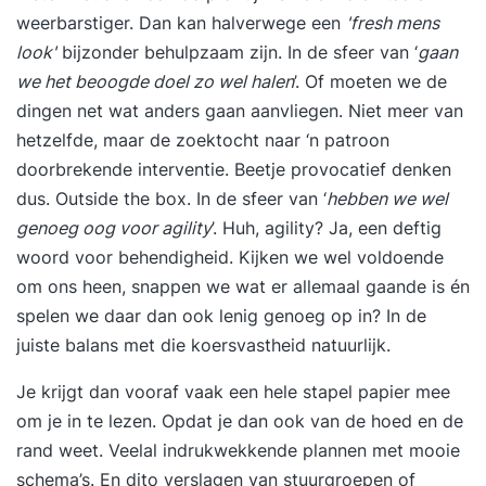
weerbarstiger. Dan kan halverwege een
'fresh mens
look'
bijzonder behulpzaam zijn. In de sfeer van ‘
gaan
we het beoogde doel zo wel halen
’. Of moeten we de
dingen net wat anders gaan aanvliegen. Niet meer van
hetzelfde, maar de zoektocht naar ‘n patroon
doorbrekende interventie. Beetje provocatief denken
dus. Outside the box. In de sfeer van ‘
hebben we wel
genoeg oog voor agility
’. Huh, agility? Ja, een deftig
woord voor behendigheid. Kijken we wel voldoende
om ons heen, snappen we wat er allemaal gaande is én
spelen we daar dan ook lenig genoeg op in? In de
juiste balans met die koersvastheid natuurlijk.
Je krijgt dan vooraf vaak een hele stapel papier mee
om je in te lezen. Opdat je dan ook van de hoed en de
rand weet. Veelal indrukwekkende plannen met mooie
schema’s. En dito verslagen van stuurgroepen of