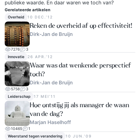
publieke waarde. En daar waren we toch van?
Gerelateerde artikelen
Overheid
10 DEC.‘12
Reken de overheid af op effectiviteit!
Dirk-Jan de Bruijn
7276
3
Innovatie
26 APR.‘12
Waar was dat wenkende perspectief
toch?
Dirk-Jan de Bruijn
5758
3
Leiderschap
17 MEI‘11
Hoe ontstijg jij als manager de waan
van de dag?
Marjan Haselhoff
10465
1
Weerstand tegen verandering
10 JUN.‘09