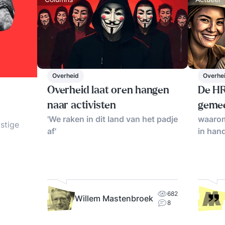
Overheid
Overhe
Overheid laat oren hangen
De HR
naar activisten
geme
'We raken in dit land van het padje
waaro
astige
af'
in han
nieuwe
t bij
 en
682
Willem Mastenbroek
8