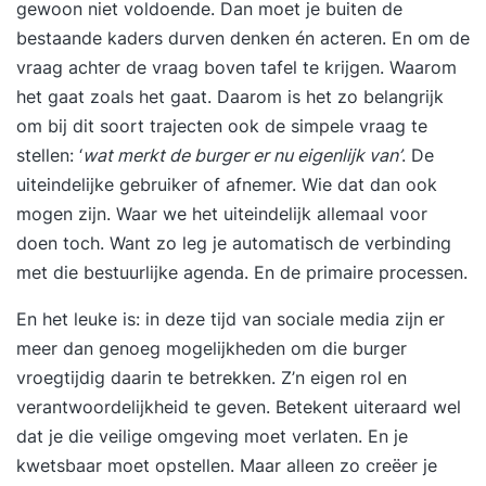
gewoon niet voldoende. Dan moet je buiten de
training van een zeer ervaren Master Black Belt
bestaande kaders durven denken én acteren. En om de
(64 uur) ✔ 2 digitale boeken (Lean- en Six Sigma
vraag achter de vraag boven tafel te krijgen. Waarom
in de praktijk) ✔ Oefenopdrachten ✔ 1
het gaat zoals het gaat. Daarom is het zo belangrijk
praktijksimulatie ✔ Peer-to-peer learning ✔ 35+
om bij dit soort trajecten ook de simpele vraag te
video’s met uitleg over Lean Six Sigma
stellen: ‘
wat merkt de burger er nu eigenlijk van’
. De
✔ Groepscoaching op je praktijkopdracht
uiteindelijke gebruiker of afnemer. Wie dat dan ook
✔ Theoriecertificering 10 uur individuele coaching
mogen zijn. Waar we het uiteindelijk allemaal voor
Inclusief examen en herexamen Internationaal
doen toch. Want zo leg je automatisch de verbinding
erkend en herkend Ga direct voor je Black Belt
met die bestuurlijke agenda. En de primaire processen.
certificaat - geen vooropleiding nodig ISO 18404
en 13053 gecertificeerd Inclusief Minitab licentie
En het leuke is: in deze tijd van sociale media zijn er
gedurende de training
meer dan genoeg mogelijkheden om die burger
vroegtijdig daarin te betrekken. Z’n eigen rol en
verantwoordelijkheid te geven. Betekent uiteraard wel
dat je die veilige omgeving moet verlaten. En je
kwetsbaar moet opstellen. Maar alleen zo creëer je