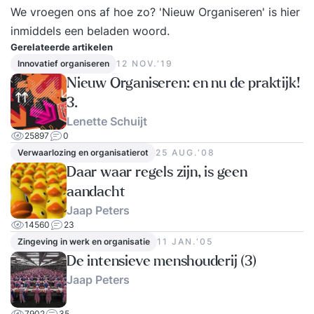
type organisatie
We vroegen ons af hoe zo? 'Nieuw Organiseren' is hier
• Kritieke succesfactoren en KPI’s formuleren
inmiddels een beladen woord.
Module 2: Marketing Management
Gerelateerde artikelen
• Strategisch marketingplan opstellen op basis
Innovatief organiseren
12 NOV.‘19
van SWOT • Klantwaarde vertalen naar een
Nieuw Organiseren: en nu de praktijk!
onderscheidende positionering
3.
• Marketingmix SMART vormgeven Module 3:
Lenette Schuijt
Financieel Management
25897
0
• Financiële overzichten interpreteren en bespre
Verwaarlozing en organisatierot
25 AUG.‘08
ken
Daar waar regels zijn, is geen
• Businesscases analyseren en investeringskeuz
aandacht
es maken • Bijdragen aan begrotingsprocessen
Jaap Peters
14560
23
en P&C-cyclus Module 4: Human Resource
Zingeving in werk en organisatie
11 JAN.‘05
Management • HR-beleid analyseren en
De intensieve menshouderij (3)
verbeteren richting strategische doelen • HR-
Jaap Peters
instrumenten verbinden met motivatie en
prestaties
7902
35