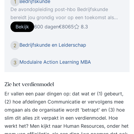
Bedrijfskunde
1
De avondopleiding post-hbo Bedrijfskunde
bereidt jou grondig voor op een toekomst als
manager of leidinggevende in verschillende
Bekijk
600 dagen
€8065
8.3
branches.]]> We leven in een tijd van
voortdurende verandering. Digitalisering,
Bedrijfskunde en Leiderschap
2
kunstmatige intelligentie en big data
transformeren organisaties in hoog tempo.
Modulaire Action Learning MBA
3
Tegelijkertijd vragen thema's als duurzaamheid,
maatschappelijke impact en personeelstekorten
om toekomstgericht handelen. Organisaties – van
Zie het verdienmodel
mkb tot overheid en zorg – hebben behoefte aan
Er vallen een paar dingen op: dat wat er (1) gebeurt,
professionals die strategisch kunnen denken,
(2) hoe afdelingen Communicatie er vervolgens mee
data gedreven beslissingen nemen en wendbaar
omgaan als de organisatie wordt 'betrapt' en (3) hoe
kunnen sturen. In de post-hbo opleiding
slim dit alles zit verpakt in een verdienmodel. Hoe
Bedrijfskunde ontwikkel jij je tot een breed
werkt het? Men kijkt naar Human Resources, onder het
inzetbare, toekomstgerichte professional. Je