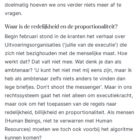
doelmatig hoeven we ons verder niets meer af te
HRM (beter) bijdraagt aan de strategische doelen
vragen.
van de organisatie?” Module 4: Financieel
Management (6 bijeenkomsten) Onderwerpen:
Waar is de redelijkheid en de proportionaliteit?
• Lezen van jaarrekeningen, kosten-
Begin februari stond in de kranten het verhaal over
batenanalyses en begroting • Businesscases
Uitvoeringsorganisaties ('jullie van de executie') die
en investeringsbeslissingen onderbouwen
zich niet bezighouden met de menselijke maat. Hoe
• Paper over financiële verbeteracties Als
werkt dat? Dat valt niet mee. Wat denk je dan als
afsluiting van de module Financieel Management
ambtenaar? 'U kunt het niet met mij eens zijn, maar ik
schrijf je een paper waarin je een business case
heb als ambtenaar zelfs niets anders te vinden dan
gaat behandelen met als doel om veranderingen
lege briefjes. Don't shoot the messenger'. Maar in ons
en/of verbeteracties in te zetten welke bijdragen
rechtssysteem gaat het niet alleen om executiekracht,
aan de organisatiedoelstellingen. Module 5:
maar ook om het toepassen van de regels naar
Persoonlijk Leiderschap (3 bijeenkomsten)
redelijkheid, billijkheid en proportionaliteit. Als mensen
Onderwerpen: • Inzicht in gedrag en
(Human Beings, niet te verwarren met Human
leiderschapsstijlen via Insights Discovery
Resources) moeten we toch ook voorbij het algoritme
• Teamdynamiek, communicatie en omgaan
kunnen komen?