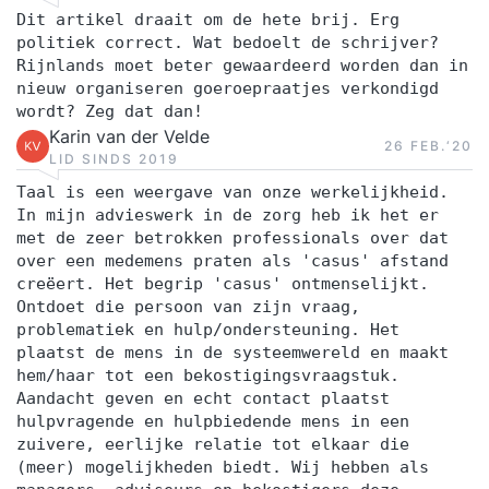
de stap maken van tactisch naar strategisch
Dit artikel draait om de hete brij. Erg
handelen, of ben je vakspecialist (bijv. HR,
politiek correct. Wat bedoelt de schrijver?
finance of marketing) en wil je organisatiebreed
Rijnlands moet beter gewaardeerd worden dan in
nieuw organiseren goeroepraatjes verkondigd
leren sturen? Dan is de post-hbo opleiding
wordt? Zeg dat dan!
Bedrijfskunde jouw stap richting leiderschap en
Karin van der Velde
26 FEB.‘20
strategische impact Toelatingseisen Om deel te
LID SINDS 2019
nemen aan de opleiding: • beschik je over een
Taal is een weergave van onze werkelijkheid.
hbo-diploma óf een gelijkwaardig niveau op
In mijn advieswerk in de zorg heb ik het er
met de zeer betrokken professionals over dat
basis van opleiding en relevante werkervaring
over een medemens praten als 'casus' afstand
Post-hbo opleiding Bedrijfskunde zorg en welzijn
creëert. Het begrip 'casus' ontmenselijkt.
Ben je werkzaam in de sector zorg en welzijn?
Ontdoet die persoon van zijn vraag,
Bekijk dan ook de post-hbo opleiding
problematiek en hulp/ondersteuning. Het
plaatst de mens in de systeemwereld en maakt
Bedrijfskunde zorg en welzijn. Beide opleidingen
hem/haar tot een bekostigingsvraagstuk.
zijn op dezelfde manier opgebouwd en gaan
Aandacht geven en echt contact plaatst
daarmee ook uit van hetzelfde theoretisch kader.
hulpvragende en hulpbiedende mens in een
zuivere, eerlijke relatie tot elkaar die
Echter, bij de casuïstiek ontstaat een verschil. De
(meer) mogelijkheden biedt. Wij hebben als
reguliere opleiding belicht meerdere branches,