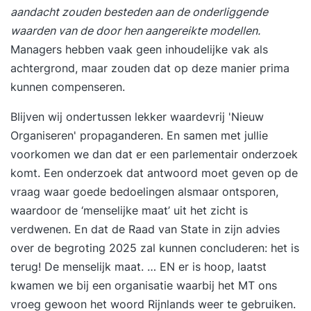
begin van de opleiding contact op met je
aandacht zouden besteden aan de onderliggende
opleidingsadviseur. Na afronding van de post-
waarden van de door hen aangereikte modellen.
hbo opleiding Bedrijfskunde: • Beschik je over
Managers hebben vaak geen inhoudelijke vak als
actuele bedrijfskundige kennis en vaardigheden
achtergrond, maar zouden dat op deze manier prima
• Ben je in staat om strategisch en
kunnen compenseren.
beleidsmatig te opereren • Kun je
Blijven wij ondertussen lekker waardevrij 'Nieuw
verandertrajecten initiëren en begeleiden
Organiseren' propaganderen. En samen met jullie
• Weet je hoe je data, processen en mensen
voorkomen we dan dat er een parlementair onderzoek
aanstuurt richting impact • Kun je leidinggeven
komt. Een onderzoek dat antwoord moet geven op de
met visie, lef en betrokkenheid Wat leer je per
vraag waar goede bedoelingen alsmaar ontsporen,
module? Module 1: Strategisch Management en
waardoor de ‘menselijke maat’ uit het zicht is
Verandermanagement
verdwenen. En dat de Raad van State in zijn advies
• Businessmodellen toepassen binnen diverse co
over de begroting 2025 zal kunnen concluderen: het is
ntexten
terug! De menselijk maat. … EN er is hoop, laatst
• Strategische kansen signaleren en onderbouw
kwamen we bij een organisatie waarbij het MT ons
en • Verandermanagement afstemmen op
vroeg gewoon het woord Rijnlands weer te gebruiken.