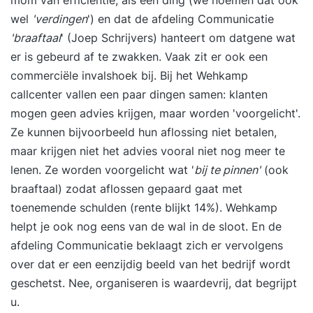
mom van efficiëntie, als een ding (we noemen dat ook
leert bedrijfsprocessen analyseren, strategieën
wel
'verdingen
') en dat de afdeling Communicatie
ontwikkelen en verandertrajecten begeleiden.
'braaftaal
' (Joep Schrijvers) hanteert om datgene wat
Bovendien krijg je inzicht in jouw persoonlijke
er is gebeurd af te zwakken. Vaak zit er ook een
leiderschapsstijl en leer je hoe je effectief invloed
commerciële invalshoek bij. Bij het Wehkamp
uitoefent op je organisatie. Waarom kiezen voor
callcenter vallen een paar dingen samen: klanten
deze opleiding? • Praktijkgericht en direct
mogen geen advies krijgen, maar worden 'voorgelicht'.
toepasbaar in je eigen werkomgeving
Ze kunnen bijvoorbeeld hun aflossing niet betalen,
• Docenten uit het werkveld met ruime
maar krijgen niet het advies vooral niet nog meer te
ervaring • Mogelijkheid tot doorstroom naar
lenen. Ze worden voorgelicht wat '
bij te pinnen'
(ook
een verkorte MBA • Veel aandacht voor
braaftaal) zodat aflossen gepaard gaat met
persoonlijk leiderschap en coaching • Kleine
toenemende schulden (rente blijkt 14%). Wehkamp
groepen en persoonlijke begeleiding
helpt je ook nog eens van de wal in de sloot. En de
• Gecertificeerd en CEDEO-erkend programma
afdeling Communicatie beklaagt zich er vervolgens
De post-hbo opleiding Bedrijfskunde bereidt jou
over dat er een eenzijdig beeld van het bedrijf wordt
voor op een toekomst als manager of
geschetst. Nee, organiseren is waardevrij, dat begrijpt
leidinggevende in verschillende branches. Je
u.
volgt vijf inhoudelijke modules: Strategisch