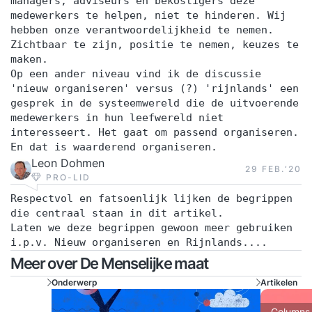
managers, adviseurs en bekostigers deze
terwijl bij de opleiding Bedrijfskunde zorg en
medewerkers te helpen, niet te hinderen. Wij
welzijn vooral wordt stilgestaan bij vraagstukken
hebben onze verantwoordelijkheid te nemen.
Zichtbaar te zijn, positie te nemen, keuzes te
uit de zorg. Post-hbo opleiding Bestuurskunde en
maken.
Publiek management Werk je in de publieke
Op een ander niveau vind ik de discussie
sector en wil je jezelf binnen dit vakgebied
'nieuw organiseren' versus (?) 'rijnlands' een
gesprek in de systeemwereld die de uitvoerende
ontwikkelen tot leidinggevende, manager of
medewerkers in hun leefwereld niet
teamleider? Dan past de post-hbo opleiding
interesseert. Het gaat om passend organiseren.
Bestuurskunde en Publiek management wellicht
En dat is waarderend organiseren.
nog beter bij jou. Persoonlijk advies Heb je
Leon Dohmen
29 FEB.‘20
PRO-LID
vragen over je toelating of wil je sparren of deze
Respectvol en fatsoenlijk lijken de begrippen
opleiding het beste past bij jouw situatie en
die centraal staan in dit artikel.
ambities? Heb je wel relevante werkervaring,
Laten we deze begrippen gewoon meer gebruiken
maar geen hbo-diploma? Met de juiste motivatie
i.p.v. Nieuw organiseren en Rijnlands....
is er veel mogelijk! Opleidingsadviseur Saskia
Meer over De Menselijke maat
Dekker adviseert je graag via T: 06 2111 5434, E:
Onderwerp
Artikelen
saskia.dekker@inholland.nl of een persoonlijk
Columns