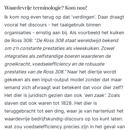
Management & Verandermanagement, Marketing
Waardevrije terminologie? Kom nou!
Management, Human Resource Management,
Ik kom nog even terug op dat 'verdingen'. Daar draagt
Financieel Management en een intensieve
vooral het discours - het taalgebruik binnen
driedaagse module Persoonlijk Leiderschap.
organisaties - ernstig aan bij. Als voorbeeld het kuiken
Theorie en praktijk zijn continu met elkaar
de Ross 308: “
De Ross 308 staat wereldwijd bekend
verweven, en er is ruime aandacht voor
om z’n constante prestaties als vleeskuiken. Zowel
belangrijke skills zoals communicatie, creatief
integraties als zelfstandige boeren waarderen de
denken en visieontwikkeling. Module 1:
groeikracht, voedselefficiency en de robuuste
Strategisch Management & verandermanagement
prestaties van de Ross 308.”
Naar het diertje wordt
(9 bijeenkomsten) Onderwerpen:
gekeken als een input-output model zonder dat maar
• Businessmodellen, strategie en
iemand zich afvraagt wat betekent dat voor dier zelf?
organisatieontwikkeling • Veranderstrategieën,
Het dier is juridisch gezien dan ook
'een zaak'
. Zoals
implementatie en KPI’s • Strategische analyse
slaven dat ook waren tot 1828. Het dier is
van je eigen organisatie De module sluit je af
teruggebracht tot een ding, waar je van hartenlust het
met een theoretische toets én een strategische
waardevrije bedrijfskundig-discours op los kunt laten:
analyse van je eigen organisatie. Module 2:
wat zou voedselefficiency precies zijn in het geval van