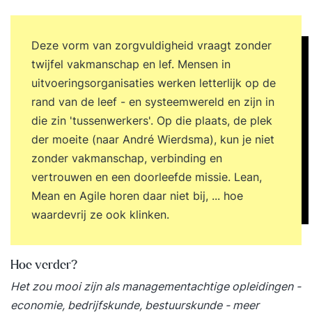
met weerstand • Persoonlijk ontwikkelplan
opstellen Voorafgaand aan de drie fysieke
lesdagen volg je een online zelfstudieles, inclusief
Deze vorm van zorgvuldigheid vraagt zonder
invulling van de Insights-vragenlijst. Tijdens deze
twijfel vakmanschap en lef. Mensen in
module werk je aan een persoonlijk
uitvoeringsorganisaties werken letterlijk op de
ontwikkelplan. Eindopdracht Je sluit de
rand van de leef - en systeemwereld en zijn in
opleiding af met een onderzoek naar en advies
die zin 'tussenwerkers'. Op die plaats, de plek
over een actueel verandervraagstuk binnen je
der moeite (naar André Wierdsma), kun je niet
organisatie Je krijgt hierbij ondersteuning via
zonder vakmanschap, verbinding en
Q&A-sessies en persoonlijke begeleiding van een
vertrouwen en een doorleefde missie. Lean,
eindopdracht-docent. Coaching Opleiden naast
Mean en Agile horen daar niet bij, ... hoe
je werk kan intensief zijn. Heb je behoefte aan
waardevrij ze ook klinken.
extra begeleiding? Dan kun je gebruikmaken van
een 5-strippenkaart voor individuele coaching (5
Hoe verder?
uur) bij docent Linda de Wilt. Jouw persoonlijke
coachvragen staan hierbij centraal. Let op: de
Het zou mooi zijn als managementachtige opleidingen -
kosten bedragen € 650. Interesse? Neem aan het
economie, bedrijfskunde, bestuurskunde - meer