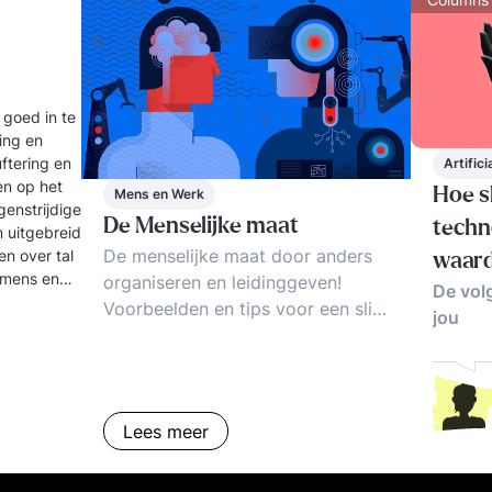
online adviesgesprek via MS Teams.
 goed in te
ling en
uftering en
Artifici
en op het
Hoe s
Mens en Werk
genstrijdige
De Menselijke maat
techn
 uitgebreid
De menselijke maat door anders
en over tal
waard
 mens en
organiseren en leidinggeven!
De vol
Voorbeelden en tips voor een slim
jou
organisatieontwerp en managen
op verantwoordelijkheid en
resultaatverbetering.
Lees meer