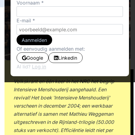
Voornaam
E-mail
Aanmelden
Of eenvoudig aanmelden met:
Google
Linkedin
Al lid?
Log in
De afgelopen drie weken werd drie keer in De
Volkskrant en één keer in het NRC het begrip
Intensieve Menshouderij aangehaald. Een
revival! Het boek 'Intensieve Menshouderij'
verscheen in december 2004; een werkbaar
alternatief is samen met Mathieu Weggeman
uitgeschreven in de Rijnland-trilogie (50.000
stuks van verkocht). Efficiëntie leidt niet per