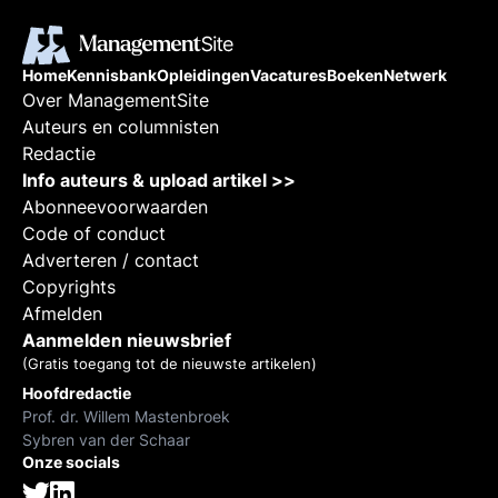
Home
Kennisbank
Opleidingen
Vacatures
Boeken
Netwerk
Over ManagementSite
Auteurs en columnisten
Redactie
Info auteurs & upload artikel >>
Abonneevoorwaarden
Code of conduct
Adverteren / contact
Copyrights
Afmelden
Aanmelden nieuwsbrief
(Gratis toegang tot de nieuwste artikelen)
Hoofdredactie
Prof. dr. Willem Mastenbroek
Sybren van der Schaar
Onze socials