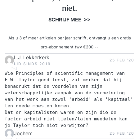
maanden is exclusief toegankelijk voor alumni
niet.
van de post-hbo Bedrijfskunde bij Inholland
SCHRIJF MEE >>
Academy. Je ontvangt vrijstellingen, waardoor je
sneller én voordeliger je internationaal erkende
Als u 3 of meer artikelen per jaar schrijft, ontvangt u een gratis
MBA-titel kunt behalen. De vrijstellingen worden
pro-abonnement twv €200,--
formeel toegekend door de examencommissie.
Waardepapier Bij succesvolle afronding van de
L.J. Lekkerkerk
25 FEB.‘20
LID SINDS 2019
post-hbo opleiding Bedrijfskunde ontvang je een
Wie Principles of scientific management van
officieel post-hbo diploma van Inholland
F.W. Taylor goed leest, zal merken dat hij
Academy. Dit diploma bewijst dat jij strategisch,
benadrukt dat de voordelen van zijn
analytisch én daadkrachtig kunt opereren binnen
wetenschappelijke aanpak van de verbetering
jouw vakgebied Ben je werkzaam in een
van het werk aan zowel 'arbeid' als 'kapitaal'
ten goede moesten komen.
management- of managementondersteunende
Dat er kapitalisten waren en zijn die de
functie en wil je je bedrijfskundige kennis
factor arbeid niet lieten/laten meedelen kan
verdiepen? Ambieer je een rol als teamleider,
je Taylor toch niet verwijten?
coördinator of manager, wil je als leidinggevende
Jochem
25 FEB.‘20