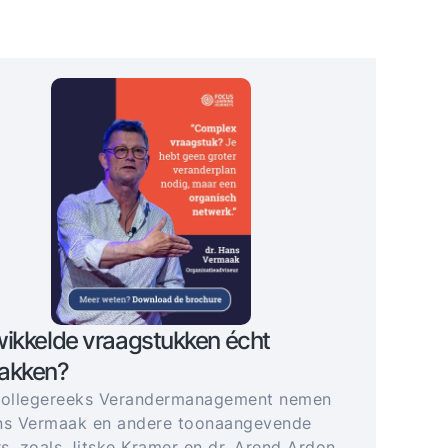
ikkelde vraagstukken écht
akken?
collegereeks Verandermanagement nemen
ns Vermaak en andere toonaangevende
s, zoals Jitske Kramer en dr. Arend Ardon,