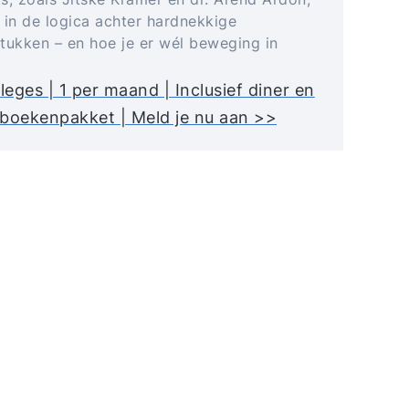
 in de logica achter hardnekkige
tukken – en hoe je er wél beweging in
lleges | 1 per maand | Inclusief diner en
boekenpakket | Meld je nu aan >>