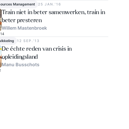
sources Management
25 JAN.‘16
Train niet in beter samenwerken, train in
beter presteren
Willem Mastenbroek
14
wikkeling
12 SEP.‘13
De échte reden van crisis in
opleidingsland
Manu Busschots
2