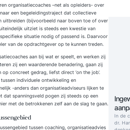
ren organisatiecoaches –net als opleiders- over
 naar een begeleidingstraject dat collectieve
n uitbreiden (bijvoorbeeld naar boven toe of over
iteindelijk uitziet is steeds een kwestie van
pecifieke situatie nodig of passend is. Daarvoor
ler van de opdrachtgever op te kunnen treden.
isatiecoaches aan bij wat er speelt, en werken zij
teren zij een waarderende benadering, gaan zij
 op concreet gedrag, liefst direct ‘on the job’.
tussen individuele ontwikkeling en
elijk -anders dan organisatieadviseurs lijken te
t dat spanningsveld pogen zij steeds op een
Ingew
ier met de betrokkenen zelf aan de slag te gaan.
aanp
In de 
tussengebied
dr. Ha
 tussengebied tussen coaching, organisatieadvies
denker