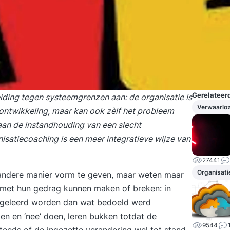
Gerelateerd
iding tegen systeemgrenzen aan: de organisatie is
Verwaarloz
montwikkeling, maar kan ook zèlf het probleem
an de instandhouding van een slecht
isatiecoaching is een meer integratieve wijze van
27441
Organisati
 andere manier vorm te geven, maar weten maar
met hun gedrag kunnen maken of breken: in
rs geleerd worden dan wat bedoeld werd
gen en ‘nee’ doen, leren bukken totdat de
9544