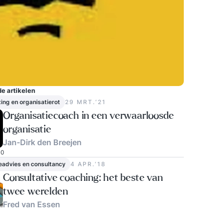
e artikelen
ing en organisatierot
29 MRT.‘21
Organisatiecoach in een verwaarloosde
organisatie
Jan-Dirk den Breejen
0
eadvies en consultancy
4 APR.‘18
Consultative coaching: het beste van
twee werelden
Fred van Essen
1