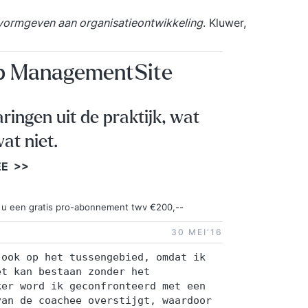
 vormgeven aan organisatieontwikkeling
. Kluwer,
op ManagementSite
aringen uit de praktijk, wat
at niet.
EE >>
ngt u een gratis pro-abonnement twv €200,--
30 MEI‘16
 ook op het tussengebied, omdat ik
et kan bestaan zonder het
ker word ik geconfronteerd met een
van de coachee overstijgt, waardoor