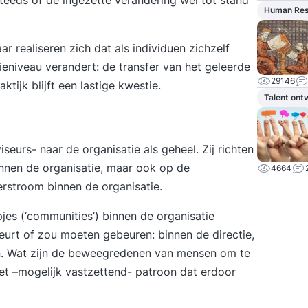
steeds of de ingezette verandering wel tot stand
Human Re
r realiseren zich dat als individuen zichzelf
ieniveau verandert: de transfer van het geleerde
29146
tijk blijft een lastige kwestie.
Talent ont
seurs- naar de organisatie als geheel. Zij richten
innen de organisatie, maar ook op de
4664
rstroom binnen de organisatie.
pjes (‘communities’) binnen de organisatie
eurt of zou moeten gebeuren: binnen de directie,
en. Wat zijn de beweegredenen van mensen om te
het –mogelijk vastzettend- patroon dat erdoor