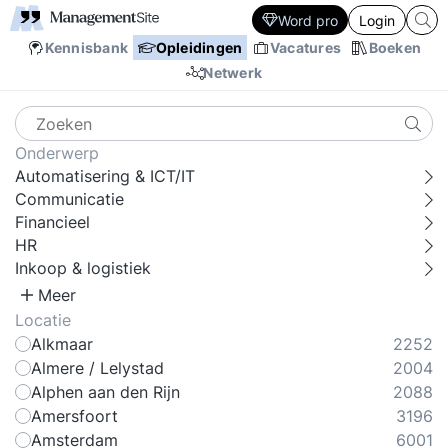
Word pro
Login
Kennisbank
Opleidingen
Vacatures
Boeken
Netwerk
Onderwerp
Automatisering & ICT/IT
Communicatie
Financieel
HR
Inkoop & logistiek
Meer
Locatie
Alkmaar
2252
Almere / Lelystad
2004
Alphen aan den Rijn
2088
Amersfoort
3196
Amsterdam
6001