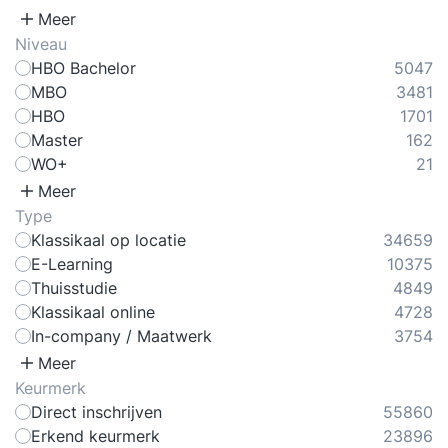
Meer
Niveau
HBO Bachelor
5047
MBO
3481
HBO
1701
Master
162
WO+
21
Meer
Type
Klassikaal op locatie
34659
E-Learning
10375
Thuisstudie
4849
Klassikaal online
4728
In-company / Maatwerk
3754
Meer
Keurmerk
Direct inschrijven
55860
Erkend keurmerk
23896