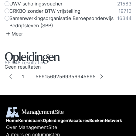
UWV scholingsvoucher
21583
CRKBO zonder BTW vrijstelling
19710
Samenwerkingsorganisatie Beroepsonderwijs
16344
Bedrijfsleven (SBB)
Meer
Opleidingen
56.948 resultaten
Geen resultaten
1
...
5691
5692
5693
5694
5695
Home
Kennisbank
Opleidingen
Vacatures
Boeken
Netwerk
Over ManagementSite
Auteurs en columnisten