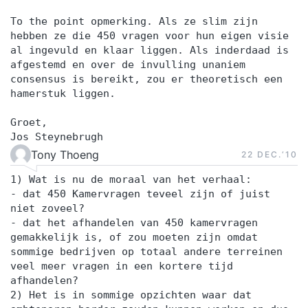
Platform Vanaf de eerste trainingsdag krijg je
To the point opmerking. Als ze slim zijn
toegang tot het YEARTH Online Learning
hebben ze die 450 vragen voor hun eigen visie
Platform. Hier vind je verdiepende artikelen,
al ingevuld en klaar liggen. Als inderdaad is
opdrachten en tools om het geleerde direct toe
afgestemd en over de invulling unaniem
te passen. Je leert waar en wanneer het jou
consensus is bereikt, zou er theoretisch een
hamerstuk liggen.
uitkomt via de YEARTH app, je tablet of
computer. Zo haal je het maximale resultaat uit je
Groet,
training en pas je het geleerde duurzaam toe in je
Jos Steynebrugh
dagelijkse praktijk. Over je trainer De training
Tony Thoeng
22 DEC.‘10
wordt verzorgd door een ervaren trainer met
1) Wat is nu de moraal van het verhaal:
ruime praktijkervaring. Onze trainers combineren
- dat 450 Kamervragen teveel zijn of juist
kennis, analytisch vermogen en een scherp
niet zoveel?
- dat het afhandelen van 450 kamervragen
observatievermogen met een persoonlijke en
gemakkelijk is, of zou moeten zijn omdat
positieve aanpak. Ze confronteren op een
sommige bedrijven op totaal andere terreinen
respectvolle manier, dagen je uit en helpen je om
veel meer vragen in een kortere tijd
afhandelen?
het maximale uit jezelf te halen.
2) Het is in sommige opzichten waar dat