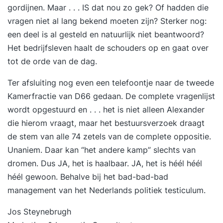
gordijnen. Maar . . . IS dat nou zo gek? Of hadden die
Voordelen van deze tweedaagse opzet: Compact
vragen niet al lang bekend moeten zijn? Sterker nog:
en direct toepasbaar programma. Praktische
een deel is al gesteld en natuurlijk niet beantwoord?
koppeling tussen theorie en je eigen
Het bedrijfsleven haalt de schouders op en gaat over
werkomgeving. Realistische praktijkcases die
tot de orde van de dag.
direct herkenbaar zijn. Gericht op snel resultaat
zonder langdurige opleidingstrajecten. Resultaat
Ter afsluiting nog even een telefoontje naar de tweede
Na deze training denk, praat en beslis je
Kamerfractie van D66 gedaan. De complete vragenlijst
volwaardig mee met collega’s en stakeholders
wordt opgestuurd en . . . het is niet alleen Alexander
over financiële vraagstukken. Je hebt inzicht in
die hierom vraagt, maar het bestuursverzoek draagt
de belangrijkste onderdelen van financieel
de stem van alle 74 zetels van de complete oppositie.
management, zoals balans, resultatenrekening,
Unaniem. Daar kan “het andere kamp” slechts van
begrotingen, ratio’s en budgetten. Je kunt
dromen. Dus JA, het is haalbaar. JA, het is héél héél
eenvoudige kostencalculaties maken,
héél gewoon. Behalve bij het bad-bad-bad
opbrengsten en prijzen berekenen en
management van het Nederlands politiek testiculum.
investeringsplannen financieel onderbouwen.
Daarmee maak je beter onderbouwde
Jos Steynebrugh