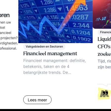
oren
nnen uw
kel
Financ
ancieel
 projecten?
Liqui
ardigheden.
CFO’s
Vakgebieden en Sectoren
ofessional.
Financieel management
zoeke
Financieel management: definitie,
Tijd, r
verli
betekenis, taken en de 4
zijn be
belangrijkste trends. De
veranderende rol v.d. financieel
manager, praktijkervaringen,
inzichten.
Lees meer