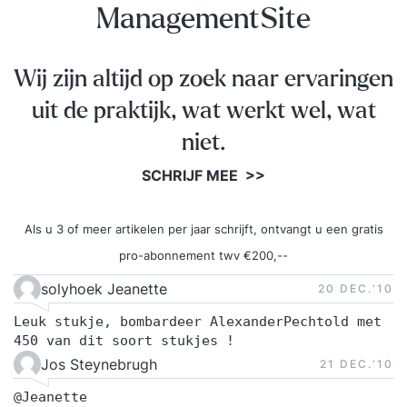
ManagementSite
Zo sluit de training optimaal aan op jouw situatie
en ontwikkelbehoefte. Stap 2. Je volgt een
inspirerende en praktijkgerichte training De
Wij zijn altijd op zoek naar ervaringen
tweedaagse training ‘Financiën voor Niet-
uit de praktijk, wat werkt wel, wat
Financiële Managers’ wordt verspreid over twee
niet.
weken gegeven. De trainingsdagen bestaan uit
inspirerende inleidingen, praktische opdrachten
SCHRIJF MEE >>
en reflectiemomenten die direct toepasbaar zijn
in je werk. Tussen de twee trainingsdagen door
Als u 3 of meer artikelen per jaar schrijft, ontvangt u een gratis
pas je het geleerde meteen toe in de praktijk.
pro-abonnement twv €200,--
Tijdens de tweede bijeenkomst bespreek je
solyhoek Jeanette
samen met de trainer en de groep je ervaringen,
20 DEC.‘10
inzichten en resultaten. Je sluit de training af met
Leuk stukje, bombardeer AlexanderPechtold met
een persoonlijke eindevaluatie en een concreet
450 van dit soort stukjes !
actieplan voor de periode daarna. Stap 3. Een
Jos Steynebrugh
21 DEC.‘10
jaar lang toegang tot het Online Learning
@Jeanette