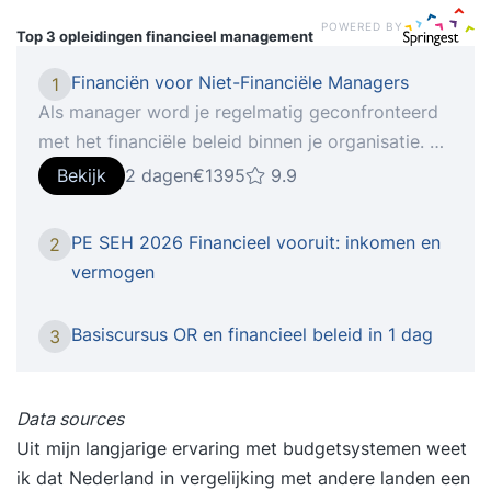
POWERED BY
Top 3 opleidingen
financieel management
Financiën voor Niet-Financiële Managers
1
Als manager word je regelmatig geconfronteerd
met het financiële beleid binnen je organisatie. Je
moet daarbij de financiële consequenties van
Bekijk
2 dagen
€1395
9.9
beslissingen kunnen doorzien. Toch is het
ontleden van begrotingen en budgetten voor veel
PE SEH 2026 Financieel vooruit: inkomen en
2
managers een lastige puzzel. Laat staan dat je je
vermogen
comfortabel voelt in gesprekken over cijfers en
resultaten. In de training ‘Financiën voor Niet-
Basiscursus OR en financieel beleid in 1 dag
3
Financiële Managers’ leer je financiële
rapportages te lezen en te interpreteren. Je
wordt een kritische en volwaardige
Data sources
gesprekspartner voor collega’s en stakeholders
Uit mijn langjarige ervaring met budgetsystemen weet
met een financiële achtergrond. Iets voor jou De
ik dat Nederland in vergelijking met andere landen een