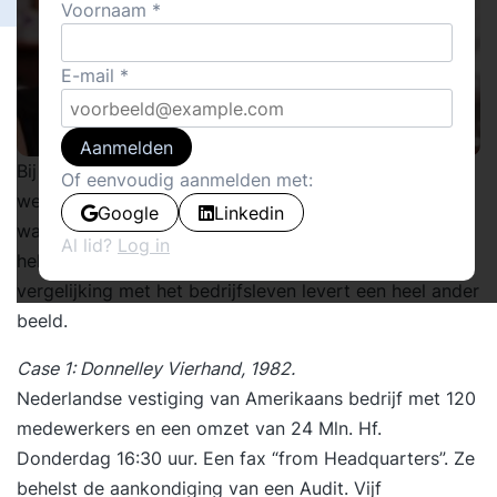
Voornaam
E-mail
Aanmelden
Bij Pauw en Witteman had een Telegraaf journalist
Of eenvoudig aanmelden met:
weer eens zijn huiswerk niet gedaan. Zijn conclusie
Google
Linkedin
was dat Alexander Pechtold met 450 kamervragen de
Al lid?
Log in
hele 2e kamer lam zou leggen. Maar is dat zo? Een
vergelijking met het bedrijfsleven levert een heel ander
beeld.
Case 1: Donnelley Vierhand, 1982.
Nederlandse vestiging van Amerikaans bedrijf met 120
medewerkers en een omzet van 24 Mln. Hf.
Donderdag 16:30 uur. Een fax “from Headquarters”. Ze
behelst de aankondiging van een Audit. Vijf