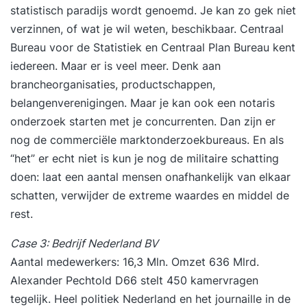
training ‘Financiën voor Niet-Financiële Managers’
statistisch paradijs wordt genoemd. Je kan zo gek niet
is bedoeld voor managers en professionals
verzinnen, of wat je wil weten, beschikbaar. Centraal
zonder financiële achtergrond die inzicht willen
Bureau voor de Statistiek en Centraal Plan Bureau kent
krijgen in cijfers en financieel beleid. Je wilt
iedereen. Maar er is veel meer. Denk aan
volwaardig kunnen meedenken, praten en
brancheorganisaties, productschappen,
besluiten nemen op basis van cijfers die ertoe
belangenverenigingen. Maar je kan ook een notaris
doen. Wat deze tweedaagse training uniek maakt
onderzoek starten met je concurrenten. Dan zijn er
Tijdens de training ‘Financiën voor Niet-Financiële
nog de commerciële marktonderzoekbureaus. En als
Managers’ wordt financiële kennis praktisch en
“het” er echt niet is kun je nog de militaire schatting
begrijpelijk, ook als je geen financiële
doen: laat een aantal mensen onafhankelijk van elkaar
achtergrond hebt. Theorie wordt direct
schatten, verwijder de extreme waardes en middel de
gekoppeld aan jouw werkomgeving en
rest.
praktijkcases uit het bedrijfsleven zorgen ervoor
Case 3: Bedrijf Nederland BV
dat je cijfers leert lezen én begrijpen. Je ontdekt
Aantal medewerkers: 16,3 Mln. Omzet 636 Mlrd.
hoe financiële inzichten helpen bij strategische
Alexander Pechtold D66 stelt 450 kamervragen
keuzes en hoe je je eigen invloed vergroot in
tegelijk. Heel politiek Nederland en het journaille in de
gesprekken met financiële professionals.