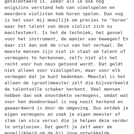
getalenteerd is. Zeker als ik ook nog
enigszins verstand heb van vioolspelen en
meerdere violisten heb horen spelen. Dan nog
is het voor mij moeilijk om precies te ‘horen’
waar het talent van deze violist zich nu
manifesteert. Is het de techniek, het gevoel
voor het instrument, de manier van bewegen? En
daar zit dan ook de crux van het verhaal. De
meeste mensen zijn niet in staat om talent of
vermogens te herkennen, zelfs niet als het
recht voor hun neus getoond wordt. Dat geldt
niet alleen voor vioolspelen, maar voor elk
vermogen dat je kunt bedenken. Meestal is het
alleen de (groot)meester zelf die bijvoorbeeld
de talentvolle schaker herkent. Veel mensen
hebben dan ook onontdekte vermogens, omdat wat
voor hen doodnormaal is nog nooit herkend en
gewaardeerd is door de omgeving. Dus ontdek je
eigen vermogens en zoek je eigen meester of
stam (en vica versa) die je helpen deze verder
te ontplooien. Dat geeft je zelf weer de
mogelijkheid om de bij jouw ontwikkelde