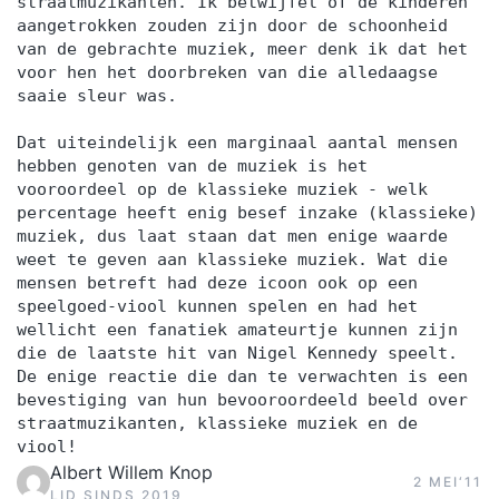
straatmuzikanten. Ik betwijfel of de kinderen
aangetrokken zouden zijn door de schoonheid
van de gebrachte muziek, meer denk ik dat het
voor hen het doorbreken van die alledaagse
saaie sleur was.
Dat uiteindelijk een marginaal aantal mensen
hebben genoten van de muziek is het
vooroordeel op de klassieke muziek - welk
percentage heeft enig besef inzake (klassieke)
muziek, dus laat staan dat men enige waarde
weet te geven aan klassieke muziek. Wat die
mensen betreft had deze icoon ook op een
speelgoed-viool kunnen spelen en had het
wellicht een fanatiek amateurtje kunnen zijn
die de laatste hit van Nigel Kennedy speelt.
De enige reactie die dan te verwachten is een
bevestiging van hun bevooroordeeld beeld over
straatmuzikanten, klassieke muziek en de
viool!
Albert Willem Knop
2 MEI‘11
LID SINDS 2019