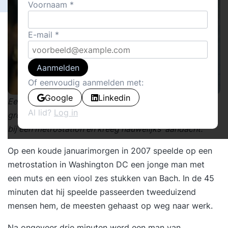
Voornaam
E-mail
Aanmelden
Of eenvoudig aanmelden met:
Google
Linkedin
Een experiment met violist Joshua Bell, een van de
Al lid?
Log in
grootste musici van deze tijd. Hij speelde drie kwartier
bij een metrostation en kreeg nauwelijks aandacht.
Op een koude januarimorgen in 2007 speelde op een
metrostation in Washington DC een jonge man met
een muts en een viool zes stukken van Bach. In de 45
minuten dat hij speelde passeerden tweeduizend
mensen hem, de meesten gehaast op weg naar werk.
Na ongeveer drie minuten werd een man van