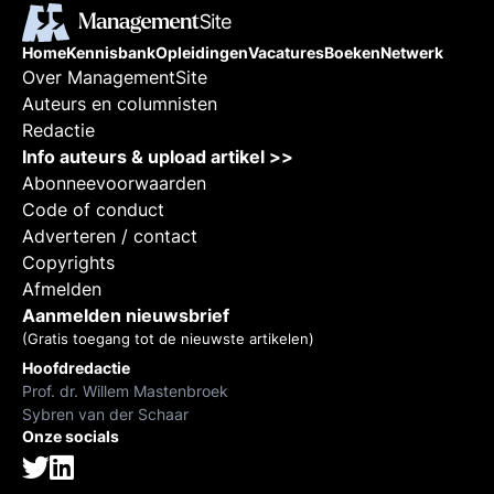
Home
Kennisbank
Opleidingen
Vacatures
Boeken
Netwerk
Over ManagementSite
Auteurs en columnisten
Redactie
Info auteurs & upload artikel >>
Abonneevoorwaarden
Code of conduct
Adverteren / contact
Copyrights
Afmelden
Aanmelden nieuwsbrief
(Gratis toegang tot de nieuwste artikelen)
Hoofdredactie
Prof. dr. Willem Mastenbroek
Sybren van der Schaar
Onze socials