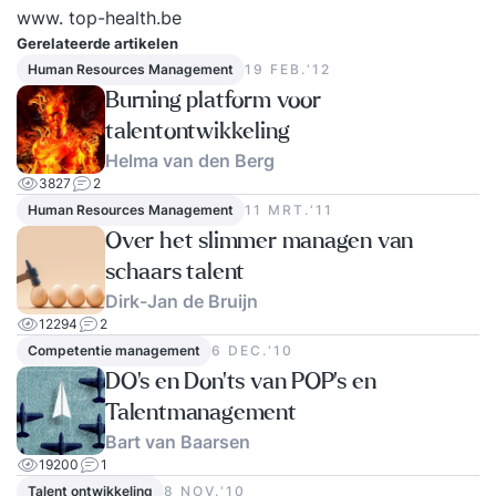
www. top-health.be
Gerelateerde artikelen
Human Resources Management
19 FEB.‘12
Burning platform voor
talentontwikkeling
Helma van den Berg
3827
2
Human Resources Management
11 MRT.‘11
Over het slimmer managen van
schaars talent
Dirk-Jan de Bruijn
12294
2
Competentie management
6 DEC.‘10
DO's en Don'ts van POP's en
Talentmanagement
Bart van Baarsen
19200
1
Talent ontwikkeling
8 NOV.‘10