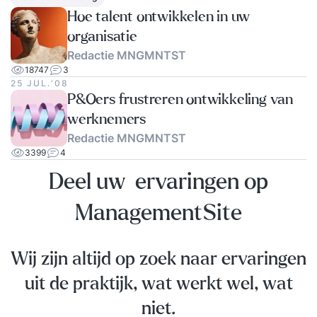
Hoe talent ontwikkelen in uw
organisatie
Redactie MNGMNTST
18747
3
25 JUL.‘08
P&Oers frustreren ontwikkeling van
werknemers
Redactie MNGMNTST
3399
4
Deel uw ervaringen op
ManagementSite
Wij zijn altijd op zoek naar ervaringen
uit de praktijk, wat werkt wel, wat
niet.