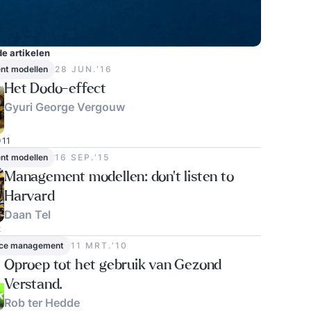
e artikelen
t modellen
28 JUN.‘16
Het Dodo-effect
Gyuri George Vergouw
11
t modellen
16 SEP.‘15
Management modellen: don't listen to
Harvard
Daan Tel
2
ce management
11 MRT.‘10
Oproep tot het gebruik van Gezond
Verstand.
Rob ter Hedde