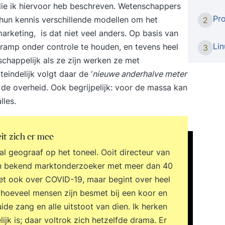
ie ik hiervoor heb beschreven. Wetenschappers
virtual
Pr
 hun kennis verschillende modellen om het
2
niet b
marketing, is dat niet veel anders. Op basis van
netwer
onderz
Li
ramp onder controle te houden, en tevens heel
3
waar h
schappelijk als ze zijn werken ze met
tegenaan loopt. In dez
eindelijk volgt daar de ‘
nieuwe anderhalve meter
IP-netw
n de overheid. Ook begrijpelijk: voor de massa kan
maken 
lles.
diagno
opzett
system
it zich er mee
volgen.
al geograaf op het toneel. Ooit directeur van
filter
 een bekend marktonderzoeker met meer dan 40
waar he
opslaa
 het ook over COVID-19, maar begint over heel
gespeci
 hoeveel mensen zijn besmet bij een koor en
dieper 
uide zang en alle uitstoot van dien. Ik herken
netwer
ijk is; daar voltrok zich hetzelfde drama. Er