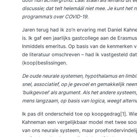
door hun achtergrond. Laat staan als iemand uit e
discussie; dat telt helemáál niet mee. Je kunt het 
programma’s over COVID-19.
Jaren terug had ik zo’n ervaring met Daniel Kahn
is. Ik gaf een jaarlijks gastcollege aan de Erasmu
Inmiddels emeritus. Op basis van de kenmerken v
de literatuur omschreven – had ik vastgesteld 
(koop)beslissingen.
De oude neurale systemen, hypothalamus en limbis
snel, associatief, op je gevoel en gemakkelijk neem
‘buikgevoel’ als argument. Als het andere systeem,
mens langzaam, op basis van logica, weegt alternat
Ik pas dit onderscheid toe op koopgedrag[1]. Wie
Kahneman een vergelijkbaar model met twee soort
van ons neurale systeem, maar proefondervindelij