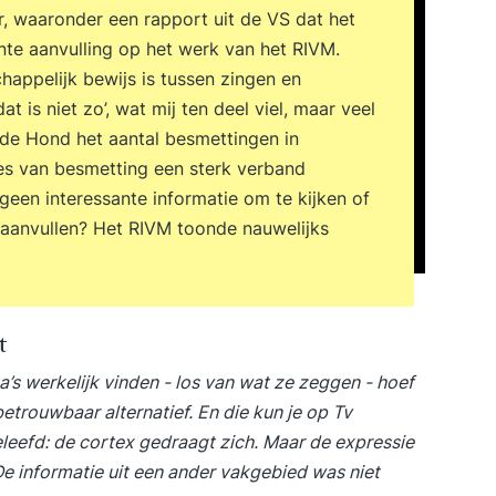
kan gaa
r, waaronder een rapport uit de VS dat het
netwer
ante aanvulling op het werk van het RIVM.
#Heb j
appelijk bewijs is tussen zingen en
om net
 is niet zo’, wat mij ten deel viel, maar veel
in sta
system
e de Hond het aantal besmettingen in
engine
ies van besmetting een sterk verband
die ge
geen interessante informatie om te kijken of
oploss
t aanvullen? Het RIVM toonde nauwelijks
Voorken
kennis 
gebasee
Netwer
t
opbouw
testen
’s werkelijk vinden - los van wat ze zeggen - hoef
captur
etrouwbaar alternatief. En die kun je op Tv
Firewal
eefd: de cortex gedraagt zich. Maar de expressie
De informatie uit een ander vakgebied was niet