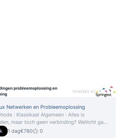
idingen
probleemoplossing en
POWERED BY
ming
nux Netwerken en Probleemoplossing
ode : Klassikaal Algemeen : Alles is
den, maar toch geen verbinding? Wellicht gaat
erweg iets mis met het netwerkverkeer.
jk
1 dag
€780
0
kverbindingen worden in tijden van