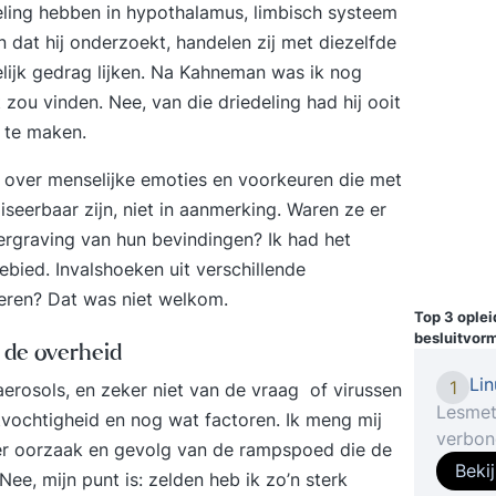
deling hebben in hypothalamus, limbisch systeem
 dat hij onderzoekt, handelen zij met diezelfde
ijk gedrag lijken. Na Kahneman was ik nog
t zou vinden. Nee, van die driedeling had hij ooit
 te maken.
over menselijke emoties en voorkeuren die met
iseerbaar zijn, niet in aanmerking. Waren ze er
ergraving van hun bevindingen? Ik had het
bied. Invalshoeken uit verschillende
eren? Dat was niet welkom.
Top 3 ople
besluitvor
 de overheid
Li
1
aerosols, en zeker niet van de vraag of virussen
Lesmeth
vochtigheid en nog wat factoren. Ik meng mij
verbon
ver oorzaak en gevolg van de rampspoed die de
er ond
Beki
Nee, mijn punt is: zelden heb ik zo’n sterk
Netwer