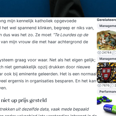
Gerelateerd
ng mijn kennelijk katholiek opgevoede
Managemen
d het wel spannend klinken, begreep er niks van,
en dus was het zo. Ze moet
“Te Lourdes op de
 van mijn vrouw die met haar achtergrond de
24744
Managemen
ysteem graag voor waar. Net als het eigen gelijk;
ich niet gemakkelijk opzij drukken door nieuwe
maar ook bij eminente geleerden. Het is een normaal
veel ergernis in organisaties besparen. En het kan
7676
ven.
Performan
iet op prijs gesteld
 trekken uit dezelfde data, vaak mede bepaald