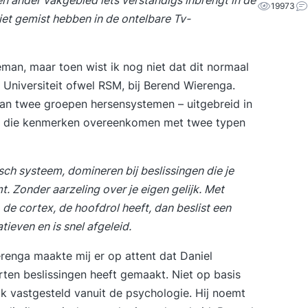
en ander vakgebied iets verstandigs inbrengt in de
19973
niet gemist hebben in de ontelbare Tv-
eman, maar toen wist ik nog niet dat dit normaal
s Universiteit ofwel RSM, bij Berend Wierenga.
an twee groepen hersensystemen – uitgebreid in
dat die kenmerken overeenkomen met twee typen
ch systeem, domineren bij beslissingen die je
t. Zonder aarzeling over je eigen gelijk. Met
 de cortex, de hoofdrol heeft, dan beslist een
ieven en is snel afgeleid.
renga maakte mij er op attent dat Daniel
en beslissingen heeft gemaakt. Niet op basis
k vastgesteld vanuit de psychologie. Hij noemt