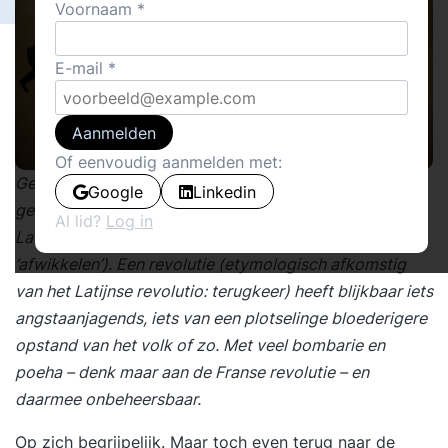
Voornaam
E-mail
Aanmelden
Of eenvoudig aanmelden met:
Gek dat, als we ons die vraag stellen, er bijna altijd
Google
Linkedin
gekozen wordt voor een evolutie (afgeleid van het
Al lid?
Log in
Latijnse werkwoord evolvere: ‘zich ontrollen’ of ‘los-‘ of
‘afwikkelen’). Een revolutie (etymologisch afkomstig
van het Latijnse revolutio: terugkeer) heeft blijkbaar iets
angstaanjagends, iets van een plotselinge bloederigere
opstand van het volk of zo. Met veel bombarie en
poeha – denk maar aan de Franse revolutie – en
daarmee onbeheersbaar.
Op zich begrijpelijk. Maar toch even terug naar de