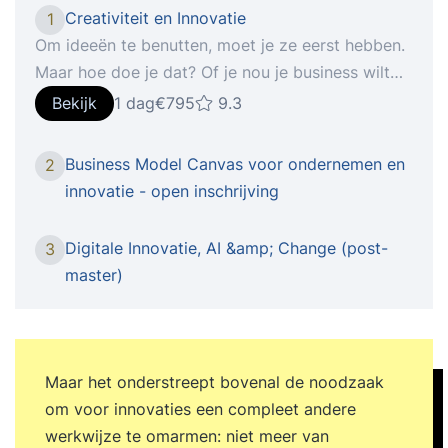
Creativiteit en Innovatie
1
Om ideeën te benutten, moet je ze eerst hebben.
Maar hoe doe je dat? Of je nou je business wilt
uitbreiden, een verdienmodel moet (her)uitvinden
Bekijk
1 dag
€795
9.3
of kansen ziet: als ondernemer, zzp’er of manager
moet je niet alleen constant scherp zijn, maar ook
Business Model Canvas voor ondernemen en
2
creatief. En ook hier begint succes vaak met een
innovatie - open inschrijving
goed idee. Vrij en onbevangen denken – zonder
dat ‘ja maar’-stemmetje in je hoofd – is de basis
Digitale Innovatie, AI &amp; Change (post-
3
van verandering en vooruitgang. Leer een
master)
mindset ontwikkelen die je creativiteit omzet in
(commerciële) kracht. Volg de Innovatie en
Creativiteit training. In deze Innovatie en
Creativiteit training leer je hoe je – alleen of
Maar het onderstreept bovenal de noodzaak
samen – van theoretische input creatieve output
om voor innovaties een compleet andere
maakt. Je krijgt toegang tot tools die je
werkwijze te omarmen: niet meer van