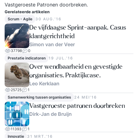
Vastgeroeste Patronen doorbreken
.
Gerelateerde artikelen
Scrum - Agile
30 AUG.‘16
De vijfdaagse Sprint-aanpak. Casus
klantgerichtheid
Simon van der Veer
37798
0
Prestatie indicatoren
19 JUL.‘16
Over wendbaarheid en gevestigde
organisaties. Praktijkcase.
Leo Kerklaan
25725
1
Samenwerking tussen organisaties
24 MEI‘16
Vastgeroeste patronen doorbreken
Dirk-Jan de Bruijn
11393
1
Innovatie
31 MRT.‘16