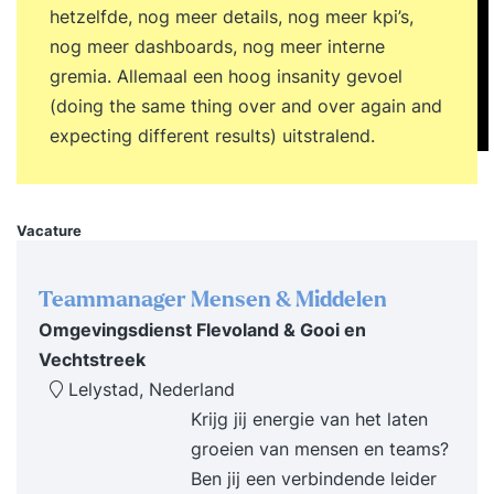
innovatief vermogen stimuleren en je zakelijke
hetzelfde, nog meer details, nog meer kpi’s,
flexibiliteit vergroten. Kortom: hoe haal je het
nog meer dashboards, nog meer interne
meeste uit nieuwe situaties? Programma van de
gremia. Allemaal een hoog insanity gevoel
training Creativiteit en Innovatie College 1
(doing the same thing over and over again and
Brainstormen: potentieel heel productief, maar
expecting different results) uitstralend.
onder welke voorwaarden? En vanuit welke
vraag? Convergeren en divergeren: deze
technieken helpen je ideeën te kiezen en in
Vacature
praktijk te brengen. Dat zeurstemmetje in je
hoofd: je innerlijke criticus die creativiteit remt.
Hoe snoer je ‘m de mond? College 2 Group
Teammanager Mensen & Middelen
genius: hoe stimuleer en optimaliseer je
Omgevingsdienst Flevoland & Gooi en
creativiteit in groepsverband? Mindful versus
Vechtstreek
mind-wandering: twee concepten die je
Lelystad, Nederland
creativiteit een boost kunnen geven Orde en
Krijg jij energie van het laten
daadkracht: kanaliseer en benut via concrete
groeien van mensen en teams?
oefeningen de ideeënstroom in je hoofd
Ben jij een verbindende leider