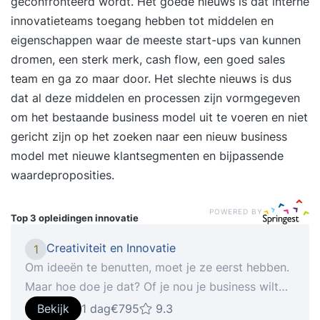
geconfronteerd wordt. Het goede nieuws is dat interne
innovatieteams toegang hebben tot middelen en
eigenschappen waar de meeste start-ups van kunnen
dromen, een sterk merk, cash flow, een goed sales
team en ga zo maar door. Het slechte nieuws is dus
dat al deze middelen en processen zijn vormgegeven
om het bestaande business model uit te voeren en niet
gericht zijn op het zoeken naar een nieuw business
model met nieuwe klantsegmenten en bijpassende
waardeproposities.
POWERED BY
Top 3 opleidingen
innovatie
Creativiteit en Innovatie
1
Om ideeën te benutten, moet je ze eerst hebben.
Maar hoe doe je dat? Of je nou je business wilt
uitbreiden, een verdienmodel moet (her)uitvinden
Bekijk
1 dag
€795
9.3