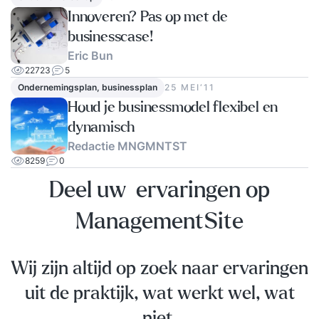
Innoveren? Pas op met de
businesscase!
Eric Bun
22723
5
Ondernemingsplan, businessplan
25 MEI‘11
Houd je businessmodel flexibel en
dynamisch
Redactie MNGMNTST
8259
0
Deel uw ervaringen op
ManagementSite
Wij zijn altijd op zoek naar ervaringen
uit de praktijk, wat werkt wel, wat
niet.