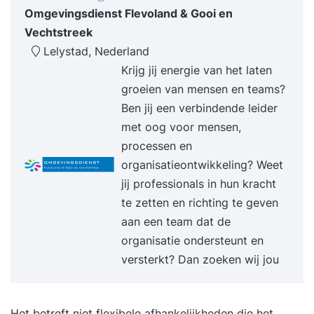
onder welke voorwaarden? En vanuit welke
Omgevingsdienst Flevoland & Gooi en
vraag? Convergeren en divergeren: deze
Vechtstreek
technieken helpen je ideeën te kiezen en in
Lelystad, Nederland
praktijk te brengen. Dat zeurstemmetje in je
Krijg jij energie van het laten
hoofd: je innerlijke criticus die creativiteit remt.
groeien van mensen en teams?
Hoe snoer je ‘m de mond? College 2 Group
Ben jij een verbindende leider
genius: hoe stimuleer en optimaliseer je
met oog voor mensen,
creativiteit in groepsverband? Mindful versus
processen en
mind-wandering: twee concepten die je
organisatieontwikkeling? Weet
creativiteit een boost kunnen geven Orde en
jij professionals in hun kracht
daadkracht: kanaliseer en benut via concrete
te zetten en richting te geven
oefeningen de ideeënstroom in je hoofd
aan een team dat de
Visualisatie: een techniek om creativiteit te
organisatie ondersteunt en
bevorderen. Wat gebeurt er in je brein, en
versterkt? Dan zoeken wij jou
waarom werkt het zo goed?
Het betreft niet flexibele afhankelijkheden die het