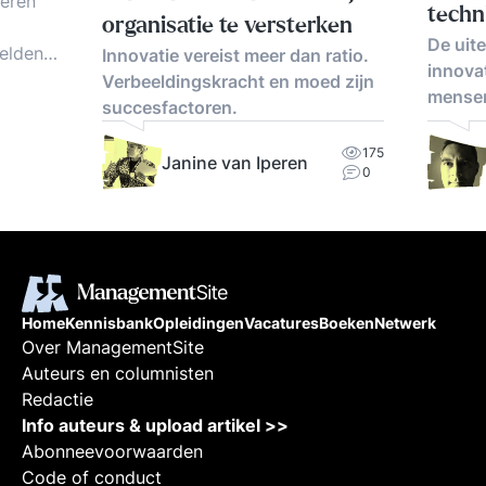
veren
techn
organisatie te versterken
De uit
elden,
Innovatie vereist meer dan ratio.
innova
an
Verbeeldingskracht en moed zijn
mense
succesfactoren.
175
Janine van Iperen
0
Home
Kennisbank
Opleidingen
Vacatures
Boeken
Netwerk
Over ManagementSite
Auteurs en columnisten
Redactie
Info auteurs & upload artikel >>
Abonneevoorwaarden
Code of conduct