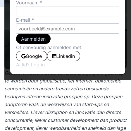
Voornaam
E-mail
Aanmelden
Of eenvoudig aanmelden met:
Google
Linkedin
Al lid?
Log in
Geconfronteerd met de continue dreiging om gedisrupt
te worden door globalisatie, het internet, opkomende
economieën en andere trends zetten bestaande
bedrijven interne innovatie groepen op. Deze groepen
adopteren vaak de werkwijzen van start-ups en
versnellers. Liever disruption en innovatie dan directe
concurrentie, liever customer development dan product
development, liever wendbaarheid en snelheid dan lage