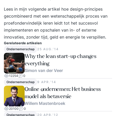
Lees in mijn volgende artikel hoe design-principes
gecombineerd met een wetenschappelijk proces van
proefondervindelijk leren leidt tot het succesvol
implementeren en opschalen van in- of externe
innovaties, zonder tijd, geld en energie te verspillen.
Gerelateerde artikelen
Ondernemerschap
25 AUG.‘14
Why the lean start-up changes
everything
Simon van der Veer
12254
0
Ondernemerschap
9 APR.‘14
Online ondernemen: Het business
model als betaversie
Willem Mastenbroek
20100
0
Ondernemerschap
20 APR.‘12