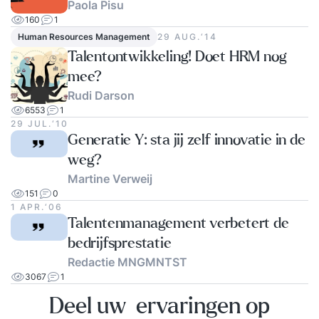
Paola Pisu
160
1
Human Resources Management
29 AUG.‘14
Talentontwikkeling! Doet HRM nog
mee?
Rudi Darson
6553
1
29 JUL.‘10
Generatie Y: sta jij zelf innovatie in de
weg?
Martine Verweij
151
0
1 APR.‘06
Talentenmanagement verbetert de
bedrijfsprestatie
Redactie MNGMNTST
3067
1
Deel uw ervaringen op