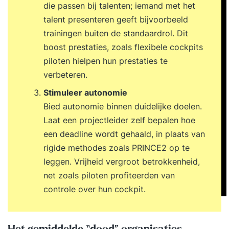
die passen bij talenten; iemand met het
praktische oefeningen en opdrachten levert je
talent presenteren geeft bijvoorbeeld
waardevolle informatie om je functie met succes
trainingen buiten de standaardrol. Dit
te vervullen. Ook leer je veel van je
boost prestaties, zoals flexibele cockpits
medecursisten die werkzaam zijn bij andere
piloten hielpen hun prestaties te
organisaties. De opleiding wordt verzorgd door
verbeteren.
een deskundige met brede ervaring op het
gebied van personeel en organisatie.
Stimuleer autonomie
Bied autonomie binnen duidelijke doelen.
Laat een projectleider zelf bepalen hoe
een deadline wordt gehaald, in plaats van
rigide methodes zoals PRINCE2 op te
leggen. Vrijheid vergroot betrokkenheid,
net zoals piloten profiteerden van
controle over hun cockpit.