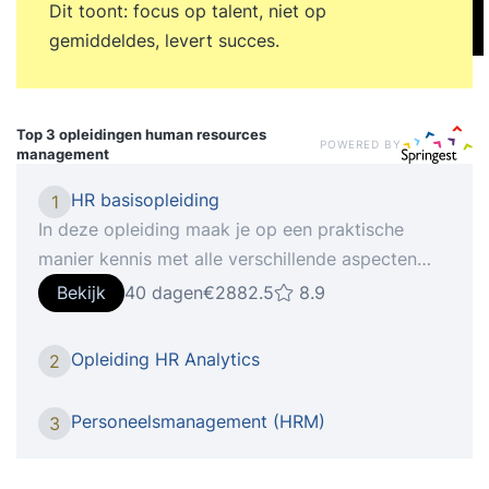
Dit toont: focus op talent, niet op
gemiddeldes, levert succes.
Top 3 opleidingen
human resources
POWERED BY
management
HR basisopleiding
1
In deze opleiding maak je op een praktische
manier kennis met alle verschillende aspecten
van personeel en organisatie, waardoor je je
Bekijk
40 dagen
€2882.5
8.9
verder ontwikkelt in je carrière. Het succes van
organisaties wordt bepaald door de mensen die
Opleiding HR Analytics
2
er werken. Daar speelt de afdeling HRM,
Personeelszaken of P&O een cruciale rol in. Naast
Personeelsmanagement (HRM)
3
administratieve processen houdt deze afdeling
zich bezig met het werven, ontwikkelen en