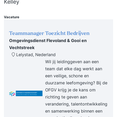
Kelley
vakgebied, voert deeltaken uit of je wil in de
toekomst een personeelsfunctie vervullen. - Je
Vacature
brengt je kennis van en inzicht in
personeelszaken naar een hoger niveau - Je leert
alle essentiële onderdelen van personeel en
Teammanager Toezicht Bedrijven
organisatie - Je begrijpt de positie en functie van
Omgevingsdienst Flevoland & Gooi en
de P&O-afdeling binnen de organisatie - Je leert
Vechtstreek
de verschillende personeelsinstrumenten kennen
Lelystad, Nederland
en toepassen - Je heb inzicht in je rol in relatie
Wil jij leidinggeven aan een
tot de overige organisatiedisciplines zoals
team dat elke dag werkt aan
marketing, verkoop, logistiek en productie -
een veilige, schone en
Personeel en organisatie - De rol en positie van
duurzame leefomgeving? Bij de
personeelszaken - Uw taken en
OFGV krijg je de kans om
verantwoordelijkheden als
richting te geven aan
personeelsmedewerker - Basiselementen binnen
verandering, talentontwikkeling
het P&O-vak - Kennis en inzicht in
en samenwerking binnen een