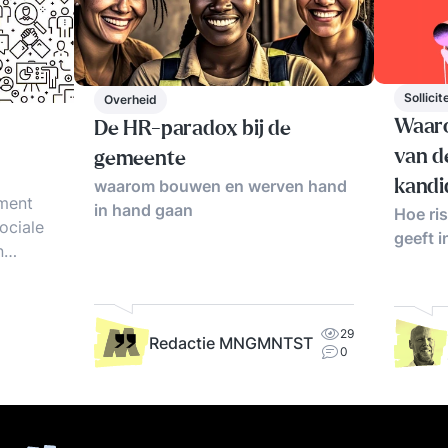
Sollici
Overheid
Waaro
De HR-paradox bij de
van d
gemeente
waarom bouwen en werven hand
kandi
ment
in hand gaan
Hoe ri
ociale
geeft i
n
 HRM,
eelden.
29
Redactie MNGMNTST
0