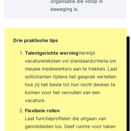
personeelsinstrumenten - Werving en selectie van
organisatie die volop in
nieuwe medewerkers (ook met social media) -
beweging is.
Arbeidsovereenkomst - Ontwikkeling van
personeel - Ondernemings- en
medezeggenschapsraad - Administratieve en
juridische processen - Werkomstandigheden en
Drie praktische tips
behoud van personeel - Gesprekscyclus met
Talentgerichte werving
Vermijd
medewerkers - Arbeidsrecht met betrekking tot
vacatureteksten vol standaardcriteria om
arbeidsovereenkomst en ontslag -
nieuwe medewerkers aan te trekken. Laat
Examentraining - Praktijksituaties en -
sollicitanten tijdens het gesprek vertellen
voorbeelden In deze praktische Basisopleiding
hoe zij het beste tot hun recht denken te
Personeelszaken worden de belangrijkste
komen voor het vervullen van een
onderwerpen op het gebied van personeel en
vacature.
organisatie behandeld. Hierbij wordt een
Flexibele rollen
duidelijke vertaalslag naar de eigen
Laat functieprofielen die uitgaan van
praktijksituatie gemaakt aan de hand van
gemiddelden los. Geef ruimte voor taken
aansprekende voorbeelden. Een veelheid aan