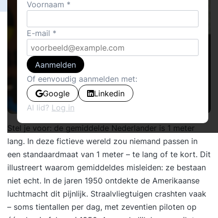
Voornaam
E-mail
Aanmelden
Of eenvoudig aanmelden met:
Google
Linkedin
Al lid?
Log in
Stel je voor: de gemiddelde Nederlander is 1 meter
lang. In deze fictieve wereld zou niemand passen in
een standaardmaat van 1 meter – te lang of te kort. Dit
illustreert waarom gemiddeldes misleiden: ze bestaan
niet echt. In de jaren 1950 ontdekte de Amerikaanse
luchtmacht dit pijnlijk. Straalvliegtuigen crashten vaak
– soms tientallen per dag, met zeventien piloten op