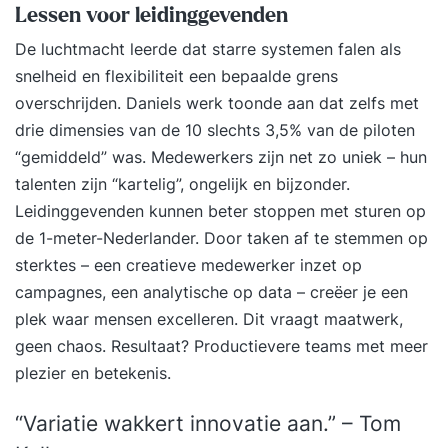
begeleiden van medewerkers. Wil je de daarvoor
Lessen voor leidinggevenden
benodigde basiskennis opdoen en de praktische
De luchtmacht leerde dat starre systemen falen als
en uitvoerende werkzaamheden die hierbij komen
snelheid en flexibiliteit een bepaalde grens
kijken je eigen maken? In deze praktijkgerichte
overschrijden. Daniels werk toonde aan dat zelfs met
opleiding leer je over de belangrijkste facetten
drie dimensies van de 10 slechts 3,5% van de piloten
van personeelszaken. Door de vele oefeningen,
“gemiddeld” was. Medewerkers zijn net zo uniek – hun
de ruimte voor discussie en de terugkoppeling
talenten zijn “kartelig”, ongelijk en bijzonder.
naar jouw eigen werkomgeving kom je steviger in
Leidinggevenden kunnen beter stoppen met sturen op
je schoenen te staan en ontwikkel je je verder in
de 1-meter-Nederlander. Door taken af te stemmen op
je carrière. Unieke resultaten • Maak een
sterktes – een creatieve medewerker inzet op
carrièreswitch zonder HR vooropleiding •
campagnes, een analytische op data – creëer je een
Versterk je cv met een gedegen basisopleiding •
plek waar mensen excelleren. Dit vraagt maatwerk,
Begeleiding door een deskundige met brede P&O
geen chaos. Resultaat? Productievere teams met meer
ervaring De Basisopleiding Personeelszaken is
plezier en betekenis.
geschikt voor diegenen die kennis willen maken
met alle facetten op het gebied van personeel en
“Variatie wakkert innovatie aan.” – Tom
organisatie. Je bent reeds werkzaam binnen dit