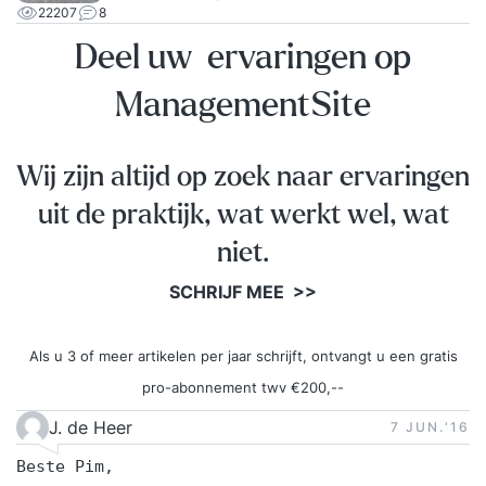
en/of Semco Selfie (Teamscan) heeft u al voor €
22207
8
30 per medewerker (excl. btw). Een opvolgsessie
Deel uw ervaringen op
met opdrachtgever en/of het desbetreffende
team kost € 990 per sessie (excl. btw).
ManagementSite
Wij zijn altijd op zoek naar ervaringen
uit de praktijk, wat werkt wel, wat
niet.
SCHRIJF MEE >>
Als u 3 of meer artikelen per jaar schrijft, ontvangt u een gratis
pro-abonnement twv €200,--
J. de Heer
7 JUN.‘16
Beste Pim,