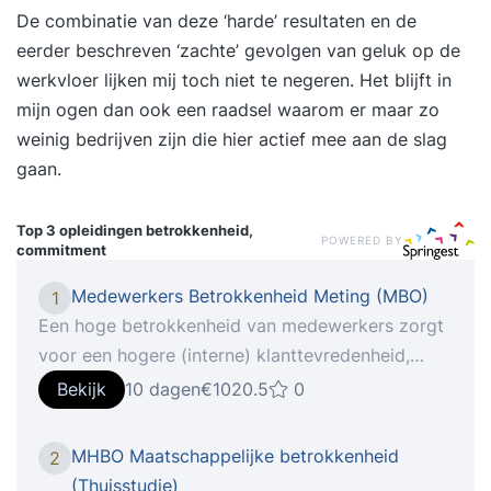
De combinatie van deze ‘harde’ resultaten en de
eerder beschreven ‘zachte’ gevolgen van geluk op de
werkvloer lijken mij toch niet te negeren. Het blijft in
mijn ogen dan ook een raadsel waarom er maar zo
weinig bedrijven zijn die hier actief mee aan de slag
gaan.
Top 3 opleidingen
betrokkenheid,
POWERED BY
commitment
Medewerkers Betrokkenheid Meting (MBO)
1
Een hoge betrokkenheid van medewerkers zorgt
voor een hogere (interne) klanttevredenheid,
innovatie en slagkracht. Wil je flexibeler kunnen
Bekijk
10 dagen
€1020.5
0
inspelen op de kansen en bedreigingen in de
markt? Of zoek je naar een manier om
MHBO Maatschappelijke betrokkenheid
2
verbeterinitiatieven sneller en effectiever op te
(Thuisstudie)