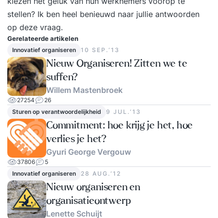
kiezen het geluk van hun werknemers voorop te
meerkeuzevragen die door iedereen individueel
stellen? Ik ben heel benieuwd naar jullie antwoorden
ingevuld worden. Nadat alle enquêtes zijn
op deze vraag.
ingevuld, wordt een werksessie georganiseerd
Gerelateerde artikelen
waarin een van onze Semco Style Experts de
Innovatief organiseren
10 SEP.‘13
resultaten en vervolgstappen met de teams
Nieuw Organiseren! Zitten we te
bespreekt. Alle deelnemers krijgen
suffen?
een individueel rapport van hun persoonlijke kijk
Willem Mastenbroek
op het team en praktische tips over wat ze
27254
26
Sturen op verantwoordelijkheid
9 JUL.‘13
kunnen verbeteren. Er wordt ook
Commitment: hoe krijg je het, hoe
een teamrapport gecreëerd waarin alle punten
verlies je het?
staan samengevat, vervolgens beginnen de
Gyuri George Vergouw
discussies over teamverbetering.
37806
5
Het organisatierapport verzamelt alle resultaten
Innovatief organiseren
28 AUG.‘12
om de voortgang tussen teams over een
Nieuw organiseren en
bepaalde periode te vergelijken en bij te houden.
organisatieontwerp
Een Medewerkers Betrokkenheid Meting (MBO)
Lenette Schuijt