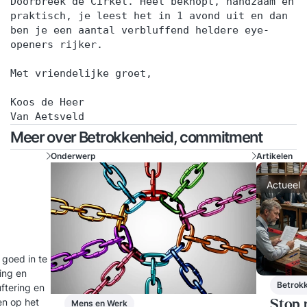
Doorbreek de Cirkel. Heel beknopt, handzaam en
praktisch, je leest het in 1 avond uit en dan
ben je een aantal verbluffend heldere eye-
openers rijker.
Met vriendelijke groet,
Koos de Heer
Van Aetsveld
Meer over Betrokkenheid, commitment
Onderwerp
Artikelen
Actueel
 goed in te
ling en
Betrok
uftering en
en op het
Mens en Werk
Stop 