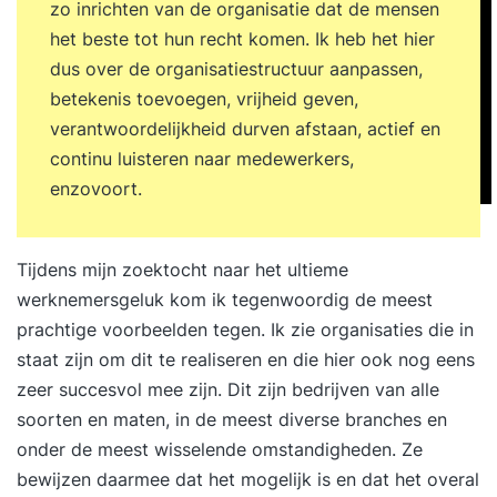
zo inrichten van de organisatie dat de mensen
Style Institute en begeleid organisaties bij
het beste tot hun recht komen. Ik heb het hier
de implementatie van deze filosofie. De basis is
dus over de organisatiestructuur aanpassen,
simpel. Er zijn vijf speerpunten die van invloed
betekenis toevoegen, vrijheid geven,
zijn op debetrokkenheid en slagkracht binnen je
verantwoordelijkheid durven afstaan, actief en
organisatie. Deze zijn benoemd in onderstaande
continu luisteren naar medewerkers,
afbeelding: Vertrouwen Alternatieve controle
enzovoort.
Zelfmanagement Extreme stakeholder alignment
Creatieve innovatie Onderzoek naar
medewerkersbetrokkenheid Als je
Tijdens mijn zoektocht naar het ultieme
de betrokkenheid van medewerkers wil verhogen,
werknemersgeluk kom ik tegenwoordig de meest
dan is het verstandig om eerst een nulmeting uit
prachtige voorbeelden tegen. Ik zie organisaties die in
te voeren. Zo weet je hoe betrokken je
staat zijn om dit te realiseren en die hier ook nog eens
medewerkers daadwerkelijk zijn en waar het
zeer succesvol mee zijn. Dit zijn bedrijven van alle
verbeterpotentieel ligt. Deze meting vormt de
soorten en maten, in de meest diverse branches en
basis voor de eerste slag, dit is het begin van
onder de meest wisselende omstandigheden. Ze
je slagkracht. Een medewerkersbetrokkenheid
bewijzen daarmee dat het mogelijk is en dat het overal