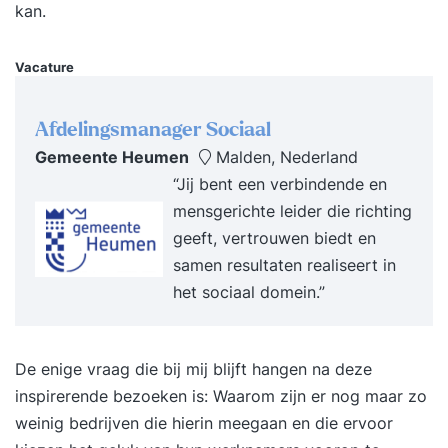
onderzoek heeft lage investeringskosten, maar
kan.
een grote effect. Alle medewerkers krijgen een
online vragenlijst om in te vullen. Vibber
Vacature
people analyseert en deelt de resultaten in een
presentatie aan de directie en/of het
Afdelingsmanager Sociaal
management en indien gewenst aan de
Gemeente Heumen
Malden, Nederland
medewerkers. Semco selfie (teamscan) Wil je als
“Jij bent een verbindende en
organisatie of als team de taken en
mensgerichte leider die richting
verantwoordelijkheden lager in de organisatie
geeft, vertrouwen biedt en
plaatsen? Wil je daarbij ook aan de slag met de
samen resultaten realiseert in
eerste stappen van ‘zelforganisatie’? Kies dan
het sociaal domein.”
voor de Semco-selfie. Dit is eenkrachtig middel
om erachter te komen waar een team staat.
Hierbij wordt voornamelijk gekeken naar de vijf
De enige vraag die bij mij blijft hangen na deze
speerpunten en vijftien pilaren van
inspirerende bezoeken is: Waarom zijn er nog maar zo
het Semco Style Framework. Deze statistisch
weinig bedrijven die hierin meegaan en die ervoor
gevalideerde tool bestaat uit 45