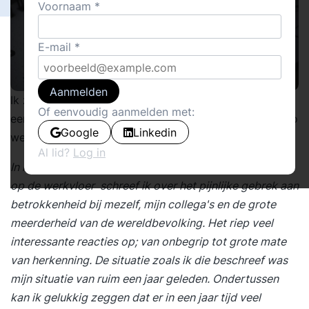
Voornaam
E-mail
Aanmelden
Ik zie genoeg fraaie voorbeelden van organisaties met
Of eenvoudig aanmelden met:
een hoog niveau van betrokkenheid. Waarom zijn er zo
Google
Linkedin
weinig bedrijven die hierin meegaan?
Al lid?
Log in
In mijn vorige column
De bittere realiteit van motivatie
op de werkvloer
schreef ik over het pijnlijke gebrek aan
betrokkenheid bij mezelf, mijn collega's en de grote
meerderheid van de wereldbevolking. Het riep veel
interessante reacties op; van onbegrip tot grote mate
van herkenning. De situatie zoals ik die beschreef was
mijn situatie van ruim een jaar geleden. Ondertussen
kan ik gelukkig zeggen dat er in een jaar tijd veel