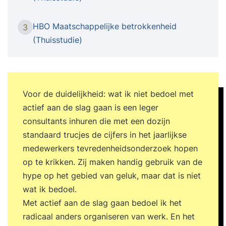
pakken. Dan is een hoge mate
van betrokkenheid bij je personeel essentieel. Als
HBO Maatschappelijke betrokkenheid
3
medewerkers betrokken zijn bij je organisatie
(Thuisstudie)
trekken ze eerder zaken naar zich toe, zijn ze
bereid een stap harder te lopen en zorgen ze
voor betere resultaten en een hogere
klanttevredenheid. Maar hoe creëer je een
Voor de duidelijkheid: wat ik niet bedoel met
hoge medewerkersbetrokkenheid? Dit is allemaal
actief aan de slag gaan is een leger
mogelijk met de aanpak van Ricardo Semler
consultants inhuren die met een dozijn
genaamd Semco. Semco van Ricardo Semler
standaard trucjes de cijfers in het jaarlijkse
Ricardo Semler heeft een effectieve methode
medewerkers tevredenheidsonderzoek hopen
ontwikkeld die wereldwijd steeds meer
op te krikken. Zij maken handig gebruik van de
bekendheid krijgt. Deze aanpak wordt in meer of
hype op het gebied van geluk, maar dat is niet
minder extreme mate geïmplementeerd binnen
wat ik bedoel.
organisaties. In Nederland kennen we zijn
Met actief aan de slag gaan bedoel ik het
organisatie als het Semco Style
radicaal anders organiseren van werk. En het
Instituut. Vibber is officieel partner van Semco