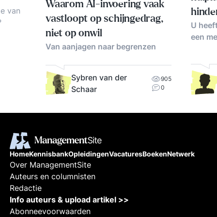
Waarom AI-invoering vaak
ie van
hinde
vastloopt op schijngedrag,
?
U heeft
niet op onwil
een me
Van aanjagen naar begrenzen
Sybren van der
905
gitale
0
Schaar
an de
n mega
icatie
re
Home
Kennisbank
Opleidingen
Vacatures
Boeken
Netwerk
eid en
Over ManagementSite
 van
Auteurs en columnisten
ndingen.
Redactie
Info auteurs & upload artikel >>
Abonneevoorwaarden