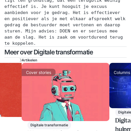
ligt ten grondslag, dat een terugblik weinig
effectief is. Je kunt hooguit je excuus
aanbieden voor je gedrag. Het is effectiever
en positiever als je met elkaar afspreekt welk
gedrag de bestuurder moet vertonen en daarop
sturen. Mijn advies: DOEN en er serieus mee
aan de slag. Het is zaak om voortdurend terug
te koppelen.
Meer over Digitale transformatie
Artikelen
Cover stories
Columns
Digital
Digita
Digitale transformatie
hulpm