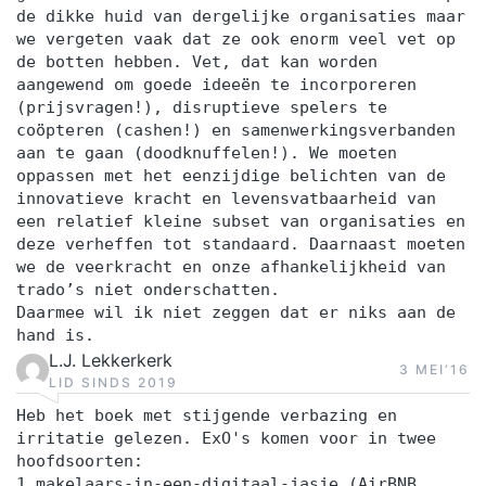
de dikke huid van dergelijke organisaties maar
we vergeten vaak dat ze ook enorm veel vet op
de botten hebben. Vet, dat kan worden
aangewend om goede ideeën te incorporeren
(prijsvragen!), disruptieve spelers te
coöpteren (cashen!) en samenwerkingsverbanden
aan te gaan (doodknuffelen!). We moeten
oppassen met het eenzijdige belichten van de
innovatieve kracht en levensvatbaarheid van
een relatief kleine subset van organisaties en
deze verheffen tot standaard. Daarnaast moeten
we de veerkracht en onze afhankelijkheid van
trado’s niet onderschatten.
Daarmee wil ik niet zeggen dat er niks aan de
hand is.
L.J. Lekkerkerk
3 MEI‘16
LID SINDS 2019
Heb het boek met stijgende verbazing en
irritatie gelezen. ExO's komen voor in twee
hoofdsoorten:
1 makelaars-in-een-digitaal-jasje (AirBNB,