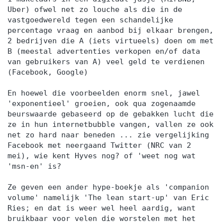
Uber) ofwel net zo louche als die in de
vastgoedwereld tegen een schandelijke
percentage vraag en aanbod bij elkaar brengen,
2 bedrijven die A (iets virtueels) doen om met
B (meestal advertenties verkopen en/of data
van gebruikers van A) veel geld te verdienen
(Facebook, Google)
En hoewel die voorbeelden enorm snel, jawel
'exponentieel' groeien, ook qua zogenaamde
beurswaarde gebaseerd op de gebakken lucht die
ze in hun internetbubble vangen, vallen ze ook
net zo hard naar beneden ... zie vergelijking
Facebook met neergaand Twitter (NRC van 2
mei), wie kent Hyves nog? of 'weet nog wat
'msn-en' is?
Ze geven een ander hype-boekje als 'companion
volume' namelijk 'The lean start-up' van Eric
Ries; en dat is weer wel heel aardig, want
bruikbaar voor velen die worstelen met het