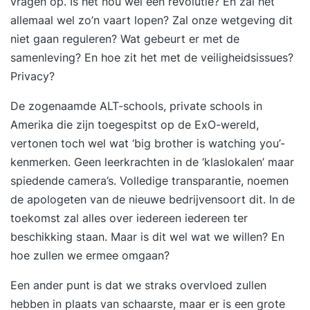
vragen op. Is het nou wel een revolutie? En zal het
onderwerp Proactief en ondernemend
allemaal wel zo’n vaart lopen? Zal onze wetgeving dit
gedrag. Daarnaast verto
niet gaan reguleren? Wat gebeurt er met de
samenleving? En hoe zit het met de veiligheidsissues?
Privacy?
De zogenaamde ALT-schools, private schools in
Amerika die zijn toegespitst op de ExO-wereld,
vertonen toch wel wat ‘big brother is watching you’-
kenmerken. Geen leerkrachten in de ‘klaslokalen’ maar
spiedende camera’s. Volledige transparantie, noemen
de apologeten van de nieuwe bedrijvensoort dit. In de
toekomst zal alles over iedereen iedereen ter
beschikking staan. Maar is dit wel wat we willen? En
hoe zullen we ermee omgaan?
Een ander punt is dat we straks overvloed zullen
hebben in plaats van schaarste, maar er is een grote