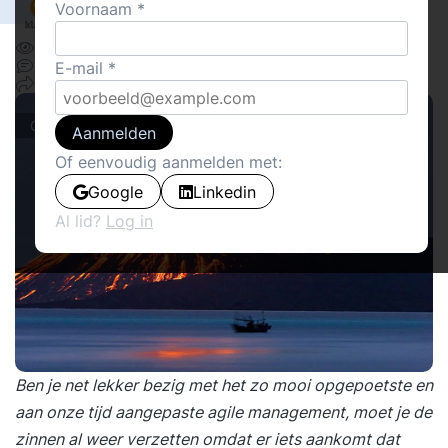
Voornaam
Gek Op Klanten, Jonge Bazen
11371
Delen
8
E-mail
18
Cover stories
Aanmelden
Of eenvoudig aanmelden met:
Google
Linkedin
Al lid?
Log in
Ben je net lekker bezig met het zo mooi opgepoetste en
aan onze tijd aangepaste agile management, moet je de
zinnen al weer verzetten omdat er iets aankomt dat