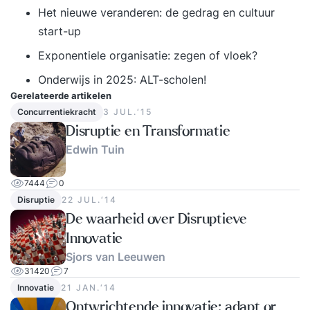
Het nieuwe veranderen: de gedrag en cultuur
start-up
Exponentiele organisatie: zegen of vloek?
Onderwijs in 2025: ALT-scholen!
Gerelateerde artikelen
Concurrentiekracht
3 JUL.‘15
Disruptie en Transformatie
Edwin Tuin
7444
0
Disruptie
22 JUL.‘14
De waarheid over Disruptieve
Innovatie
Sjors van Leeuwen
31420
7
Innovatie
21 JAN.‘14
Ontwrichtende innovatie: adapt or