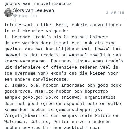
gebrek aan innovatiesucces.
Sjors van Leeuwen
3 MEI‘16
PRO-LID
Interessant artikel Bert, enkele aanvullingen
in willekeurige volgorde:
1. Bekende trado’s als GE en het Chinese
Haider worden door Ismael e.a. ook als expo
gezien, dus het kan blijkbaar wel. Hoewel het
bekend is dat trado’s nu eenmaal moeilijk van
koers veranderen. Daarnaast investeren trado’s
uit defensieve of offensieve redenen veel in
(de overname van) expo’s dus die kiezen voor
een andere aanvliegroute.
2. Ismael e.a. hebben inderdaad een goed boek
geschreven. Maar…ze hebben een beproefde
aanpak gevolgd: welke (nieuwe) organisaties
doen het goed (groeien exponentieel) en welke
kenmerken hebben ze gemeenschappelijk.
Vergelijkbaar met een aanpak zoals Peters en
Waterman, Collins, Porter en vele anderen
hebben gevolgd bij hun zoektocht naar