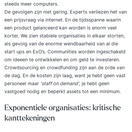
en/of in welke contexten wil je meer initiatief en
steeds meer computers.
ondernemend gedrag vertonen? Wat zijn jouw
De gevolgen zijn niet gering. Experts verliezen het van
resultaat-, activiteiten- en gedragsdoelstellingen
een prijsvraag via internet. En de tijdsspanne waarin
in die situaties? Hoe ziet jouw gedrag als
een product gelanceerd kan worden is enorm veel
succesfactor eruit? Passion - love. Waar hou ik
korter. We zien stabiele organisaties in elkaar storten,
van? (drijfveren) Vision - create. Wat wil ik
als gevolg van de enorme wendbaarheid van al die
creëren in de wereld? Mission - contribute. Wat
start ups en ExO’s. Communities worden ingeschakeld
wil ik bijdragen? Ambition - achieve. Wat wil ik
om ideeen te ontwikkelen en om geld te investeren.
bereiken? Role - become. Wat wil ik worden?
Crowdsourcing en crowdfunding zijn aan de orde van
Welk gedrag wil je meer inzetten, welk gedrag
de dag. En de kosten zijn laag, want je hebt geen vast
minder, wat voor nieuw gedrag wil je tonen en
personeel maar
'staff on demand'
, je hebt geen
van welk gedrag wil je afscheid nemen om zo
vastgoed nodig en beperkt assets tot een minimum.
meer kansen te zien, te benutten en waarde te
creëren? Welke personal branding vloeit voort uit
Exponentiele organisaties: kritische
het voorgaande die aansluit bij jouw specifieke
kanttekeningen
persoonlijke kwaliteit en kracht? Hoe blokkeer je
jezelf waardoor je gewenst gedrag niet laat zien