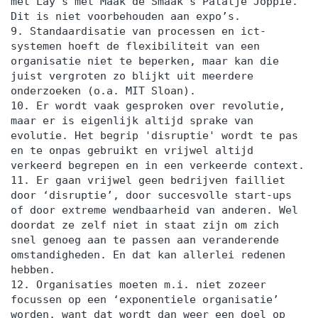
met Lay's met Maak de Smaak's Patatje Joppie.
Dit is niet voorbehouden aan expo’s.
9. Standaardisatie van processen en ict-
systemen hoeft de flexibiliteit van een
organisatie niet te beperken, maar kan die
juist vergroten zo blijkt uit meerdere
onderzoeken (o.a. MIT Sloan).
10. Er wordt vaak gesproken over revolutie,
maar er is eigenlijk altijd sprake van
evolutie. Het begrip 'disruptie' wordt te pas
en te onpas gebruikt en vrijwel altijd
verkeerd begrepen en in een verkeerde context.
11. Er gaan vrijwel geen bedrijven failliet
door ‘disruptie’, door succesvolle start-ups
of door extreme wendbaarheid van anderen. Wel
doordat ze zelf niet in staat zijn om zich
snel genoeg aan te passen aan veranderende
omstandigheden. En dat kan allerlei redenen
hebben.
12. Organisaties moeten m.i. niet zozeer
focussen op een ‘exponentiele organisatie’
worden, want dat wordt dan weer een doel op