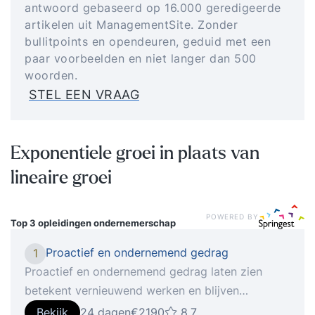
antwoord gebaseerd op 16.000 geredigeerde
artikelen uit ManagementSite. Zonder
bullitpoints en opendeuren, geduid met een
paar voorbeelden en niet langer dan 500
woorden.
STEL EEN VRAAG
Exponentiele groei in plaats van
lineaire groei
POWERED BY
Top 3 opleidingen
ondernemerschap
Proactief en ondernemend gedrag
1
Proactief en ondernemend gedrag laten zien
betekent vernieuwend werken en blijven
investeren in jezelf. Iedereen levert toegevoegde
Bekijk
24 dagen
€2190
8.7