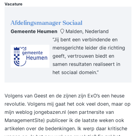
en hoe kun je dat ineffectieve gedrag
Vacature
doorbreken? Op welke wijze helpt de kunst van
het omdenken jou bij het realiseren van je
Afdelingsmanager Sociaal
doelen? Hoe doorloop jij bij tegenslag of
Gemeente Heumen
Malden, Nederland
verandering de fasen van ontkenning, weerstand
“Jij bent een verbindende en
en kansen zien naar proactiviteit? Wat zijn
mensgerichte leider die richting
vragen en/of klachten die jij krijgt van anderen en
geeft, vertrouwen biedt en
hoe kun je die voorkomen door proactief
samen resultaten realiseert in
handelen? Hoe kun je jouw invloed en
het sociaal domein.”
overtuigingskracht vergroten? Je maakt kennis
met de zes beïnvloedingsstrategieën van Robert
Cialdini. Hoe vertaal je jouw sterke punten in
Volgens van Geest en de zijnen zijn ExO’s een heuse
voordelen voor jouw omgeving? Hoe kun je jouw
revolutie. Volgens mij gaat het ook veel doen, maar op
gunfactor vergroten? Hoe maak je het verschil
mijn weblog
jongebazen.nl
(een partnersite van
met aansprekende resultaten? Verankering Na
ManagementSite) publiceer ik de laatste weken ook
afloop van de training ontvang je een bericht met
artikelen over de bedenkingen. Ik werp daar kritische
de meest belangrijke inzichten over het