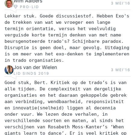
Wim Aalbers
3 MEI‘16
PRO-LID
Lekker stuk. Goede discussiestof. Hebben Exo's
de trekken van wat we vroeger een lange
termijn orientatie, versus het veelvuldig
verguisde korte termijn denken van met name
beursgenoteerde trado's? Schijnbare paradox.
Disruptie is geen doel, maar gevolg. Uitdaging
is om meer van het exo-denken te implementeren
in trado organisaties.
Jos van der Wielen
3 MEI‘16
LID SINDS 2019
Goed stuk, Bert. Kritiek op de trado’s is van
alle tijden. De complexiteit van dergelijke
organisaties en het daaraan gekoppelde gebrek
aan verbinding, wendbaarheid, responsiviteit
en innovatie(snelheid) liggen al decennia
onder vuur. We lezen deze verhalen, in
verschillende soorten en maten, al sinds het
verschijnen van Rosabeth Moss-Kanter’s ‘When
giants learn to dance’. Er is veel kritiek op