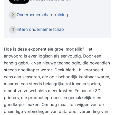
waarde met zijn of haar specifieke kwaliteiten.
Toegevoegde waarde die gekoppeld is aan de
Ondernemerschap training
2
fase waarin de organisatie zich op dat moment
bevindt. Hoe je kansen kunt zien, benutten en op
Intern ondernemerschap
3
een proactieve manier waarde kunt creëren voor
jouw bedrijf en (toekomstige) werk- en
opdrachtgevers, leer je tijdens de
Hoe is deze exponentiele groei mogelijk? Het
training Proactief en ondernemend gedrag.
antwoord is even logisch als eenvoudig. Door een
Onderwerpen Tijdens de training komen onder
handig gebruik van nieuwe technologie, die bovendien
meer de volgende onderwerpen aan bod,
steeds goedkoper wordt. Denk hierbij bijvoorbeeld
waardoor je ondernemerschap en initiatiefrijke
eens aan sensoren, die ooit behoorlijk kostbaar waren,
handelen wordt vergroot: Welke vorm van
maar nu een steeds belangrijke rol kunnen spelen,
ondernemerschap past het beste bij jouw
omdat ze vrijwel niets meer kosten. En aan de 3D
waarden en drijfveren? Wat is jouw gedragsstijl
printers, die productieprocessen gemakkelijker en
en hoe kun je binnen die gedragsstijl proactief en
goedkoper maken. Om nog maar te zwijgen van de
ondernemend handelen? Op welke momenten
oneindige verbindingen van data door verbinding van