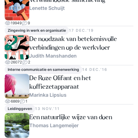
Verwaarloosde samenleving
Lenette Schuijt
19949
9
Zingeving in werk en organisatie
17 DEC.‘19
De noodzaak van betekenisvolle
verbindingen op de werkvloer
Judith Manshanden
26072
2
Interne communicatie en samenwerking
14 DEC.‘16
De Roze Olifant en het
koffiezetapparaat
Marinka Lipsius
6869
1
Leidinggeven
13 NOV.‘11
Een natuurlijke wijze van doen
Thomas Langemeijer