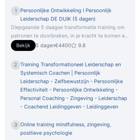
Persoonlijke Ontwikkeling I Persoonlijk
1
Leiderschap DE DUIK (5 dagen)
Diepgaande 5 daagse transformatie training om
patronen te doorbreken, in je kracht te komen en
je potentieel volledig te benutten. Een
Bekijk
5 dagen
€4400
9.8
levensveranderende ervaring voor velen. Meer
dan 15 jaar bewezen. Leer tijdens deze 5-daagse
Training Transformationeel Leiderschap en
2
training om inzicht te krijgen in wat jouw
Systemisch Coachen | Persoonlijk
werkelijke drijfveren zijn en werk aan je
Leiderschap - Zelfbewustzijn - Persoonlijke
persoonlijke ontwikkeling. TRAINING DE DUIK |
Effectiviteit - Persoonlijke Ontwikkeling -
5-daagse training voor persoonlijke ontwikkeling
Personal Coaching - Zingeving - Leiderschap
en groei.LAAT OUDE BALLST LOS, INNERLIJKE
- Coachend Leidinggeven - Leidinggeven
RUST, ZELFVERTROUWEN, KRACHT, PASSIE EN
ZINGEVING Als je verlangt naar meer diepgang
Online training mindfulness, zingeving,
3
en kwaliteit in je leven, als dingen niet gaan zoals
positieve psychologie
je wilt, als je je potentieel volledig wilt benutten,