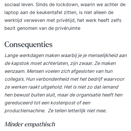
informatie, of een gratis oriëntatiegesprek kun je
sociaal leven. Sinds de lockdown, waarin we achter de
altijd contact met ons opnemen. Enkele reacties:
laptop aan de keukentafel zitten, is niet alleen de
''Life-changing. Ik heb hier de meeste
werktijd verweven met privétijd, het werk heeft zelfs
verandering ervaren na een training ooit. Het is
bezit genomen van de privéruimte
het mooiste cadeau voor Jezelf!''Christine, HR
manager Gemeente Eindhoven ''Het overtrof al
Consequenties
mijn (toch al hoge) verwachtingen. Het mooiste
Lange werkdagen maken waarbij je je menselijkheid aan
cadeau aan mezelf.''Jeroen Kuerble, Directeur
de kapstok moet achterlaten, zijn zwaar. Ze maken
Noordhoff Uitgevers ''De Duik is het mooiste wat
eenzaam. Mensen voelen zich afgesloten van hun
mij is overkomen, het overtreft mijn stoutste
collega’s. Hun verbondenheid met het bedrijf waarvoor
dromen. Mijn vooraf gestelde doelen waren op
ze werken raakt uitgehold. Het is niet zo dat iemand
de laatste dag zo onwerkelijk en onbelangrijk.
hen bewust buiten sluit, maar de organisatie heeft hen
Mijn echte 'doel' is helder binnengekomen. Deze
gereduceerd tot een kostenpost of een
training is de start van de rest van mijn leven. Ik
productiemachine. Ze tellen letterlijk niet mee.
ga vanaf nu met vertrouwen mijn nieuwe leven
LEVEN. Dank aan Joost, Brechtje, Sandra en de
Minder empathisch
rest van de groep die ik in mijn hart heb gesloten.