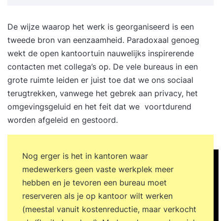
zelfverzekerder wilt zijn of meer evenwicht
zoekt, dan is Training de Duik iets voor jou.Je
De wijze waarop het werk is georganiseerd is een
werkelijke drijfveren boven water Training de
tweede bron van eenzaamheid. Paradoxaal genoeg
Duik is erop gericht om jou beter zicht te bieden
wekt de open kantoortuin nauwelijks inspirerende
op wat je werkelijke drijfveren zijn. Om helder te
contacten met collega’s op. De vele bureaus in een
krijgen wat je echt wilt in het leven, te ervaren
grote ruimte leiden er juist toe dat we ons sociaal
wat belangrijk is voor jou. Je zult je eigen kracht
terugtrekken, vanwege het gebrek aan privacy, het
en potentieel ontdekken om je leven op jouw
omgevingsgeluid en het feit dat we voortdurend
manier vorm te geven en authentiek, autonoom
worden afgeleid en gestoord.
en vrij te leven.Ervaringsgerichte aanpak De Duik
is ontwikkeld in 2008 op basis van tientallen
jaren ervaring en ontwikkeling op het gebied van
Nog erger is het in kantoren waar
persoonlijke ontwikkeling, coaching en
medewerkers geen vaste werkplek meer
training. Het biedt een ervaringsgerichte aanpak
hebben en je tevoren een bureau moet
waardoor je de aangeboden kennis direct kunt
reserveren als je op kantoor wilt werken
toepassen, wat vaak leidt tot blijvende resultaten
(meestal vanuit kostenreductie, maar verkocht