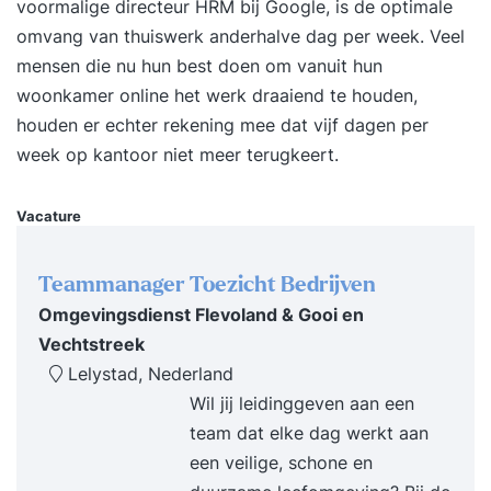
voormalige directeur HRM bij Google, is de optimale
Er wordt gebruik gemaakt van de meest
omvang van thuiswerk anderhalve dag per week. Veel
toonaangevende methoden zoals o.a.:
mensen die nu hun best doen om vanuit hun
mindfulness, lichaamswerk, familieopstellingen,
woonkamer online het werk draaiend te houden,
ontspanningstechnieken en counselingtechnieken.
houden er echter rekening mee dat vijf dagen per
Het proces wordt begeleid door Joost Harends
week op kantoor niet meer terugkeert.
samen met een co-trainer in een respectvolle,
veilige en open sfeer.Wat levert de training je
Vacature
op? Meer zelfinzicht Zelfvertrouwen en
levensvreugde Beter en vrijer functioneren
Loslaten van oude ballast Assertiviteit en
Teammanager Toezicht Bedrijven
daadkracht Authentiek zijn Beter en
Omgevingsdienst Flevoland & Gooi en
gemakkelijker in relatie met anderen. Overwinnen
Vechtstreek
van angsten en oude patronen (Her)ontdekken
Lelystad, Nederland
van je kracht en gebruik van je potentieel
Wil jij leidinggeven aan een
Vernieuwde energie Meer rust en stabiliteit Leven
team dat elke dag werkt aan
in het hier en nu Duidelijke doelen (werk, carrière,
een veilige, schone en
privé, relaties) Het traject bestaat uit: Een