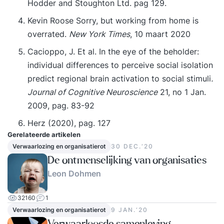
Hodder and Stoughton Ltd. pag 129.
Kevin Roose Sorry, but working from home is
overrated.
New York Times
, 10 maart 2020
Cacioppo, J. Et al. In the eye of the beholder:
individual differences to perceive social isolation
predict regional brain activation to social stimuli
.
Journal of Cognitive Neuroscience
21, no 1 Jan.
2009, pag. 83-92
Herz (2020), pag. 127
Gerelateerde artikelen
Verwaarlozing en organisatierot
30 DEC.‘20
De ontmenselijking van organisaties
Leon Dohmen
32160
1
Verwaarlozing en organisatierot
9 JAN.‘20