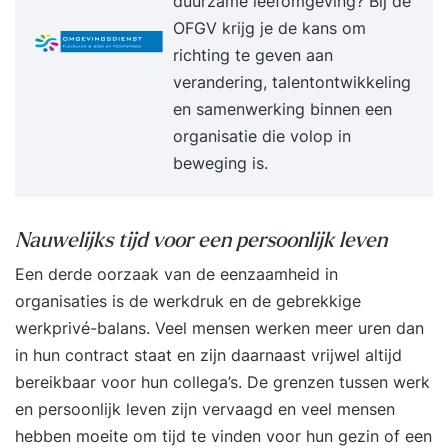
duurzame leefomgeving? Bij de
intakegesprek met een trainer Thuisopdrachten
OFGV krijg je de kans om
5-daagse training (12 aaneengesloten dagdelen
richting te geven aan
met avondprogramma) 4 weken Stappenplan
verandering, talentontwikkeling
Zoom-meeting Nazorg-gesprek Training inclusief
en samenwerking binnen een
persoonlijk stappenplan De Duik wordt afgerond
organisatie die volop in
met een 4-weken Persoonlijk Stappenplan met
beweging is.
tools waarmee je de training gemakkelijker in je
dagelijks leven kunt integreren. Voor verdere
ondersteuning zijn er ook 3 of meer coaching-
Nauwelijks tijd voor een persoonlijk leven
sessies beschikbaar, evenals deelname aan een
Een derde oorzaak van de eenzaamheid in
Verdiepingsdag om de geleerde vaardigheden
organisaties is de werkdruk en de gebrekkige
verder toe te passen. Recencies Bezoek onze
werkprivé-balans. Veel mensen werken meer uren dan
website voor honderden reviews of ons
in hun contract staat en zijn daarnaast vrijwel altijd
youtubekanaal met honderden video-reacties.
bereikbaar voor hun collega’s. De grenzen tussen werk
Deze getuigenissen spreken voor zich. Het gaat
en persoonlijk leven zijn vervaagd en veel mensen
uiteindelijk om de resultaten.Voor vragen, meer
hebben moeite om tijd te vinden voor hun gezin of een