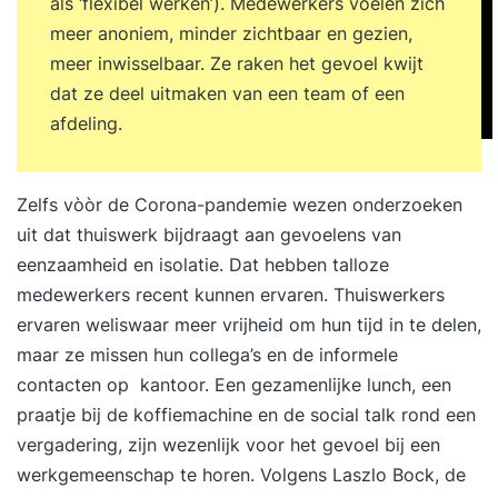
in werk, relaties, gezondheid en meer.Kleine
als ‘flexibel werken’). Medewerkers voelen zich
groep, 5-daagse trainingDe training duurt 5
meer anoniem, minder zichtbaar en gezien,
dagen en vindt plaats op een mooie en rustige
meer inwisselbaar. Ze raken het gevoel kwijt
locatie in Nederland met slechts 6 tot 10
dat ze deel uitmaken van een team of een
deelnemers. Je gaat met diepgaande gerichte
afdeling.
oefeningen je eigen onderzoek aan. Je krijgt
krachtige en effectieve instrumenten aangereikt
Zelfs vòòr de Corona-pandemie wezen onderzoeken
om je belemmeringen de baas te kunnen en je
uit dat thuiswerk bijdraagt aan gevoelens van
leven op eigen wijze vorm te geven. De
eenzaamheid en isolatie. Dat hebben talloze
aangereikte tools zijn overal toepasbaar, zowel
medewerkers recent kunnen ervaren. Thuiswerkers
op het werk als in je privéleven, om oude bagage
ervaren weliswaar meer vrijheid om hun tijd in te delen,
los te laten en nieuwe doelen te
maar ze missen hun collega’s en de informele
stellen.Toonaangevende methodiekenDe Duik is
contacten op kantoor. Een gezamenlijke lunch, een
een dynamische training persoonlijke
praatje bij de koffiemachine en de social talk rond een
ontwikkeling met veel variatie. Niet alleen kennis
vergadering, zijn wezenlijk voor het gevoel bij een
en begrip, maar vooral de diepgaande directe
werkgemeenschap te horen. Volgens Laszlo Bock, de
ervaring zorgen voor zelfinzicht en verandering.