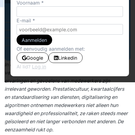
Voornaam
E-mail
Aanmelden
Of eenvoudig aanmelden met:
Google
Linkedin
In een organisatie waar alle aandacht gericht is op geld
Al lid?
Log in
verdienen wordt de mens ondergeschikt gemaakt. De
ervaringen en gevoelens van medewerkers zijn
irrelevant geworden. Prestatiecultuur, kwartaalcijfers
en standaardisering van diensten, digitalisering en
algoritmen ontnemen medewerkers niet alleen hun
waardigheid en professionaliteit, ze raken steeds meer
geïsoleerd en niet langer verbonden met anderen. De
eenzaamheid rukt op.