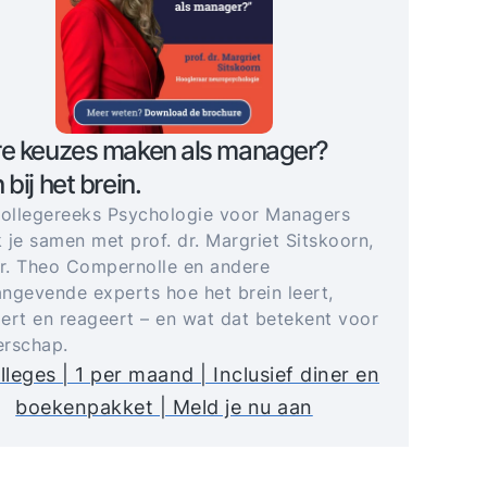
re keuzes maken als manager?
 bij het brein.
collegereeks Psychologie voor Managers
 je samen met prof. dr. Margriet Sitskoorn,
dr. Theo Compernolle en andere
ngevende experts hoe het brein leert,
ert en reageert – en wat dat betekent voor
derschap.
lleges | 1 per maand | Inclusief diner en
boekenpakket | Meld je nu aan