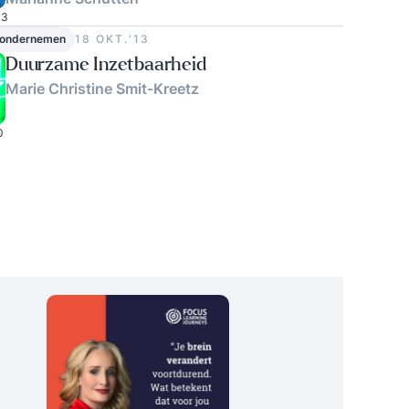
3
 ondernemen
18 OKT.‘13
Duurzame Inzetbaarheid
Marie Christine Smit-Kreetz
0