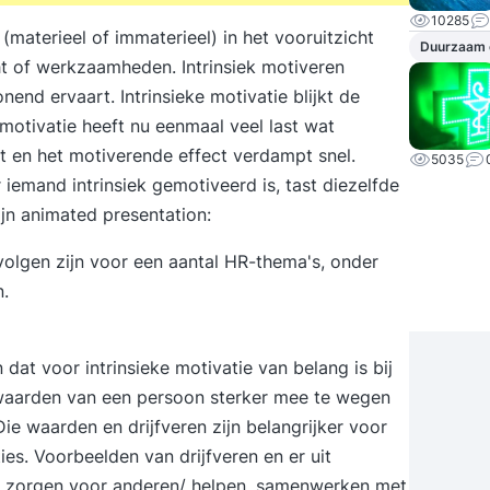
10285
(materieel of immaterieel) in het vooruitzicht
Duurzaam
ht of werkzaamheden. Intrinsiek motiveren
nend ervaart. Intrinsieke motivatie blijkt de
motivatie heeft nu eenmaal veel last wat
 en het motiverende effect verdampt snel.
5035
emand intrinsiek gemotiveerd is, tast diezelfde
zijn animated presentation:
evolgen zijn voor een aantal HR-thema's, onder
n.
dat voor intrinsieke motivatie van belang is bij
waarden van een persoon sterker mee te wegen
Die waarden en drijfveren zijn belangrijker voor
es. Voorbeelden van drijfveren en er uit
n, zorgen voor anderen/ helpen, samenwerken met