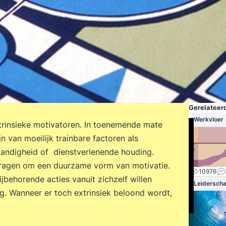
Gerelateerd
Werkvloer
ntrinsieke motivatoren. In toenemende mate
n van moeilijk trainbare factoren als
elfstandigheid of dienstverlenende houding.
vragen om een duurzame vorm van motivatie.
10976
behorende acties vanuit zichzelf willen
Leidersch
ng. Wanneer er toch extrinsiek beloond wordt,