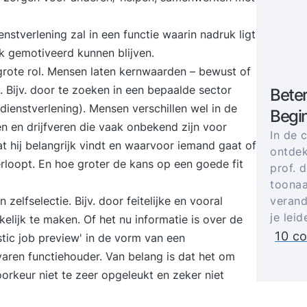
nstverlening zal in een functie waarin nadruk ligt
ek gemotiveerd kunnen blijven.
 grote rol. Mensen laten kernwaarden – bewust of
Bijv. door te zoeken in een bepaalde sector
Bete
– dienstverlening). Mensen verschillen wel in de
Begin
n en drijfveren die vaak onbekend zijn voor
In de 
t hij belangrijk vindt en waarvoor iemand gaat of
ontdek
verloopt. En hoe groter de kans op een goede fit
prof. 
toonaa
zelfselectie. Bijv. door feitelijke en vooral
verand
je lei
kelijk te maken. Of het nu informatie is over de
10 co
stic job preview' in de vorm van een
aren functiehouder. Van belang is dat het om
voorkeur niet te zeer opgeleukt en zeker niet