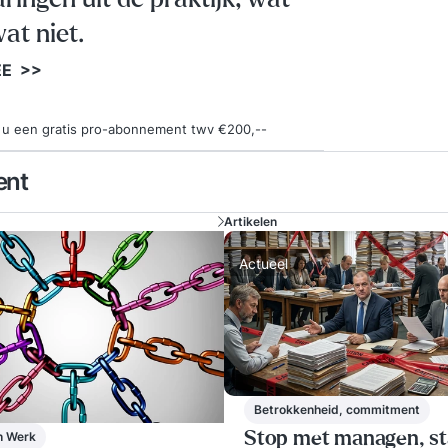
debetro
Deze z
at niet.
Vertro
EE >>
Extrem
Onderz
de bet
ngt u een gratis pro-abonnement twv €200,--
dan is 
voeren
ent
daadwer
Deze m
Artikelen
is het 
Actueel
medewe
investe
medewer
vullen.
resulta
manage
Betrokkenheid, commitment
medewe
n Werk
Stop met managen, st
organis