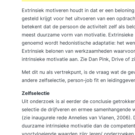
Extrinsiek motiveren houdt in dat er een beloning 
gesteld krijgt voor het uitvoeren van een opdrac
betekent dat de persoon de activiteit zelf als belo
meest duurzame vorm van motivatie. Extrinsieke 
genoemd wordt hedonistische adaptatie: het went
Extrinsiek belonen van werkzaamheden waarvoor i
intrinsieke motivatie aan. Zie Dan Pink, Drive of 
Met dit nu als vertrekpunt, is de vraag wat de g
andere zelfselectie, person-job fit en leidinggeve
Zelfselectie
Uit onderzoek is al eerder de conclusie getrokken 
selectie de drijfveren en ermee samenhangende 
(zie inaugurele rede Annelies van Vianen, 2006). 
duurzame intrinsieke motivatie dan de competenti
voortvloeiende waarden zijn: leren/ onderzoeke