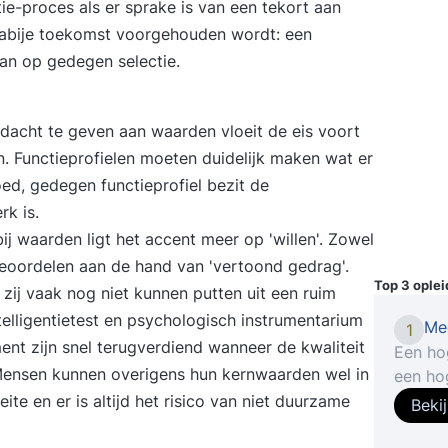
ctie-proces als er sprake is van een tekort aan
 nabije toekomst voorgehouden wordt: een
an op gedegen selectie.
ndacht te geven aan waarden vloeit de eis voort
n. Functieprofielen moeten duidelijk maken wat er
d, gedegen functieprofiel bezit de
rk is.
ij waarden ligt het accent meer op 'willen'. Zowel
beoordelen aan de hand van 'vertoond gedrag'.
Top 3 ople
zij vaak nog niet kunnen putten uit een ruim
telligentietest en psychologisch instrumentarium
Me
1
nt zijn snel terugverdiend wanneer de kwaliteit
Een ho
. Mensen kunnen overigens hun kernwaarden wel in
een hog
en slag
te en er is altijd het risico van niet duurzame
Beki
kansen
een man