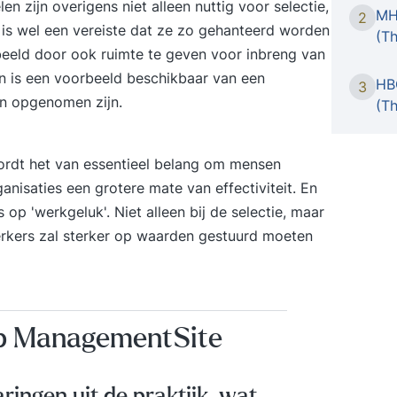
en zijn overigens niet alleen nuttig voor selectie,
MH
2
effect
is wel een vereiste dat ze zo gehanteerd worden
(Th
van bet
rbeeld door ook ruimte te geven voor inbreng van
medewer
n is een voorbeeld beschikbaar van een
HB
ze eerd
3
en opgenomen zijn.
(Th
harder
en een
een ho
rdt het van essentieel belang om mensen
mogeli
nisaties een grotere mate van effectiviteit. En
genaam
op 'werkgeluk'. Niet alleen bij de selectie, maar
Ricard
ontwik
erkers zal sterker op waarden gestuurd moeten
krijgt
mate g
Nederl
Style I
op ManagementSite
Style I
de impl
simpel.
aringen uit de praktijk, wat