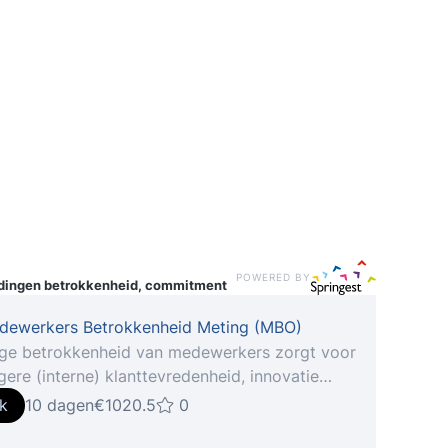
POWERED BY
idingen
betrokkenheid, commitment
dewerkers Betrokkenheid Meting (MBO)
ge betrokkenheid van medewerkers zorgt voor
ere (interne) klanttevredenheid, innovatie
kracht. Wil je flexibeler kunnen inspelen op de
jk
10 dagen
€1020.5
0
 en bedreigingen in de markt? Of zoek je naar
ier om verbeterinitiatieven sneller en