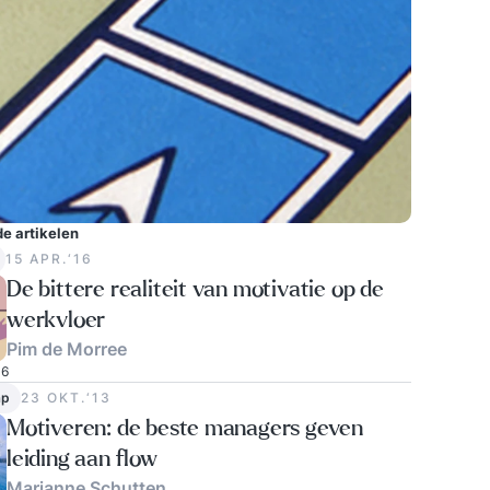
e artikelen
15 APR.‘16
De bittere realiteit van motivatie op de
werkvloer
Pim de Morree
6
ap
23 OKT.‘13
Motiveren: de beste managers geven
leiding aan flow
Marianne Schutten