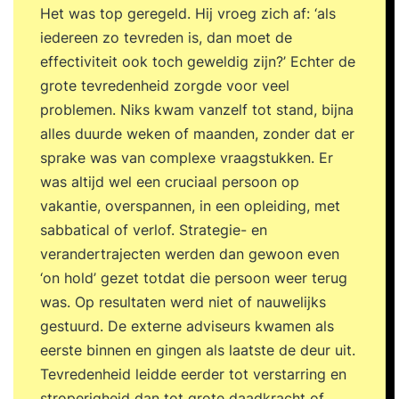
ervaart meer energie en voldoening in je werk.
Het was top geregeld. Hij vroeg zich af: ‘als
Programma Dag 1 09:30 uur Start training Wat
iedereen zo tevreden is, dan moet de
effectief timemanagement werkelijk is en wat het
effectiviteit ook toch geweldig zijn?’ Echter de
van jou vraagt. Inzicht in hoe jij je tijd momenteel
grote tevredenheid zorgde voor veel
besteedt en waar winst te behalen is.
problemen. Niks kwam vanzelf tot stand, bijna
Energiegevers en energievreters: waar laad je van
alles duurde weken of maanden, zonder dat er
op en waar loop je leeg. De relatie tussen
sprake was van complexe vraagstukken. Er
aandacht, focus en prestaties. Herkennen en
was altijd wel een cruciaal persoon op
doorbreken van belemmerende denk- en
vakantie, overspannen, in een opleiding, met
gedragspatronen. Prioriteiten stellen op basis van
sabbatical of verlof. Strategie- en
impact in plaats van urgentie. Regie nemen over
verandertrajecten werden dan gewoon even
je agenda, taken en verwachtingen. Formuleren
‘on hold’ gezet totdat die persoon weer terug
van persoonlijke leerdoelen en actiepunten voor
was. Op resultaten werd niet of nauwelijks
de komende periode. 17:00 uur Einde training
gestuurd. De externe adviseurs kwamen als
Dag 2 09:30 uur Start training Terugkoppeling op
eerste binnen en gingen als laatste de deur uit.
de tussenliggende periode en behaalde
Tevredenheid leidde eerder tot verstarring en
resultaten. Afrekenen met tijdverspillers,
stroperigheid dan tot grote daadkracht of