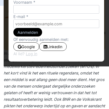
Voornaam
E-mail
Aanmelden
Of eenvoudig aanmelden met:
Google
Linkedin
In aanloop naar de zomer heb ik op dit platform een
Al lid?
Log in
stevig
pleidooi
gehouden om anders te kijken naar
medewerkerstevredenheidsonderzoeken (MTO’s). In
het kort vind ik het een rituele regendans, omdat het
een middel is wat allang geen doel meer dient. Het gros
van de mensen ondergaat dergelijke onderzoeken
gelaten of heeft er weinig vertrouwen in dat het tot
resultaatsverbetering leidt. Ook BNR en de Volkskrant
pikten het onderwerp indertijd op en gaven er aandacht