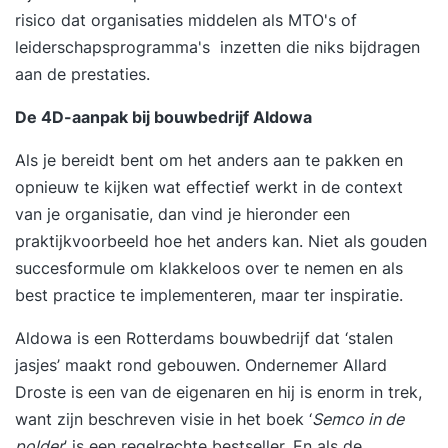
jaar lang toegang tot het Online Learning
risico dat organisaties middelen als MTO's of
Platform Vanaf de eerste trainingsdag krijg je
leiderschapsprogramma's inzetten die niks bijdragen
toegang tot het YEARTH Online Learning
aan de prestaties.
Platform. Hier vind je verdiepende artikelen,
opdrachten en tools om het geleerde direct toe
De 4D-aanpak bij bouwbedrijf Aldowa
te passen. Je leert waar en wanneer het jou
Als je bereidt bent om het anders aan te pakken en
uitkomt via de YEARTH app, je tablet of
opnieuw te kijken wat effectief werkt in de context
computer. Zo haal je het maximale resultaat uit je
van je organisatie, dan vind je hieronder een
training en pas je het geleerde duurzaam toe in je
praktijkvoorbeeld hoe het anders kan. Niet als gouden
dagelijkse praktijk. Over je trainer De training
succesformule om klakkeloos over te nemen en als
wordt verzorgd door een ervaren trainer met
best practice te implementeren, maar ter inspiratie.
ruime praktijkervaring. Onze trainers combineren
kennis, analytisch vermogen en een scherp
Aldowa is een Rotterdams bouwbedrijf dat ‘stalen
observatievermogen met een persoonlijke en
jasjes’ maakt rond gebouwen. Ondernemer Allard
positieve aanpak. Ze confronteren op een
Droste is een van de eigenaren en hij is enorm in trek,
respectvolle manier, dagen je uit en helpen je om
want zijn beschreven visie in het boek ‘
Semco in de
het maximale uit jezelf te halen.
polder
’ is een regelrechte bestseller. En als de