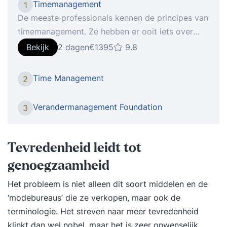
Timemanagement
1
De meeste professionals kennen de principes van
timemanagement. Ze hebben er ooit iets over
gelezen of zelfs een training gevolgd. Toch
Bekijk
2 dagen
€1395
9.8
vervallen velen na korte tijd weer in hun oude
werkpatronen. De reden? Ze richten zich op trucs
Time Management
2
en tools in plaats van op gedrag. In de training
‘Timemanagement’ leer je niet wat je hóórt te
Verandermanagement Foundation
3
doen, maar ontdek je hoe jíj omgaat met tijd,
focus en prioriteiten. Je krijgt inzicht in je eigen
gedragspatronen en leert hoe je vanuit
Tevredenheid leidt tot
bewustzijn structureel effectiever wordt. Een
genoegzaamheid
praktische training die direct resultaat oplevert in
je werk én in je energie. Iets voor jou De training
Het probleem is niet alleen dit soort middelen en de
‘Timemanagement’ is bedoeld voor professionals
‘modebureaus’ die ze verkopen, maar ook de
die meer rendement, voldoening en focus uit hun
terminologie. Het streven naar meer tevredenheid
werkdag willen halen. Wat deze tweedaagse
klinkt dan wel nobel, maar het is zeer onwenselijk.