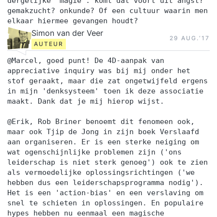
dergelijke 'magie': komt dat voort uit angst?
gemakzucht? onkunde? Of een cultuur waarin men
elkaar hiermee gevangen houdt?
Simon van der Veer
29 AUG.‘17
AUTEUR
@Marcel, goed punt! De 4D-aanpak van
appreciative inquiry was bij mij onder het
stof geraakt, maar die zat ongetwijfeld ergens
in mijn 'denksysteem' toen ik deze associatie
maakt. Dank dat je mij hierop wijst.
@Erik, Rob Briner benoemt dit fenomeen ook,
maar ook Tjip de Jong in zijn boek Verslaafd
aan organiseren. Er is een sterke neiging om
wat ogenschijnlijke problemen zijn ('ons
leiderschap is niet sterk genoeg') ook te zien
als vermoedelijke oplossingsrichtingen ('we
hebben dus een leiderschapsprogramma nodig').
Het is een 'action-bias' en een verslaving om
snel te schieten in oplossingen. En populaire
hypes hebben nu eenmaal een magische