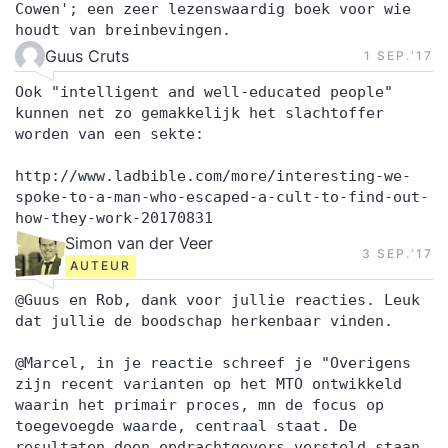
Cowen'; een zeer lezenswaardig boek voor wie
houdt van breinbevingen.
Guus Cruts
1 SEP.‘17
Ook "intelligent and well-educated people"
kunnen net zo gemakkelijk het slachtoffer
worden van een sekte:
http://www.ladbible.com/more/interesting-we-
spoke-to-a-man-who-escaped-a-cult-to-find-out-
how-they-work-20170831
Simon van der Veer
3 SEP.‘17
AUTEUR
@Guus en Rob, dank voor jullie reacties. Leuk
dat jullie de boodschap herkenbaar vinden.
@Marcel, in je reactie schreef je "Overigens
zijn recent varianten op het MTO ontwikkeld
waarin het primair proces, mn de focus op
toegevoegde waarde, centraal staat. De
resultaten doen opdrachtgevers versteld staan.