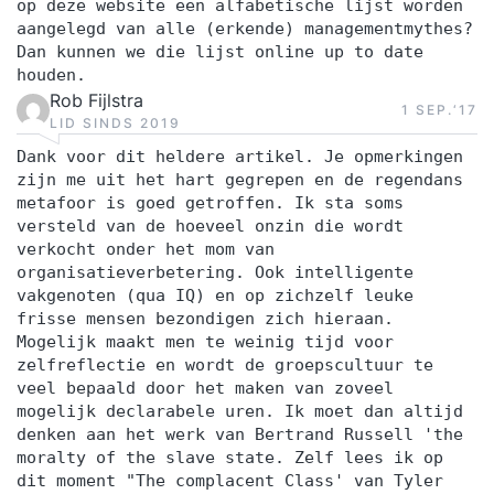
op deze website een alfabetische lijst worden
aangelegd van alle (erkende) managementmythes?
Dan kunnen we die lijst online up to date
houden.
Rob Fijlstra
1 SEP.‘17
LID SINDS 2019
Dank voor dit heldere artikel. Je opmerkingen
zijn me uit het hart gegrepen en de regendans
metafoor is goed getroffen. Ik sta soms
versteld van de hoeveel onzin die wordt
verkocht onder het mom van
organisatieverbetering. Ook intelligente
vakgenoten (qua IQ) en op zichzelf leuke
frisse mensen bezondigen zich hieraan.
Mogelijk maakt men te weinig tijd voor
zelfreflectie en wordt de groepscultuur te
veel bepaald door het maken van zoveel
mogelijk declarabele uren. Ik moet dan altijd
denken aan het werk van Bertrand Russell 'the
moralty of the slave state. Zelf lees ik op
dit moment "The complacent Class' van Tyler