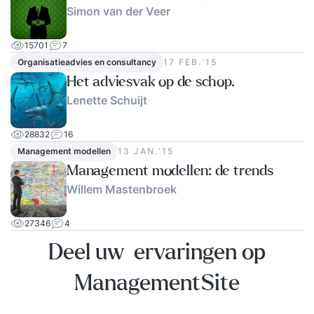
Simon van der Veer
15701
7
Organisatieadvies en consultancy
17 FEB.‘15
Het adviesvak op de schop.
Lenette Schuijt
28832
16
Management modellen
13 JAN.‘15
Management modellen: de trends
Willem Mastenbroek
27346
4
Deel uw ervaringen op
ManagementSite