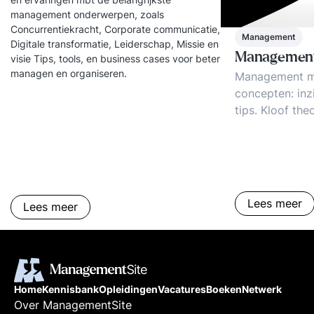
management onderwerpen, zoals
Concurrentiekracht, Corporate communicatie,
Management
Digitale transformatie, Leiderschap, Missie en
Management
visie Tips, tools, en business cases voor beter
managen en organiseren.
Management m
concepten: inz
tips. Kloof theo
Welke manage
bewijzen hun n
Voorbeelden.
Lees meer
Lees meer
Home
Kennisbank
Opleidingen
Vacatures
Boeken
Netwerk
Over ManagementSite