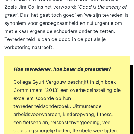
training uniek maakt In de training
Zoals Jim Collins het verwoord: ‘
Good is the enemy of
‘Timemanagement’ worden gedragspsychologie,
great’
. Dus ‘het gaat toch goed’ en ‘we zijn tevreden’ is
effectiviteitstechnieken en leiderschapsprincipes
synoniem voor genoegzaamheid en nul urgentie om
gecombineerd. Je leert niet alleen je tijd te
met elkaar ergens de schouders onder te zetten.
managen, maar vooral het managen van jezelf.
Tevredenheid is dan de dood in de pot als je
Voordelen van deze tweedaagse opzet: Inzicht in
verbetering nastreeft.
je persoonlijke gedragspatronen en tijdverbruik.
Meer focus op wat echt belangrijk is. Praktische
Hoe tevredener, hoe beter de prestaties?
tools voor directe toepassing in je werk.
Resultaat Na deze training weet je hoe je een
Collega Gyuri Vergouw beschrijft in zijn boek
optimaal productiviteitsritme creëert. Je hebt
Commitment (2013) een overheidsinstelling die
overzicht, focus en controle over je werk. Je
excellent scoorde op hun
werkt met meer impact en minder stress. Ook
tevredenheidsonderzoek. Uitmuntende
weet je bewust te communiceren tijdens kritieke
arbeidsvoorwaarden, kinderopvang, fitness,
momenten en vergroot je invloed in uitdagende
een fietsenplan, reiskostenvergoeding, veel
situaties. Je boekt zichtbaar betere resultaten en
opleidingsmogelijkheden, flexibele werktijden.