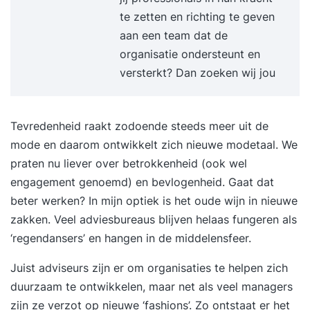
te zetten en richting te geven
trainingsgroep met vergelijkbare professionals.
aan een team dat de
Zo sluit de training optimaal aan op jouw situatie
organisatie ondersteunt en
en ontwikkelbehoefte. Stap 2. Je volgt een
versterkt? Dan zoeken wij jou
inspirerende en praktijkgerichte training De
tweedaagse training Timemanagement wordt
verspreid over twee weken gegeven. De
Tevredenheid raakt zodoende steeds meer uit de
trainingsdagen bestaan uit inspirerende
mode en daarom ontwikkelt zich nieuwe modetaal. We
inleidingen, praktische opdrachten en
praten nu liever over betrokkenheid (ook wel
reflectiemomenten die direct toepasbaar zijn in je
engagement genoemd) en bevlogenheid. Gaat dat
werk. Tussen de twee trainingsdagen door pas je
beter werken? In mijn optiek is het oude wijn in nieuwe
het geleerde meteen toe in de praktijk. Tijdens de
zakken. Veel adviesbureaus blijven helaas fungeren als
tweede bijeenkomst bespreek je samen met de
‘regendansers’ en hangen in de middelensfeer.
trainer en de groep je ervaringen, inzichten en
resultaten. Je sluit de training af met een
Juist adviseurs zijn er om organisaties te helpen zich
persoonlijke eindevaluatie en een concreet
duurzaam te ontwikkelen, maar net als veel managers
actieplan voor de periode daarna. Stap 3. Een
zijn ze verzot op nieuwe ‘fashions’. Zo ontstaat er het