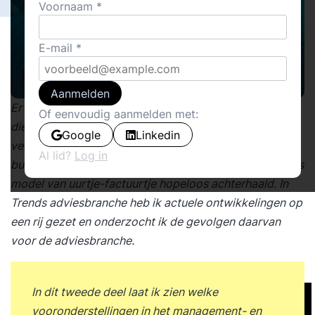
Voornaam
E-mail
Aanmelden
Er is een structurele crisis gaande in de adviesbranche,
Of eenvoudig aanmelden met:
die ooit is ontworpen voor een wereld die aan het
Google
Linkedin
verdwijnen is. In tijden van zelfsturing,
Al lid?
Log in
burgerinitiatieven en nieuwe nuchterheid is het business
model van uurtje-factuurtje hopeloos achterhaald. In
Tr
ends adviesbranche
heb ik
actuele ontwikkelingen op
een rij gezet en onderzocht ik de gevolgen daarvan
voor de adviesbranche.
In dit tweede deel laat ik zien welke
vooronderstellingen in het management- en