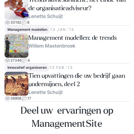
Trends adviesbranche: het einde van
de organisatieadviseur?
Lenette Schuijt
30182
8
Management modellen
13 JAN.‘15
Management modellen: de trends
Willem Mastenbroek
27346
4
Innovatief organiseren
12 FEB.‘13
Tien opvattingen die uw bedrijf gaan
ondermijnen, deel 2
Lenette Schuijt
36958
17
Deel uw ervaringen op
ManagementSite