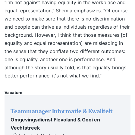
is volkomen terecht, elk individu heeft unieke
“I'm not against having equality in the workplace and
talenten en kwaliteiten. In een diverse en
equal representation,” Shemla emphasizes. “Of course
inclusieve organisatie zijn medewerkers
we need to make sure that there is no discrimination
betrokken en bevlogen. Er is een laag
and people can thrive as individuals regardless of their
verzuimpercentage en minder personeelsverloop.
background. However, I think that those measures [of
Met een divers medewerkersbestand en een
equality and equal representation] are misleading in
inclusieve organisatie ben je succesvoller;
the sense that they conflate two different outcomes:
prestaties verbeteren, besluitvorming verloopt
one is equality, another one is performance. And
effectiever en er ontstaat ontwikkeling en
although the story usually told, is that equality brings
innovatie. Wil je serieus met dit thema aan de
better performance, it's not what we find.”
slag, dan is de training Diversiteit en inclusie iets
voor jou. Deze training is een uitstekende start
Vacature
om de eerste stappen te zetten op dit gebied.
Tijdens deze tweedaagse training over diversiteit
Teammanager Informatie & Kwaliteit
en inclusie leer je concrete acties te ondernemen
Omgevingsdienst Flevoland & Gooi en
om bewustzijn te creëren en een
Vechtstreek
cultuurverandering binnen je organisatie te