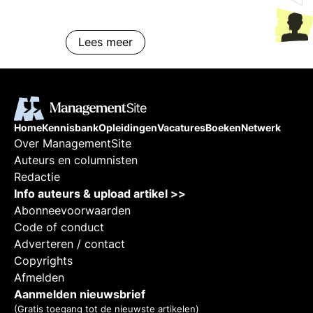
Vrouwen en allochtonen in de
top? Is er een relatie met
loopbaan succes?
Lees meer
Diversiteitsmanagement:
intercultureel samenwerken,
werving en selectie. Hoe
diversiteit hanteren op de
werkvloer en in de top:
Home
Kennisbank
Opleidingen
Vacatures
Boeken
Netwerk
slaagfactoren, valkuilen, trends en
Over ManagementSite
tips. Diversiteits-beleid en
Auteurs en columnisten
aanpak: inzichten en voorbeelden.
Redactie
Info auteurs & upload artikel >>
Abonneevoorwaarden
Code of conduct
Adverteren / contact
Copyrights
Afmelden
Aanmelden nieuwsbrief
(Gratis toegang tot de nieuwste artikelen)