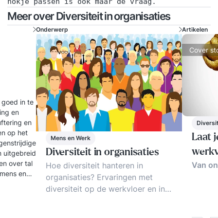
hokje passen is ook maar de vraag.
Meer over Diversiteit in organisaties
Onderwerp
Artikelen
Cover st
 goed in te
ling en
uftering en
Diversi
en op het
Laat 
Mens en Werk
genstrijdige
werkv
Diversiteit in organisaties
 uitgebreid
en over tal
Van on
Hoe diversiteit hanteren in
 mens en
organisaties? Ervaringen met
diversiteit op de werkvloer en in
de top. Diversiteitsbeleid: aanpak,
inzichten en voorbeelden.