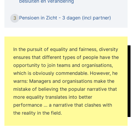
besluiten en verandering
zichtbaar in de organisatie Je begrijpt wat de
begrippen diversiteit en inclusief werkgeverschap
Pensioen in Zicht - 3 dagen (incl partner)
3
inhouden Je hebt inzicht in de psychologie
achter diversiteit en inclusie Voor wie?
Verschillende achtergronden, inzichten en
invalshoeken verbeteren je denkkracht en
In the pursuit of equality and fairness, diversity
prestaties. Hoe divers en inclusief is jouw
ensures that different types of people have the
organisatie? Benut je de kracht van de
opportunity to join teams and organisations,
minderheid? Of is het personeelsbestand
which is obviously commendable. However, he
overwegend homogeen? Ontdek wat diversiteit
warns: Managers and organisations make the
en inclusie inhouden, welke organisatie- en HR-
mistake of believing the popular narrative that
praktijken een rol spelen en hoe jij het verschil
more equality translates into better
hierin maakt. De training Diversiteit en inclusie is
performance … a narrative that clashes with
onmisbaar voor iedere HR-professional die van
the reality in the field.
start wil met dit onderwerp! Inhoud Veel
organisaties omarmen diversiteit en inclusie. Dat