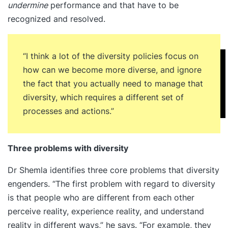
undermine
performance and that have to be
Deelnemers De maximale groepsgrootte van
recognized and resolved.
deze training is 12 deelnemers. Diploma Na
afronding van de training ontvang je, op basis
van aanwezigheid en actieve deelname, een
“I think a lot of the diversity policies focus on
diploma van Schouten & Nelissen. Hiermee heb je
how can we become more diverse, and ignore
een door het bedrijfsleven kwalitatief hoog
the fact that you actually need to manage that
gewaardeerd instituutsdiploma in huis. Training
diversity, which requires a different set of
De trainingsprijs is € 1.455,00 (excl. 21% btw).
processes and actions.”
Betaal je de training zelf? Dan profiteer je
automatisch van een supervoordelige regeling. Je
Three problems with diversity
betaalt namelijk géén 21% btw, maar slechts een
toeslag van 10%. Je prijs is dan € 1.600,50.
Dr Shemla identifies three core problems that diversity
Materiaal De prijs voor het lesmateriaal is €
engenders. “The first problem with regard to diversity
95,27 (excl. btw). Je krijgt hiervoor: Persoonlijke
is that people who are different from each other
licentie voor de leeromgeving Jam cultures
perceive reality, experience reality, and understand
(boek) Arrangement De prijs voor het gebruik
reality in different ways,” he says. “For example, they