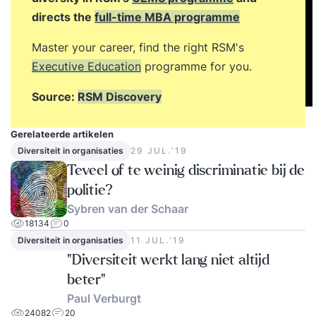
directs the
full-time MBA programme
Master your career, find the right RSM's
Executive Education
programme for you.
Source:
RSM Discovery
Gerelateerde artikelen
Diversiteit in organisaties
29 JUL.‘19
Teveel of te weinig discriminatie bij de
politie?
Sybren van der Schaar
18134
0
Diversiteit in organisaties
11 JUL.‘19
"Diversiteit werkt lang niet altijd
beter"
Paul Verburgt
24082
20