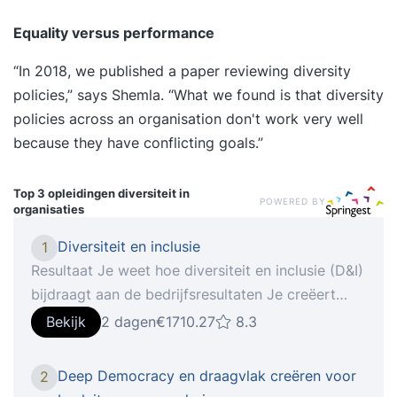
Equality versus performance
“In 2018, we published
a paper reviewing diversity
policies
,” says Shemla. “What we found is that diversity
policies across an organisation don't work very well
because they have conflicting goals.”
Top 3 opleidingen
diversiteit in
POWERED BY
organisaties
Diversiteit en inclusie
1
Resultaat Je weet hoe diversiteit en inclusie (D&I)
bijdraagt aan de bedrijfsresultaten Je creëert
draagvlak voor D&I beleid bij stakeholders binnen
Bekijk
2 dagen
€1710.27
8.3
jouw organisatie Je kunt het management
adviseren over D&I-beleid en passende
Deep Democracy en draagvlak creëren voor
2
maatregelen Je maakt jezelf als D&I professional