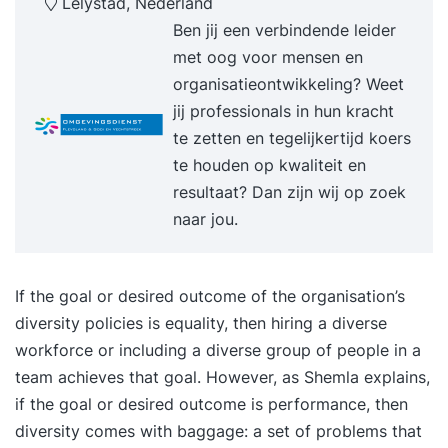
Lelystad, Nederland
bewerkstelligen. Je krijgt niet alleen theoretische
Ben jij een verbindende leider
kennis, maar ook praktische tools aangereikt, die
met oog voor mensen en
je helpen om het juiste beleid binnen je
organisatieontwikkeling? Weet
organisatie te implementeren. De volgende
jij professionals in hun kracht
onderwerpen komen aan bod: Begrippenkader
te zetten en tegelijkertijd koers
rond diversiteit en inclusie Argumenten om te
te houden op kwaliteit en
werken aan inclusie- en diversiteitsbeleid De rol
resultaat? Dan zijn wij op zoek
van vooroordelen, stereotypen en ‘mindbugs’ in
naar jou.
organisaties Diversiteit en inclusie in HR-
praktijken D&I-interventies en hun effectiviteit
Omgaan met weerstand en machtsprocessen
If the goal or desired outcome of the organisation’s
Leerdagen De totale doorlooptijd van de training
diversity policies is equality, then hiring a diverse
Diversiteit en inclusie bedraagt 6 weken. De
workforce or including a diverse group of people in a
training bestaat uit een online kick-off en 2
team achieves that goal. However, as Shemla explains,
bijeenkomsten van 1 dag. Je tijdsinvestering is
if the goal or desired outcome is performance, then
circa 12 uur aan zelfstudie: theorie- en
diversity comes with baggage: a set of problems that
praktijkopdrachten via de leeromgeving.