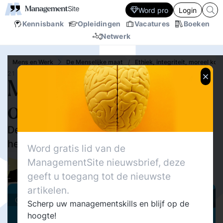
Word pro
Login
Kennisbank
Opleidingen
Vacatures
Boeken
Netwerk
Mens en Werk
De Menselijke maat
/
Ethiek, integriteit, moreel ko
21 AUG.‘25
Morele verwonding in
organisaties
De onzichtbare last van ons geweten. Wat is
het en hoe gaan we ermee om?
Word gratis lid van de
1083
ManagementSite nieuwsbrief, deze
Delen
0
Erwin A. Kamp
geeft u toegang tot de nieuwste
1
artikelen.
Columns
Scherp uw managementskills en blijf op de
hoogte!