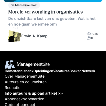
De Menselijke maat
Morele verwonding in organisaties
De onzichtbare last van ons geweten. Wat is het
en hoe gaan we ermee om?
1086
Erwin A. Kamp
0
Home
Kennisbank
Opleidingen
Vacatures
Boeken
Netwerk
Over ManagementSite
Auteurs en columnisten
Redactie
Info auteurs & upload artikel >>
Abonneevoorwaarden
Code of conduct