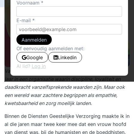
Voornaam
E-mail
Aanmelden
Of eenvoudig aanmelden met:
Google
Linkedin
Al lid?
Log in
Van 1999 tot 2025 werkte ik bij Defensie. Zesentwintig
jaar in een organisatie waarin discipline, loyaliteit en
daadkracht vanzelfsprekende waarden zijn. Maar ook
een wereld waar zachtere begrippen als empathie,
kwetsbaarheid en zorg moeilijk landen.
Binnen de Diensten Geestelijke Verzorging maakte ik in
al die jaren maar twee keer mee dat een vrouw hoofd
van dienst was, bij de humanisten en de boeddhisten.