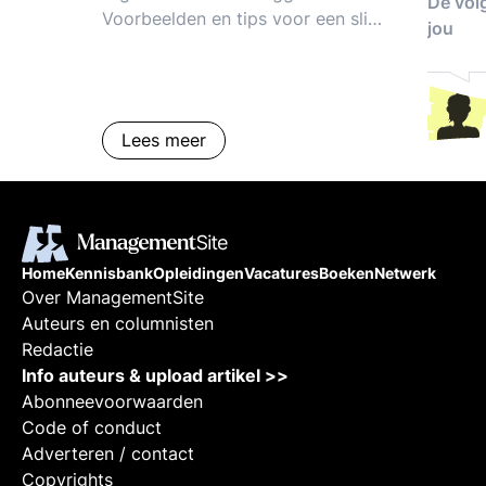
De vol
Voorbeelden en tips voor een slim
jou
organisatieontwerp en managen
op verantwoordelijkheid en
resultaatverbetering.
Lees meer
Home
Kennisbank
Opleidingen
Vacatures
Boeken
Netwerk
Over ManagementSite
Auteurs en columnisten
Redactie
Info auteurs & upload artikel >>
Abonneevoorwaarden
Code of conduct
Adverteren / contact
Copyrights