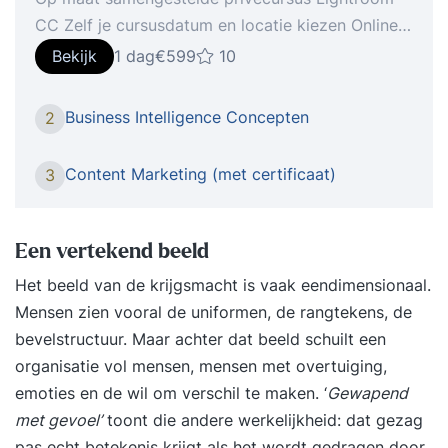
CC Zelf je cursusdatum en locatie kiezen Online
verder leren met StudyFlix De nieuwste telg van
Bekijk
1 dag
€599
10
Creative Cloud gooit in een flitsend jasje het roer
om qua interface en gebruikerservaring. in onze
Business Intelligence Concepten
2
cursus Lightroom CC ga je aan de slag om, indien
gewenst met je eigen materiaal, foto’s om te
Content Marketing (met certificaat)
3
toveren naar beeld waar je echt trots op kan zijn!
Hoe het werkt 1: Intake Na je inschrijving voor de
cursus Lightroom CC vindt er een telefonische
Een vertekend beeld
intake plaats, waarin we je huidige niveau en
Het beeld van de krijgsmacht is vaak eendimensionaal.
leerbehoefte bepalen. 2: Voorbereiding Wij gaan
Mensen zien vooral de uniformen, de rangtekens, de
aan de slag om een persoonlijk cursusprogramma
bevelstructuur. Maar achter dat beeld schuilt een
voor je samen te stellen op basis van je huidige
organisatie vol mensen, mensen met overtuiging,
niveau en interesses. 3: Cursusdatum Op je zelf
emoties en de wil om verschil te maken. ‘
Gewapend
gekozen cursusdatum ga je één op één aan de
met gevoel’
toont die andere werkelijkheid: dat gezag
slag met onze trainer, die je alle aspecten van de
pas echt betekenis krijgt als het wordt gedragen door