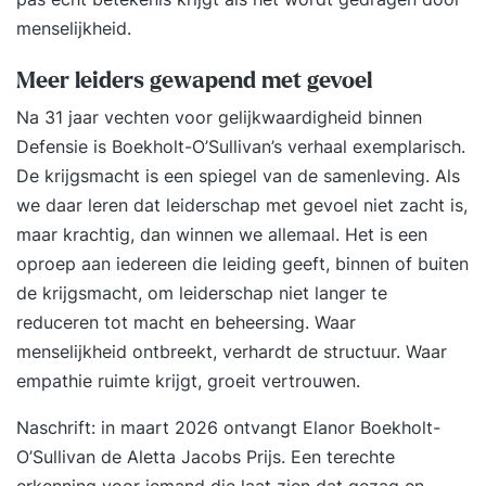
software laat zien in praktijkgerichte oefeningen.
menselijkheid.
Wij stellen een computer met de software tot je
beschikking. 4: StudyFlix Na de cursus Lightroom
Meer leiders gewapend met gevoel
CC krijg je toegang tot ons online
Na 31 jaar vechten voor gelijkwaardigheid binnen
cursusplatform, waar je terug kan blikken op de
Defensie is Boekholt-O’Sullivan’s verhaal exemplarisch.
cursus of aan de slag kunt gaan met gevorderde
De krijgsmacht is een spiegel van de samenleving. Als
stof, certificaten kan verdienen & meer
we daar leren dat leiderschap met gevoel niet zacht is,
maar krachtig, dan winnen we allemaal. Het is een
oproep aan iedereen die leiding geeft, binnen of buiten
de krijgsmacht, om leiderschap niet langer te
reduceren tot macht en beheersing. Waar
menselijkheid ontbreekt, verhardt de structuur. Waar
empathie ruimte krijgt, groeit vertrouwen.
Naschrift: in maart 2026 ontvangt Elanor Boekholt-
O’Sullivan de Aletta Jacobs Prijs. Een terechte
erkenning voor iemand die laat zien dat gezag en