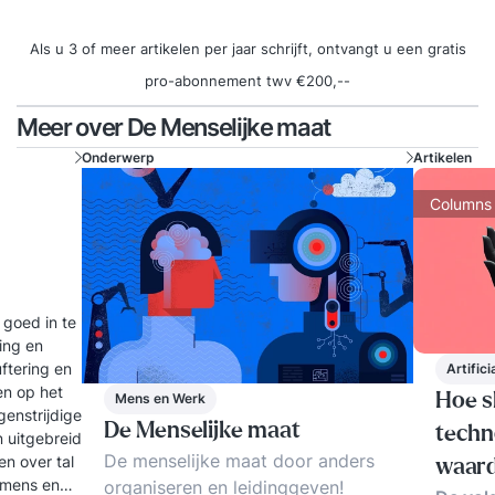
Als u 3 of meer artikelen per jaar schrijft, ontvangt u een gratis
pro-abonnement twv €200,--
Meer over De Menselijke maat
Onderwerp
Artikelen
Columns
 goed in te
ling en
uftering en
Artifici
en op het
Hoe s
Mens en Werk
genstrijdige
De Menselijke maat
techn
 uitgebreid
De menselijke maat door anders
en over tal
waard
 mens en
organiseren en leidinggeven!