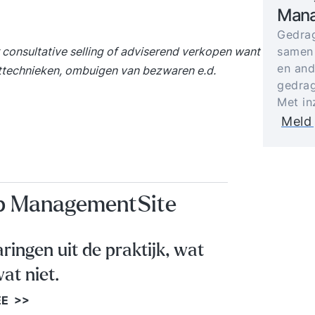
Mana
Gedrag
samen
er consultative selling of adviserend verkopen want
en and
luittechnieken, ombuigen van bezwaren e.d.
gedrag
Met in
Meld 
op ManagementSite
aringen uit de praktijk, wat
at niet.
EE >>