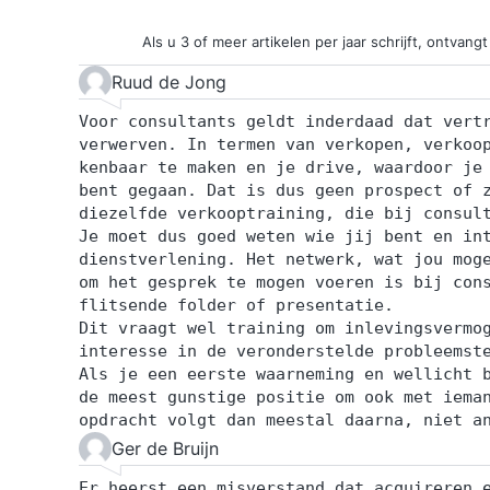
Als u 3 of meer artikelen per jaar schrijft, ontva
Ruud de Jong
Voor consultants geldt inderdaad dat vert
verwerven. In termen van verkopen, verkoo
kenbaar te maken en je drive, waardoor je
bent gegaan. Dat is dus geen prospect of 
diezelfde verkooptraining, die bij consul
Je moet dus goed weten wie jij bent en in
dienstverlening. Het netwerk, wat jou mog
om het gesprek te mogen voeren is bij con
flitsende folder of presentatie.
Dit vraagt wel training om inlevingsvermo
interesse in de veronderstelde probleemst
Als je een eerste waarneming en wellicht 
de meest gunstige positie om ook met iema
opdracht volgt dan meestal daarna, niet a
Ger de Bruijn
Er heerst een misverstand dat acquireren 