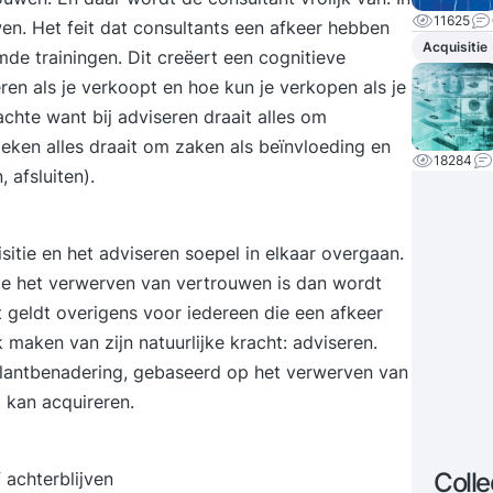
11625
wen. Het feit dat consultants een afkeer hebben
Acquisitie
de trainingen. Dit creëert een cognitieve
eren als je verkoopt en hoe kun je verkopen als je
achte want bij adviseren draait alles om
ieken alles draait om zaken als beïnvloeding en
18284
 afsluiten).
itie en het adviseren soepel in elkaar overgaan.
itie het verwerven van vertrouwen is dan wordt
it geldt overigens voor iedereen die een afkeer
 maken van zijn natuurlijke kracht: adviseren.
klantbenadering, gebaseerd op het verwerven van
 kan acquireren.
Colle
achterblijven