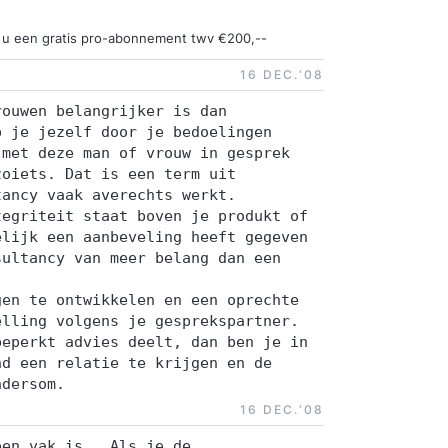
ngt u een gratis pro-abonnement twv €200,--
16 DEC.‘08
rouwen belangrijker is dan
p je jezelf door je bedoelingen
 met deze man of vrouw in gesprek
zoiets. Dat is een term uit
tancy vaak averechts werkt.
tegriteit staat boven je produkt of
elijk een aanbeveling heeft gegeven
sultancy van meer belang dan een
gen te ontwikkelen en een oprechte
elling volgens je gesprekspartner.
beperkt advies deelt, dan ben je in
nd een relatie te krijgen en de
ndersom.
16 DEC.‘08
een vak is . Als je de