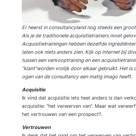
Er heerst in consultancyland nog steeds een groo
Als je de traditionele acquisitietrainers moet gelov
Acquisitietrainingen hebben dezelfde ingrediënte
laten ook niets anders zien. Kijk op internet bij div
tussen een verkooptraining en een acquisitietrain
“klant”worden vrolijk door elkaar gebruikt. Het is 
ogen van de consultancy een matig imago heeft.
Acquisitie
Ik vind dat acquisitie iets heel anders is dan verko
acquisitie: “het verwerven van”. Maar wat verwerf
het vertrouwen van een prospect?.
Vertrouwen
Ik denk dat het gaat om het verwerven van vertro