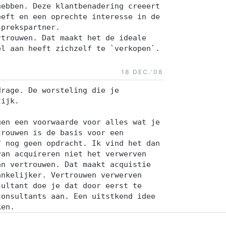
hebben. Deze klantbenadering creeert
eeft en een oprechte interesse in de
sprekspartner.
rtrouwen. Dat maakt het de ideale
el aan heeft zichzelf te `verkopen`.
18 DEC.‘08
drage. De worsteling die je
tijk.
gen een voorwaarde voor alles wat je
trouwen is de basis voor een
f nog geen opdracht. Ik vind het dan
van acquireren niet het verwerven
an vertrouwen. Dat maakt acquistie
ankelijker. Vertrouwen verwerven
sultant doe je dat door eerst te
consultants aan. Een uitstkend idee
ken.