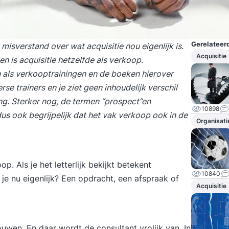
Gerelateerd
t misverstand over wat
acquisitie
nou eigenlijk is.
Acquisitie
en is acquisitie hetzelfde als verkoop.
n als verkooptrainingen en de boeken hierover
erse trainers en je ziet geen inhoudelijk verschil
ing. Sterker nog, de termen “prospect”en
10898
dus ook begrijpelijk dat het vak verkoop ook in de
Organisati
op. Als je het letterlijk bekijkt betekent
10840
 je nu eigenlijk? Een opdracht, een afspraak of
Acquisitie
uwen. En daar wordt de consultant vrolijk van. In