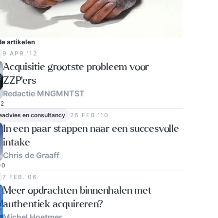
e artikelen
9 APR.‘12
Acquisitie grootste probleem voor
ZZP’ers
Redactie MNGMNTST
2
eadvies en consultancy
26 FEB.‘10
In een paar stappen naar een succesvolle
intake
Chris de Graaff
0
7 FEB.‘06
Meer opdrachten binnenhalen met
authentiek acquireren?
Michel Hoetmer