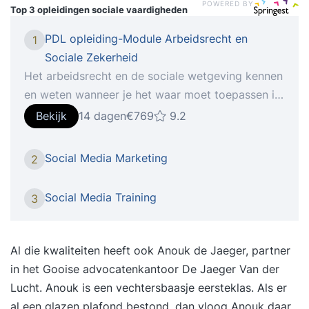
POWERED BY
Top 3 opleidingen
sociale vaardigheden
PDL opleiding-Module Arbeidsrecht en
1
Sociale Zekerheid
Het arbeidsrecht en de sociale wetgeving kennen
en weten wanneer je het waar moet toepassen is
essentieel voor een salarispro. Essentieel voor de
Bekijk
14 dagen
€769
9.2
salarisprofessional Veel mensen zoeken naar een
cursus Arbeidsrecht en Sociale Zekerheid, maar
Social Media Marketing
2
wist je dat de PDL-module Arbeidsrecht en
Sociale Zekerheid onderdeel is van een
Social Media Training
3
volwaardige PDL-opleiding salarisadministratie
en veel meer carrièreperspectieven biedt? Het
arbeidsrecht en de sociale wetgeving kennen en
Al die kwaliteiten heeft ook Anouk de Jaeger, partner
correct toepassen is cruciaal voor een
in het Gooise advocatenkantoor De Jaeger Van der
salarisadministrateur. In deze module behandelen
Lucht. Anouk is een vechtersbaasje eersteklas. Als er
we alles van cao’s tot de WAZO-regeling, zodat je
al een glazen plafond bestond, dan vloog Anouk daar