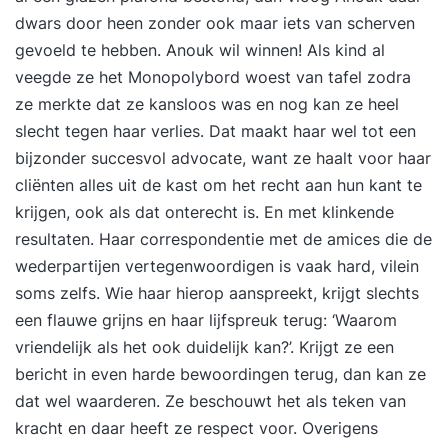
volledig voorbereid bent op de praktijk.
dwars door heen zonder ook maar iets van scherven
Exclusieve actie Wie zich nu inschrijft voor de
gevoeld te hebben. Anouk wil winnen! Als kind al
PDL-opleiding krijgt gratis toegang tot ons
veegde ze het Monopolybord woest van tafel zodra
jaarlijkse online Actualiteiten Event ter waarde
ze merkte dat ze kansloos was en nog kan ze heel
van 519 euro. Tijdens dit event in
slecht tegen haar verlies. Dat maakt haar wel tot een
november/december bespreekt een
bijzonder succesvol advocate, want ze haalt voor haar
gerenommeerde trainer de belangrijkste
cliënten alles uit de kast om het recht aan hun kant te
wijzigingen in wet- en regelgeving voor 2026. Zo
krijgen, ook als dat onterecht is. En met klinkende
ga jij perfect voorbereid het nieuwe jaar in! Extra
resultaten. Haar correspondentie met de amices die de
voordelen bij inschrijving Gratis abonnement op
wederpartijen vertegenwoordigen is vaak hard, vilein
2Xplain Kennisbank PRO Premium Gratis
soms zelfs. Wie haar hierop aanspreekt, krijgt slechts
deelname aan relevante webinars Inhoud van de
een flauwe grijns en haar lijfspreuk terug: ‘Waarom
module Blok 1: Inleiding / De
vriendelijk als het ook duidelijk kan?’. Krijgt ze een
arbeidsovereenkomst Blok 2: Einde van de
bericht in even harde bewoordingen terug, dan kan ze
arbeidsovereenkomst Blok 3: Cao, WAZO,
dat wel waarderen. Ze beschouwt het als teken van
medezeggenschap en... meer op onze website
kracht en daar heeft ze respect voor. Overigens