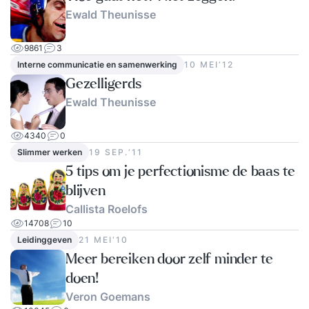
Ewald Theunisse
9861
3
Interne communicatie en samenwerking
10 MEI‘12
Gezelligerds
Ewald Theunisse
4340
0
Slimmer werken
19 SEP.‘11
5 tips om je perfectionisme de baas te
blijven
Callista Roelofs
14708
10
Leidinggeven
21 MEI‘10
Meer bereiken door zelf minder te
doen!
Veron Goemans