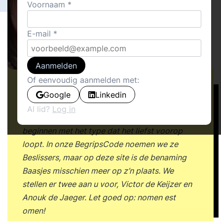
Voornaam
E-mail
Aanmelden
Of eenvoudig aanmelden met:
Zoals we in onze vorige column aankondigden,
Google
Linkedin
beschrijven we deze weken een viertal
Al lid?
Log in
menstypen met heel eigen stijlvoorkeuren. We
beginnen met het type dat het liefst voorop
loopt. In onze BegripsCode noemen we ze
Beslissers, maar op deze site is de benaming
Baasjes misschien meer op z’n plaats. We
stellen er twee aan u voor, Victor de Keijzer en
Anouk de Jaeger. Let goed op: nomen est
omen!