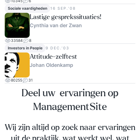
10345
6
Sociale vaardigheden
16 SEP.‘08
Lastige gesprekssituaties!
Cynthia van der Zwan
33584
8
Investors in People
9 DEC.‘03
Attitude-zelftest
Johan Oldenkamp
80255
31
Deel uw ervaringen op
ManagementSite
Wij zijn altijd op zoek naar ervaringen
uit de praktijk, wat werkt wel, wat