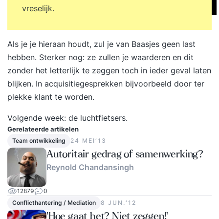
vreselijk.
Als je je hieraan houdt, zul je van Baasjes geen last
hebben. Sterker nog: ze zullen je waarderen en dit
zonder het letterlijk te zeggen toch in ieder geval laten
blijken. In acquisitiegesprekken bijvoorbeeld door ter
plekke klant te worden.
Volgende week: de luchtfietsers.
Gerelateerde artikelen
Team ontwikkeling
24 MEI‘13
Autoritair gedrag of samenwerking?
Reynold Chandansingh
12879
0
Conflicthantering / Mediation
8 JUN.‘12
'Hoe gaat het? Niet zeggen!'