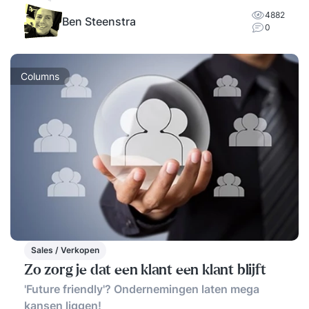
4882
Ben Steenstra
0
Columns
Sales / Verkopen
Zo zorg je dat een klant een klant blijft
'Future friendly'? Ondernemingen laten mega
kansen liggen!