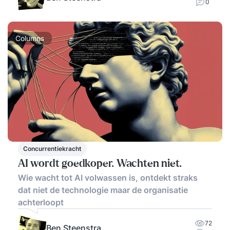
0
Columns
Concurrentiekracht
AI wordt goedkoper. Wachten niet.
Wie wacht tot AI volwassen is, ontdekt straks
dat niet de technologie maar de organisatie
achterloopt
72
Ben Steenstra