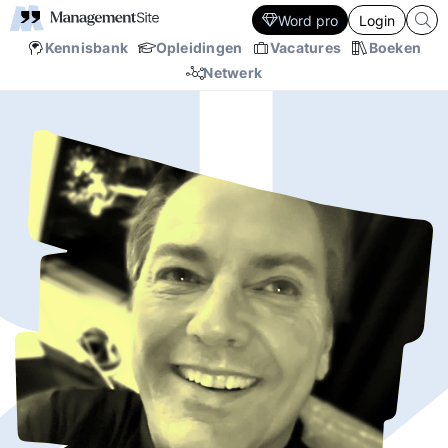
Word pro
Login
Kennisbank
Opleidingen
Vacatures
Boeken
Netwerk