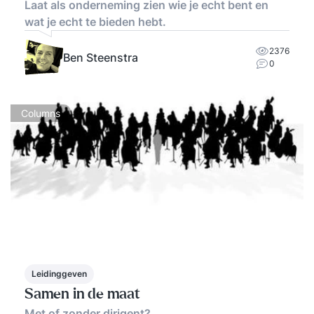
Laat als onderneming zien wie je echt bent en
wat je echt te bieden hebt.
2376
Ben Steenstra
0
Columns
Leidinggeven
Samen in de maat
Met of zonder dirigent?