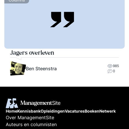
Jagers overleven
985
Ben Steenstra
0
Home
Kennisbank
Opleidingen
Vacatures
Boeken
Netwerk
Over ManagementSite
Auteurs en columnisten