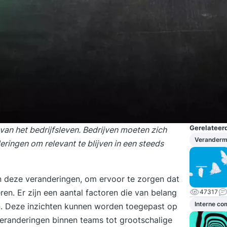
Gerelateerd
an het bedrijfsleven. Bedrijven moeten zich
Verander
ingen om relevant te blijven in een steeds
deze veranderingen, om ervoor te zorgen dat
ren. Er zijn een aantal factoren die van belang
47317
Interne c
n. Deze inzichten kunnen worden toegepast op
veranderingen binnen teams tot grootschalige