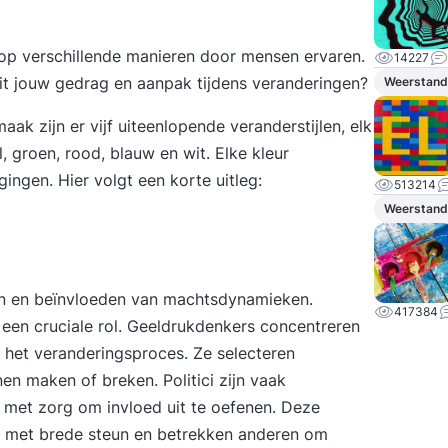
 op verschillende manieren door mensen ervaren.
14227
it jouw gedrag en aanpak tijdens veranderingen?
Weerstand
k zijn er vijf uiteenlopende veranderstijlen, elk
 groen, rood, blauw en wit. Elke kleur
ingen. Hier volgt een korte uitleg:
513214
Weerstand
jpen en beïnvloeden van machtsdynamieken.
417384
j een cruciale rol. Geeldrukdenkers concentreren
in het veranderingsproces. Ze selecteren
n maken of breken. Politici zijn vaak
) met zorg om invloed uit te oefenen. Deze
 met brede steun en betrekken anderen om