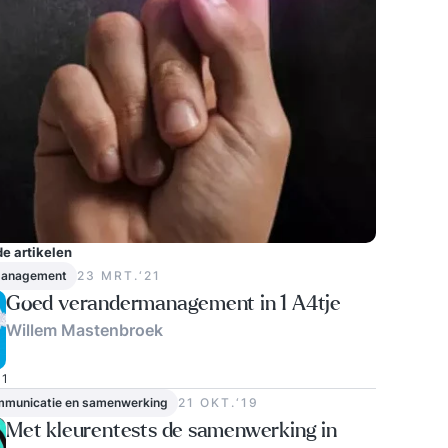
e artikelen
management
23 MRT.‘21
Goed verandermanagement in 1 A4tje
Willem Mastenbroek
1
ommunicatie en samenwerking
21 OKT.‘19
Met kleurentests de samenwerking in