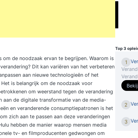
Top 3 ople
is om de noodzaak ervan te begrijpen. Waarom is
Ve
1
verandering? Dit kan variëren van het verbeteren
Verand
 aanpassen aan nieuwe technologieën of het
Verand
Het is belangrijk om de noodzaak voor
verand
Beki
snelle
 betrokkenen om weerstand tegen de verandering
vereis
n aan de digitale transformatie van de media-
Ve
2
maar v
gieën en veranderende consumptiepatronen is het
oftewe
 om zich aan te passen aan deze veranderingen
manage
Ve
3
 en Hulu hebben de manier waarop mensen media
krijg 
ionele tv- en filmproducenten gedwongen om
Verand