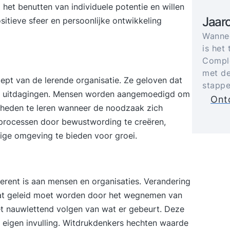
het benutten van individuele potentie en willen
Jaar
itieve sfeer en persoonlijke ontwikkeling
Wannee
is het 
Comple
met de
pt van de lerende organisatie. Ze geloven dat
stappe
 en uitdagingen. Mensen worden aangemoedigd om
Ontd
igheden te leren wanneer de noodzaak zich
rprocessen door bewustwording te creëren,
ige omgeving te bieden voor groei.
erent is aan mensen en organisaties. Verandering
dat geleid moet worden door het wegnemen van
et nauwlettend volgen van wat er gebeurt. Deze
or eigen invulling. Witdrukdenkers hechten waarde